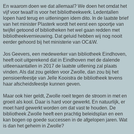
En waarom doen we dat allemaal? We doen het omdat het
vijf voor twaalf is voor het bibliotheekwerk. Ledentallen
lopen hard terug en uitleningen idem dito. In de laatste brief
van het minister
Plasterk
wordt het eerst een spoortje van
twijfel getoond of bibliotheken het wel gaan redden met
bibliotheekvernieuwing. Dat geluid hebben wij nog nooit
eerder gehoord bij het ministerie van
OC
&W.
Jos
Geevers
, een medewerker van bibliotheek Eindhoven,
heeft ooit uitgerekend dat in Eindhoven met de dalende
uitleenaantallen in 2017 de laatste uitlening zal plaats
vinden. Als dat zou gelden voor Zwolle, dan zou bij het
pensioenfeestje van
Jelle
Kooistra
de bibliotheek tevens
haar
afscheidsfeestje
kunnen geven.
Maar ook hier geldt, Zwolle roeit tegen de stroom in met en
groeit als kool. Daar is hard voor gewerkt. En natuurlijk, er
moet hard gewerkt worden om dat vast te houden. De
bibliotheek Zwolle heeft een prachtig beleidsplan en een
kan bogen op goede successen in de afgelopen jaren. Wat
is dan het geheim in Zwolle?