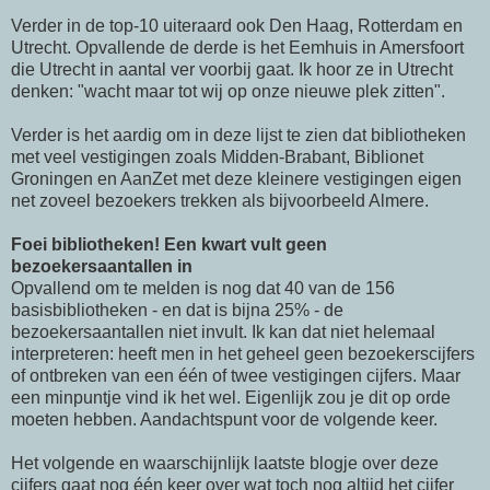
Verder in de top-10 uiteraard ook Den Haag, Rotterdam en
Utrecht. Opvallende de derde is het Eemhuis in Amersfoort
die Utrecht in aantal ver voorbij gaat. Ik hoor ze in Utrecht
denken: "wacht maar tot wij op onze nieuwe plek zitten".
Verder is het aardig om in deze lijst te zien dat bibliotheken
met veel vestigingen zoals Midden-Brabant, Biblionet
Groningen en AanZet met deze kleinere vestigingen eigen
net zoveel bezoekers trekken als bijvoorbeeld Almere.
Foei bibliotheken! Een kwart vult geen
bezoekersaantallen in
Opvallend om te melden is nog dat 40 van de 156
basisbibliotheken - en dat is bijna 25% - de
bezoekersaantallen niet invult. Ik kan dat niet helemaal
interpreteren: heeft men in het geheel geen bezoekerscijfers
of ontbreken van een één of twee vestigingen cijfers. Maar
een minpuntje vind ik het wel. Eigenlijk zou je dit op orde
moeten hebben. Aandachtspunt voor de volgende keer.
Het volgende en waarschijnlijk laatste blogje over deze
cijfers gaat nog één keer over wat toch nog altijd het cijfer