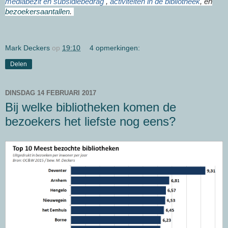
mediabezit en subsidiebedrag
,
activiteiten in de bibliotheek
, en
bezoekersaantallen
.
Mark Deckers
op
19:10
4 opmerkingen:
Delen
DINSDAG 14 FEBRUARI 2017
Bij welke bibliotheken komen de
bezoekers het liefste nog eens?