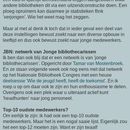
andere bibliotheken dit via een uitzendconstructie doen. Een
ploeg opruimers kan daarmee je statistieken flink
'verjongen'. Wie het weet mag het zeggen.
Maar al met al denk ik toch dat in ieder geval een deel van
deze instellingen bewust zoekt naar een diverse opbouw in
leeftijd en dus ook bewust zoekt naar jonge medewerkers.
JBN: netwerk van Jonge bibliothecarissen
Ik ben dan ook blij dat er een netwerk is van 'jonge
bibliothecarissen'. Opgericht door
Tamar van Moolenbroek
.
En ze staan volgende week ook nog eens met dat netwerk
op het Nationale Bibliotheek Congres met een heuse
deelsessie 'Wie de jeugd heeft, heeft de toekomst
'. En ik
roep u op om daar ook te zijn en hun enthousiasme te delen.
Overigens ook een plek waar u uiteraard actief kunt
'headhunten' naar jong personeel.
Top-10 oudste medewerkers?
Om eerlijk te zijn: ik had ook een top-10 oudste
medewerkers. Maar het is een nogal saaie lijst. Eigenlijk zou
het een top-12 moeten zijn. Want er zijn twaalf