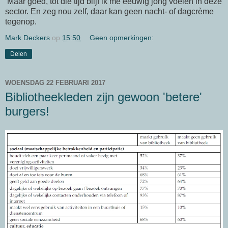
Maar goed, tot die tijd blijf ik me eeuwig jong voelen in deze
sector. En zeg nou zelf, daar kan geen nacht- of dagcrème
tegenop.
Mark Deckers
op
15:50
Geen opmerkingen:
Delen
WOENSDAG 22 FEBRUARI 2017
Bibliotheekleden zijn gewoon 'betere'
burgers!