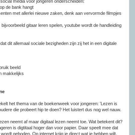
social media voor jongeren onderscheiden:
e op de bank hangt
enten met allerlei nieuwe zaken, denk aan vervormde filmpjes
, bijvoorbeeld gitaar leren spelen, youtube wordt de handleiding
 dat dit allemaal sociale bezigheden zijn zij het in een digitale
bruik beeld
n makkelijks
ne
j hekelt het thema van de boekenweek voor jongeren: 'Lezen is
n oudere die probeert hip te doen? Het luistert dus nog wel nauw.
 lezen neemt af maar digitaal lezen neemt toe. Wat betekent dit?
ren is digtitaal hoger dan voor papier. Daar speelt mee dat
on' wordt geboden. Op internet krijg je direct wat je hebben wilt.