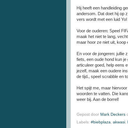
Hij heeft een handleiding 
andersom. Dat doet hij op zi
vers wordt met een luid Yo! 
Voor de ouderen: Speel FIFA 
maak het niet te lang, vecht
maar hoor ze niet uit, koop
En voor de jongeren: jullie z
fiets, een oude hond kun je 
articuleer goed, help eens 
jezelf, maak een oudere ins
de tijd., speel scrabble en to
Het spijt me, maar hiervoor h
woorden te vatten. Die kans 
weer bij. Aan de borrel!
Gepost door
Mark Deckers
Labels:
#biebplaza
,
akwasi
,