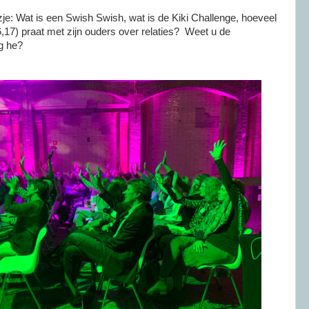
zje: Wat is een Swish Swish, wat is de Kiki Challenge, hoeveel
,17) praat met zijn ouders over relaties? Weet u de
g he?