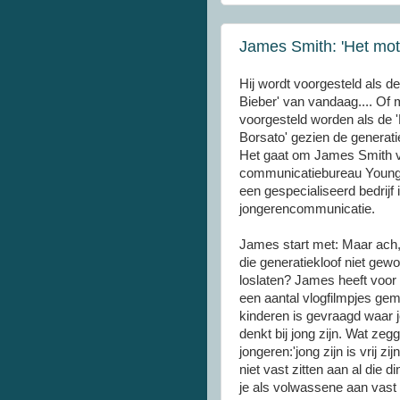
James Smith: 'Het mott
Hij wordt voorgesteld als de
Bieber' van vandaag.... Of m
voorgesteld worden als de 
Borsato' gezien de generat
Het gaat om James Smith 
communicatiebureau Youn
een gespecialiseerd bedrijf i
jongerencommunicatie.
James start met: Maar ach,
die generatiekloof niet gew
loslaten? James heeft voo
een aantal vlogfilmpjes ge
kinderen is gevraagd waar 
denkt bij jong zijn. Wat zeg
jongeren:'jong zijn is vrij zi
niet vast zitten aan al die 
je als volwassene aan vast z