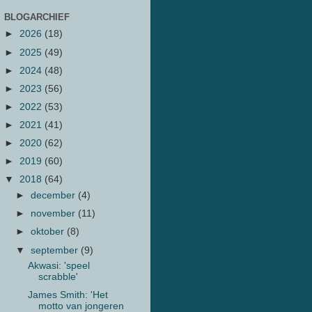
BLOGARCHIEF
►
2026
(18)
►
2025
(49)
►
2024
(48)
►
2023
(56)
►
2022
(53)
►
2021
(41)
►
2020
(62)
►
2019
(60)
▼
2018
(64)
►
december
(4)
►
november
(11)
►
oktober
(8)
▼
september
(9)
Akwasi: 'speel
scrabble'
James Smith: 'Het
motto van jongeren