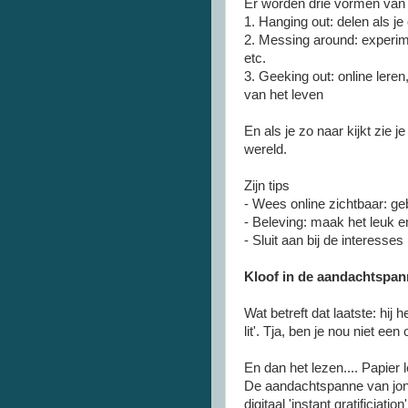
Er worden drie vormen van 
1. Hanging out: delen als j
2. Messing around: experim
etc.
3. Geeking out: online leren
van het leven
En als je zo naar kijkt zie je
wereld.
Zijn tips
- Wees online zichtbaar: ge
- Beleving: maak het leuk e
- Sluit aan bij de interesses
Kloof in de aandachtspan
Wat betreft dat laatste: hi
lit'. Tja, ben je nou niet ee
En dan het lezen.... Papier
De aandachtspanne van jonge
digitaal 'instant gratificiati