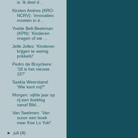
is: Ik deel d...
Kirsten Andres (KRO-
NCRV): 'innovaties
moeten in é...
Yvette Belt-Beekman
(KPN): 'Kinderen
vragen of we ...
Jelle Jolles: 'Kinderen
krijgen te weinig
prikkels!'
Pedro de Bruyckere:
'18 is het nieuwe
15?'
Saskia Weerstand:
'Wie kent mij?'
Morgen: vijfde jaar op
rij een liveblog
vanaf Bibl...
Van Swelmen: ‘Van
scoor een boek
naar Koe Lo Yuk!’
►
juli
(4)