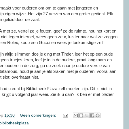
gemaakt voor ouderen om om te gaan met jongeren en
jn eigen wijze. Het zijn 27 verzen van een groter gedicht. Elk
ingeluid door de zaal.
met ze, vertel ze je fouten, geef ze de ruimte, hou het kort en
 niet tegen internet, wees geen zeur, luister naar wat ze zeggen
 een Rolex, koop een Gucci en wees je toekomstige zelf.
ijn altijd slimmer, doe je ding met Tinder, leer het op een oude
geen trucjes leren, leef je in in de oudere, praat langzaam en
een oudere in de zorg, ga op zoek naar je oudere versie van
tafamous, houd je aan je afspraken met je ouderen, vooral aan
t slot: overhaast niet.
ad u echt bij BibliotheekPlaza zelf moeten zijn. Dit is niet in
krijgt u volgend jaar weer. Zie ik u dan? Ik ben er met plezier
op
16:30
Geen opmerkingen:
bibliotheekplaza