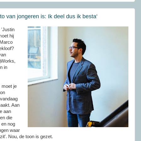
o van jongeren is: Ik deel dus ik besta'
 'Justin
oet hij
'Marco
iekloof?
van
gWorks,
n in
 moet je
oon
r vandaag
maakt. Aan
je aan
gen die
jn en nog
dingen waar
it'. Nou, de toon is gezet.