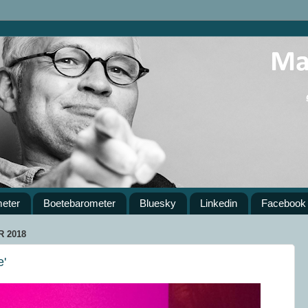
meter
Boetebarometer
Bluesky
Linkedin
Facebook
 2018
e'