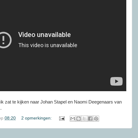
t ik zat te kijken naar Johan Stapel en Naomi Deegenaars van
.
op
08:20
2 opmerkingen: