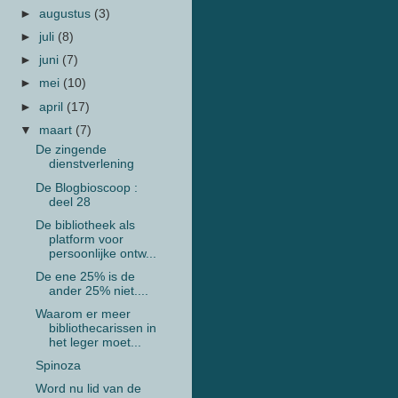
►
augustus
(3)
►
juli
(8)
►
juni
(7)
►
mei
(10)
►
april
(17)
▼
maart
(7)
De zingende
dienstverlening
De Blogbioscoop :
deel 28
De bibliotheek als
platform voor
persoonlijke ontw...
De ene 25% is de
ander 25% niet....
Waarom er meer
bibliothecarissen in
het leger moet...
Spinoza
Word nu lid van de