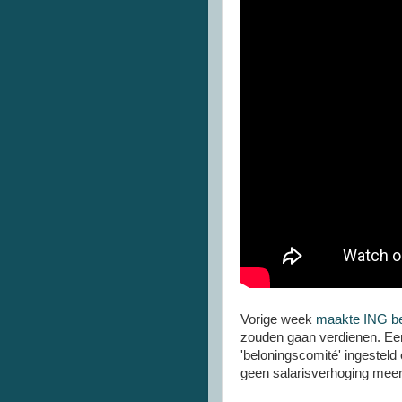
Vorige week
maakte ING b
zouden gaan verdienen. Een
'beloningscomité' ingesteld
geen salarisverhoging mee