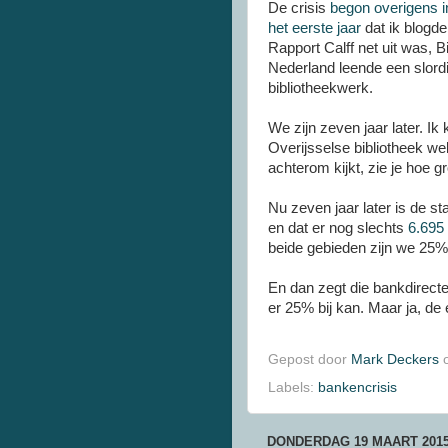
De crisis
begon overigens i
het eerste jaar
dat ik blogde 
Rapport Calff net uit was, 
Nederland leende een slordi
bibliotheekwerk.
We zijn zeven jaar later. Ik 
Overijsselse bibliotheek w
achterom kijkt, zie je hoe gr
Nu zeven jaar later is de st
en dat er nog slechts
6.695
beide gebieden zijn we 25% 
En dan zegt die bankdirecte
er 25% bij kan. Maar ja, de
Gepost door
Mark Deckers
Labels:
bankencrisis
DONDERDAG 19 MAART 201