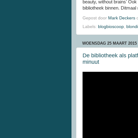
beauty, without brains' Oo
bibliotheek binnen. Ditmaal 
Gepost door
Mark Deckers
Labels:
blogbioscoop
,
blond
WOENSDAG 25 MAART 2015
De bibliotheek als plat
minuut