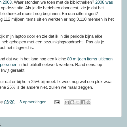
n 2008
. Waar stonden we toen met de bibliotheken?
2008 was
op deze site. Als je die berichten doorleest, zie je dat het
Bibliotheek.nl moest nog beginnen. En qua uitleningen?
g 112 miljoen items uit en werkten er nog 9.110 mensen in het
kijk mijn laptop door en zie dat ik in die periode bijna elke
el heb geholpen met een bezuinigingsopdracht. Pas als je
oot het slagveld is.
and dat we in het land nog een kleine
80 miljoen items uitlenen
 personen
in het bibliotheekwerk werken. Raad eens: op
kwijt geraakt.
ur dat er bij hem 25% bij moet. Ik weet nog wel een plek waar
 ene 25% is de andere niet, zullen we maar zeggen.
op
08:20
3 opmerkingen:
5