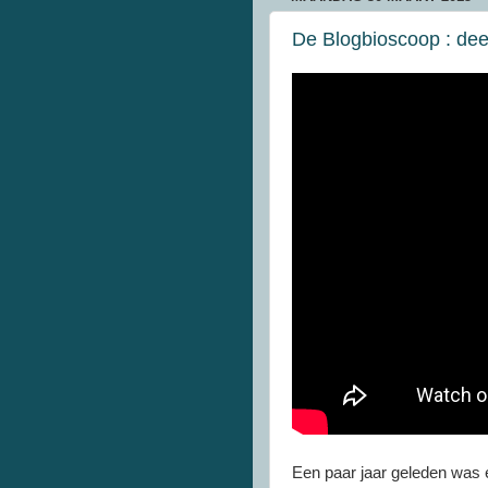
De Blogbioscoop : dee
Een paar jaar geleden was