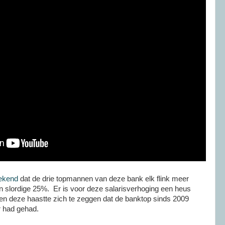
ekend
dat de drie topmannen van deze bank elk flink meer
 slordige 25%. Er is voor deze salarisverhoging een heus
 en deze haastte zich te zeggen dat de banktop sinds 2009
r had gehad.