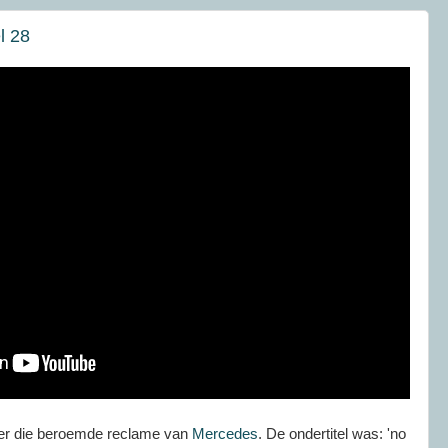
l 28
 er die beroemde reclame van
Mercedes
. De ondertitel was: 'no