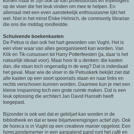
komen maar er zijn ook tal van professionals en vrijwilligers
op de vloer die het leuk vinden om mee te helpen. En
allemaal met een even aanstekelijk enthousiasme lijkt het
wel. Niet in het minst Elske Helmich, de community librarian
die ons die middag rondleidde.
Schuivende boekenkasten
De Petrus is dan ook het hart geworden van Vught. Het is
een vloer waar van alles georganiseerd kan worden. Van
Klik en Tik-cursussen tot Harry Potterfeesten (ja, daar is het
natuurlijk ideaal voor). Maar hoor ik u denken: die kasten
dan, die staan toch ongenadig in de weg? Dat is inderdaad
het geval. Maar wie de vloer in de Petruskerk bekijkt ziet dat
alle kasten op een soort spoorrails staan en naar links en
rechts verschoven kunnen worden. Daarmee kun je met een
kleine inspanning toch een grote ruimte maken. Dat is een
leuk oplossing die architect Jan David Hanrath heeft
toegepast.
Bijzonder is ook wel dat er gebiljart kan worden in de
bibliotheek en dat er twee biljartverenigingen actief zijn. Ook
de horeca is in Vught op een creatieve manier opgelost. Een
horecaondernemer in een aanpalend pand runt het café en