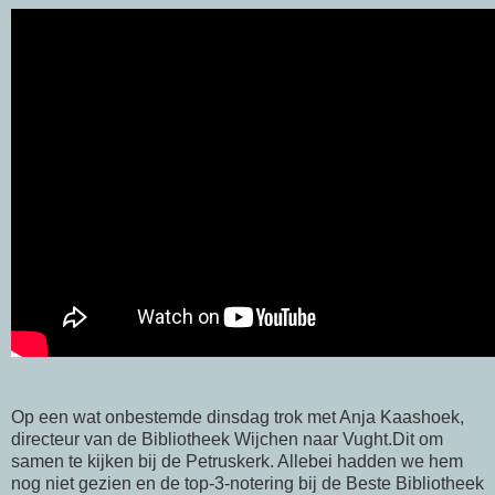
Op een wat onbestemde dinsdag trok met Anja Kaashoek,
directeur van de Bibliotheek Wijchen naar Vught.Dit om
samen te kijken bij de Petruskerk. Allebei hadden we hem
nog niet gezien en de top-3-notering bij de Beste Bibliotheek