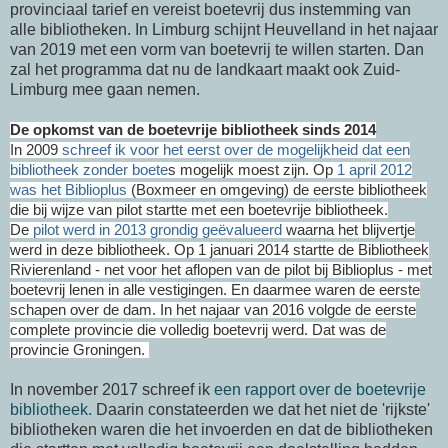
provinciaal tarief en vereist boetevrij dus instemming van
alle bibliotheken. In Limburg schijnt Heuvelland in het najaar
van 2019 met een vorm van boetevrij te willen starten. Dan
zal het programma dat nu de landkaart maakt ook Zuid-
Limburg mee gaan nemen.
De opkomst van de boetevrije bibliotheek sinds 2014
In 2009
schreef ik voor het eerst over de mogelijkheid dat een
bibliotheek zonder boete
s mogelijk moest zijn. Op
1 april 2012
was het Biblioplus
(Boxmeer en omgeving) de eerste bibliotheek
die bij wijze van pilot startte met een boetevrije bibliotheek.
De
pilot werd in 2013 grondig geëvalueerd
waarna het blijvertje
werd in deze bibliotheek. Op 1 januari 2014 startte de Bibliotheek
Rivierenland - net voor het aflopen van de pilot bij Biblioplus - met
boetevrij lenen in alle vestigingen. En daarmee waren de eerste
schapen over de dam.
In het najaar van 2016 volgde de eerste
complete provincie die volledig boetevrij werd. Dat was de
provincie Groningen.
In november 2017 schreef ik
een rapport over de boetevrije
bibliotheek.
Daarin constateerden we dat het niet de 'rijkste'
bibliotheken waren die het invoerden en dat de bibliotheken