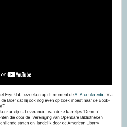
het Frysklab bezoeken op dit moment de
ALA-conferentie
. Via
de Boer dat hij ook nog even op zoek moest naar de Book-
t?'
enkarretjes. Leverancier van deze karretjes 'Demco'
nten die door de Vereniging van Openbare Bibliotheken
chillende staten en landelijk door de American Libarry