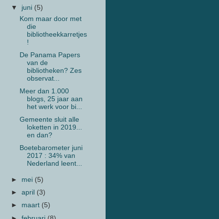
▼
juni
(5)
Kom maar door met
die
bibliotheekkarretjes
!
De Panama Papers
van de
bibliotheken? Zes
observat...
Meer dan 1.000
blogs, 25 jaar aan
het werk voor bi...
Gemeente sluit alle
loketten in 2019...
en dan?
Boetebarometer juni
2017 : 34% van
Nederland leent...
►
mei
(5)
►
april
(3)
►
maart
(5)
►
februari
(8)