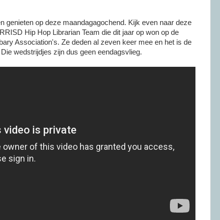
en genieten op deze maandagagochend. Kijk even naar deze
t RRISD Hip Hop Librarian Team die dit jaar op won op de
bary Association's. Ze deden al zeven keer mee en het is de
Die wedstrijdjes zijn dus geen eendagsvlieg.