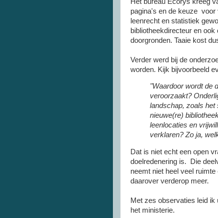
Het bureau Ecorys kreeg va
pagina's en de keuze voor 
leenrecht en statistiek gewo
bibliotheekdirecteur en ook 
doorgronden. Taaie kost du
Verder werd bij de onderzo
worden. Kijk bijvoorbeeld 
"Waardoor wordt de da
veroorzaakt? Onderli
landschap, zoals het 
nieuwe(re) bibliothe
leenlocaties en vrijwi
verklaren? Zo ja, wel
Dat is niet echt een open 
doelredenering is. Die dee
neemt niet heel veel ruimte
daarover verderop meer.
Met zes observaties leid ik
het ministerie.