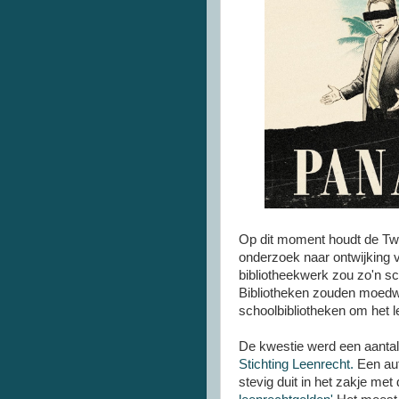
Op dit moment houdt de T
onderzoek naar ontwijking v
bibliotheekwerk zou zo'n s
Bibliotheken zouden moedwill
schoolbibliotheken om het l
De kwestie werd een aanta
Stichting Leenrecht.
Een aut
stevig duit in het zakje met d