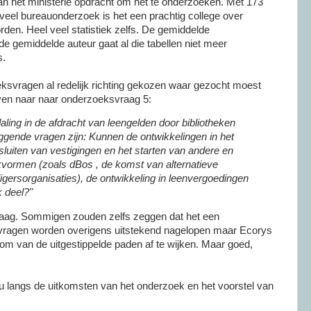
n het ministerie opdracht om het te onderzoeken. Met 173
veel bureauonderzoek is het een prachtig college over
rden. Heel veel statistiek zelfs. De gemiddelde
de gemiddelde auteur gaat al die tabellen niet meer
s.
eksvragen al redelijk richting gekozen waar gezocht moest
even naar naar onderzoeksvraag 5:
ling in de afdracht van leengelden door bibliotheken
ggende vragen zijn: Kunnen de ontwikkelingen in het
sluiten van vestigingen en het starten van andere en
ekvormen (zoals dBos , de komst van alternatieve
lligersorganisaties), de ontwikkeling in leenvergoedingen
k deel?"
vraag. Sommigen zouden zelfs zeggen dat het een
lvragen worden overigens uitstekend nagelopen maar Ecorys
 om van de uitgestippelde paden af te wijken. Maar goed,
 u langs de uitkomsten van het onderzoek en het voorstel van