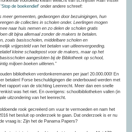
ronkende voorbeeld kwam wellicht van schrijfster Rian Visser
'Stop de boekendief
' onder andere schreef:
ds meer gemeenten, gedwongen door bezuinigingen, hun
n brengen de collecties in scholen onder. Leerlingen mogen
ee naar huis nemen en zo delen de scholen gratis
oen dit bijna allemaal zonder de makers te betalen.
en, zoals basisscholen, middelbare scholen en
amelijk vrijgesteld van het betalen van uitleenvergoeding.
elatief kleine schadepost voor de makers, maar op het
0 basisscholen aangesloten bij de Bibliotheek op school,
ntig miljoen boeken uitlenen."
 zouden bibliotheken verdonkeremanen per jaar! 20.000.000! En
er betalen! Forse beschuldigingen die onderbouwd werden met
et rapport van de stichting Leenrecht. Meer dan een snelle
nkist was het niet. En overigens: schoolbibliotheken vallen (in
gale uitzondering van het leenrecht.
oldoende rook gecreëerd om vuur te vermoeden en nam het
016 het besluit op onderzoek te gaan. Dat onderzoek is er nu
n de vraag is: Zijn het de Panama Papers?