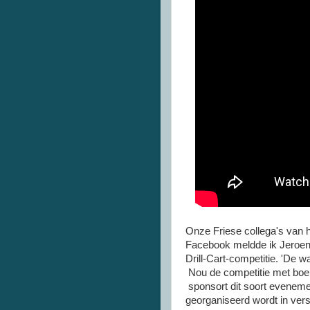
Onze Friese collega's van 
Facebook meldde ik Jeroen 
Drill-Cart-competitie. 'De wa
Nou de competitie met boek
sponsort dit soort eveneme
georganiseerd wordt in vers