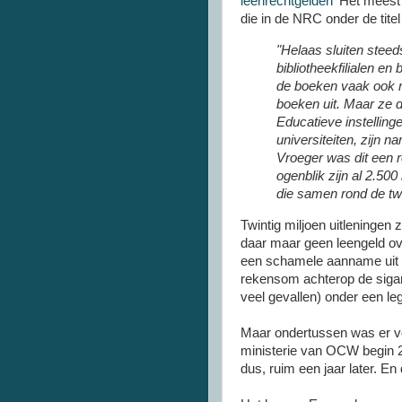
leenrechtgelden'
Het meest 
die in de NRC onder de titel
"Helaas sluiten stee
bibliotheekfilialen e
de boeken vaak ook m
boeken uit. Maar ze d
Educatieve instelling
universiteiten, zijn n
Vroeger was dit een r
ogenblik zijn al 2.50
die samen rond de twi
Twintig miljoen uitleningen
daar maar geen leengeld ov
een schamele aanname uit h
rekensom achterop de sigare
veel gevallen) onder een le
Maar ondertussen was er v
ministerie van OCW begin 2
dus, ruim een jaar later. E