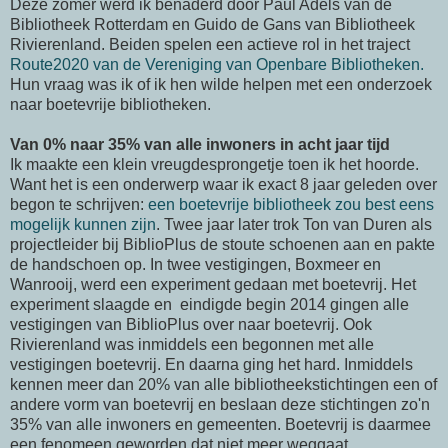
Deze zomer werd ik benaderd door Paul Adels van de
Bibliotheek Rotterdam en Guido de Gans van Bibliotheek
Rivierenland. Beiden spelen een actieve rol in het traject
Route2020 van de Vereniging van Openbare Bibliotheken.
Hun vraag was ik of ik hen wilde helpen met een onderzoek
naar boetevrije bibliotheken.
Van 0% naar 35% van alle inwoners in acht jaar tijd
Ik maakte een klein vreugdesprongetje toen ik het hoorde.
Want het is een onderwerp waar ik exact 8 jaar geleden over
begon te schrijven:
een boetevrije bibliotheek zou best eens
mogelijk kunnen zijn
. Twee jaar later trok Ton van Duren als
projectleider bij BiblioPlus de stoute schoenen aan en pakte
de handschoen op. In twee vestigingen, Boxmeer en
Wanrooij, werd een experiment gedaan met boetevrij. Het
experiment slaagde en eindigde begin 2014 gingen alle
vestigingen van BiblioPlus over naar boetevrij. Ook
Rivierenland was inmiddels een begonnen met alle
vestigingen boetevrij. En daarna ging het hard. Inmiddels
kennen meer dan 20% van alle bibliotheekstichtingen een of
andere vorm van boetevrij en beslaan deze stichtingen zo'n
35% van alle inwoners en gemeenten. Boetevrij is daarmee
een fenomeen geworden dat niet meer weggaat.