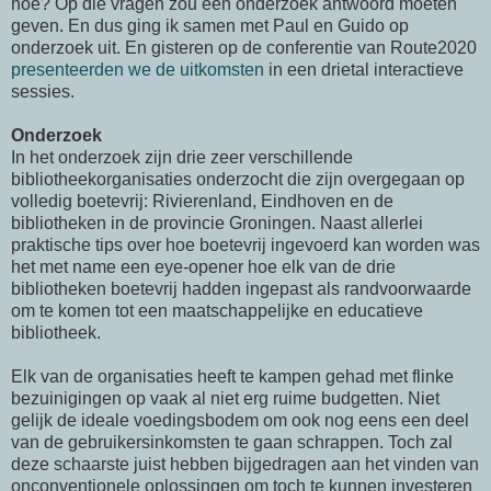
hoe? Op die vragen zou een onderzoek antwoord moeten
geven. En dus ging ik samen met Paul en Guido op
onderzoek uit. En gisteren op de conferentie van Route2020
presenteerden we de uitkomsten
in een drietal interactieve
sessies.
Onderzoek
In het onderzoek zijn drie zeer verschillende
bibliotheekorganisaties onderzocht die zijn overgegaan op
volledig boetevrij: Rivierenland, Eindhoven en de
bibliotheken in de provincie Groningen. Naast allerlei
praktische tips over hoe boetevrij ingevoerd kan worden was
het met name een eye-opener hoe elk van de drie
bibliotheken boetevrij hadden ingepast als randvoorwaarde
om te komen tot een maatschappelijke en educatieve
bibliotheek.
Elk van de organisaties heeft te kampen gehad met flinke
bezuinigingen op vaak al niet erg ruime budgetten. Niet
gelijk de ideale voedingsbodem om ook nog eens een deel
van de gebruikersinkomsten te gaan schrappen. Toch zal
deze schaarste juist hebben bijgedragen aan het vinden van
onconventionele oplossingen om toch te kunnen investeren