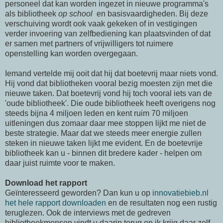
personeel dat kan worden ingezet in nieuwe programma's
als bibliotheek
op school
en basisvaardigheden. Bij deze
verschuiving wordt ook vaak gekeken of in vestigingen
verder invoering van zelfbediening kan plaatsvinden of dat
er samen met partners of vrijwilligers tot ruimere
openstelling kan worden overgegaan.
Iemand vertelde mij ooit dat hij dat boetevrij maar niets vond.
Hij vond dat bibliotheken vooral bezig moesten zijn met die
nieuwe taken. Dat boetevrij vond hij toch vooral iets van de
'oude bibliotheek'. Die oude bibliotheek heeft overigens nog
steeds bijna 4 miljoen leden en kent ruim 70 miljoen
uitleningen dus zomaar daar mee stoppen lijkt me niet de
beste strategie. Maar dat we steeds meer energie zullen
steken in nieuwe taken lijkt me evident. En de boetevrije
bibliotheek kan u - binnen dit bredere kader - helpen om
daar juist ruimte voor te maken.
Download het rapport
Geïnteresseerd geworden? Dan kun u op
innovatiebieb.nl
het hele rapport downloaden
en de resultaten nog een rustig
teruglezen. Ook de interviews met de gedreven
bibliotheekmensen vindt u daarin terug en ik krijg daar zelf