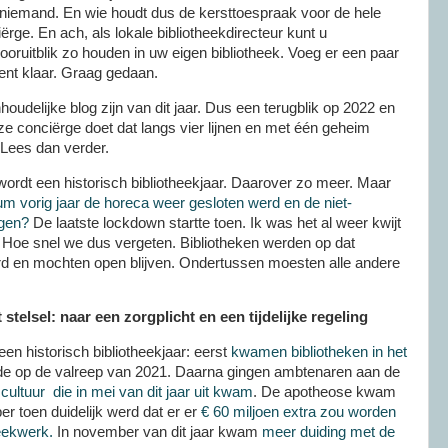
. niemand. En wie houdt dus de kersttoespraak voor de hele
rge. En ach, als lokale bibliotheekdirecteur kunt u
ooruitblik zo houden in uw eigen bibliotheek. Voeg er een paar
ent klaar. Graag gedaan.
nhoudelijke blog zijn van dit jaar. Dus een terugblik op 2022 en
ze conciërge doet dat langs vier lijnen en met één geheim
Lees dan verder.
ordt een historisch bibliotheekjaar. Daarover zo meer. Maar
m vorig jaar de horeca weer gesloten werd en de niet-
ngen?
De laatste lockdown startte toen. Ik was het al weer kwijt
. Hoe snel we dus vergeten. Bibliotheken werden op dat
d en mochten open blijven. Ondertussen moesten alle andere
.
 stelsel: naar een zorgplicht en een tijdelijke regeling
en historisch bibliotheekjaar: eerst
kwamen bibliotheken in het
de op de valreep van 2021. Daarna gingen ambtenaren aan de
 cultuur die in mei van dit jaar uit kwam
. De apotheose kwam
r toen duidelijk werd dat er er
€ 60 miljoen extra zou worden
heekwerk.
In november van dit jaar kwam
meer duiding met de