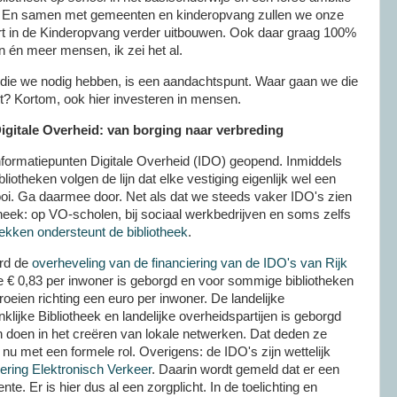
js. En samen met gemeenten en kinderopvang zullen we onze
rt in de Kinderopvang verder uitbouwen. Ook daar graag 100%
 én meer mensen, ik zei het al.
 die we nodig hebben, is een aandachtspunt. Waar gaan we die
t? Kortom, ook hier investeren in mensen.
Digitale Overheid: van borging naar verbreding
nformatiepunten Digitale Overheid (IDO) geopend. Inmiddels
bliotheken volgen de lijn dat elke vestiging eigenlijk wel een
ooi. Ga daarmee door. Net als dat we steeds vaker IDO's zien
theek: op VO-scholen, bij sociaal werkbedrijven en soms zelfs
lekken ondersteunt de bibliotheek
.
rd de
overheveling van de financiering van de IDO's van Rijk
 € 0,83 per inwoner is geborgd en voor sommige bibliotheken
oeien richting een euro per inwoner. De landelijke
ijke Bibliotheek en landelijke overheidspartijen is geborgd
 doen in het creëren van lokale netwerken. Dat deden ze
nu met een formele rol. Overigens: de IDO's zijn wettelijk
ring Elektronisch Verkeer
. Daarin wordt gemeld dat er een
te. Er is hier dus al een zorgplicht. In de toelichting en