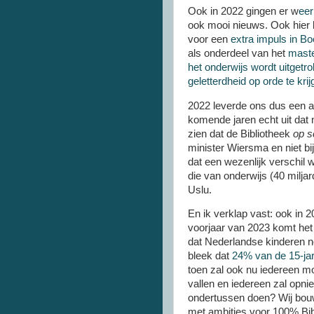
Ook in 2022 gingen er w
eer
ook mooi nieuws. Ook hier b
voor een
extra impuls in Bo
als onderdeel van het
master
het onderwijs wordt uitgetr
geletterdheid op orde te krij
2022 leverde ons dus een aa
komende jaren echt uit dat
zien dat de Bibliotheek
op s
minister Wiersma en niet bij
dat een wezenlijk verschil w
die van onderwijs (40 milja
Uslu.
En ik verklap vast: ook in 
voorjaar van 2023 komt het v
dat Nederlandse kinderen nog
bleek dat
24% van de 15-jari
toen zal ook nu iedereen m
vallen en iedereen zal opn
ondertussen doen? Wij bouw
met ambities voor 100% Bi