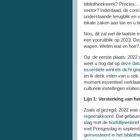
bibliotheekwerk? Precies..
sector? Inderdaad, de concië
onderstaande terugblik en v
lokale zaken aan toe en u b
Nou, dit zal wel de laatste i
een vooruitblik op 2023. De
wapen. Weten wat en hoe? 
Op de eerste plaats: 2022 w
weet u nog dat op
deze datu
essentiële winkels dicht gi
en ik denk velen van u ook
moment essentieel verklaar
culturele instellingen sluiten
Lijn 1: Versterking van het
Zoals al gezegd: 2022 was e
regeerakkoord
. Dat gebeur
slag met de
hoofdlijnenbrief
met Prinsjesdag in septembe
geïnvesteerd in het bibliot