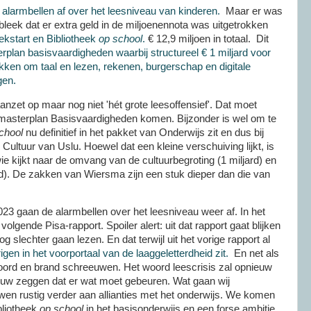
 alarmbellen af over het leesniveau van kinderen.
Maar er was
leek dat er extra geld in de miljoenennota was uitgetrokken
ekstart en Bibliotheek
op school
.
€ 12,9 miljoen in totaal. Dit
plan basisvaardigheden waarbij structureel € 1 miljard voor
okken om taal en lezen, rekenen, burgerschap en digitale
gen.
nzet op maar nog niet 'hét grote leesoffensief'. Dat moet
 masterplan Basisvaardigheden komen. Bijzonder is wel om te
chool
nu definitief in het pakket van Onderwijs zit en dus bij
 Cultuur van Uslu. Hoewel dat een kleine verschuiving lijkt, is
ie kijkt naar de omvang van de cultuurbegroting (1 miljard) en
rd). De zakken van Wiersma zijn een stuk dieper dan die van
2023 gaan de alarmbellen over het leesniveau weer af. In het
olgende Pisa-rapport. Spoiler alert: uit dat rapport gaat blijken
 slechter gaan lezen. En dat terwijl uit het vorige rapport al
gen in het voorportaal van de laaggeletterdheid zit.
En net als
oord en brand schreeuwen. Het woord leescrisis zal opnieuw
ieuw zeggen dat er wat moet gebeuren. Wat gaan wij
en rustig verder aan allianties met het onderwijs. We komen
bliotheek
op school
in het basisonderwijs en een forse ambitie