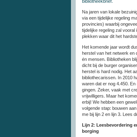
bibliotheekbrief.
Na jaren van lokale bezuini
via een tijdelijke regeling
provincies) waarbij ongevee
tijdelijke regeling zal voor
plekken waar dit het hardste
Het komende jaar wordt dus 
herstel van het netwerk en 
én mensen. Bibliotheken blij
dicht bij de burger organise
herstel is hard nodig. Het a
bibliothecarissen. In 2010 
waren dat er nog 4.450. En 
gingen. Zeker, vaak met cre
vrijwilligers. Maar het ko
erbij! We hebben een gewel
volgende stap: bouwen aan d
me bij lijn 2 en lijn 3. Lees
Lijn 2: Leesbevordering e
borging