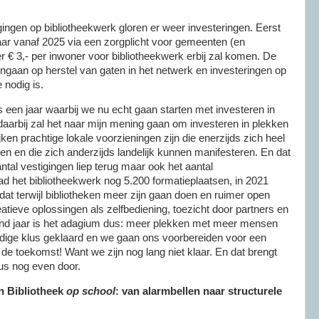
gingen op bibliotheekwerk gloren er weer investeringen. Eerst
 maar vanaf 2025 via een zorgplicht voor gemeenten (en
r € 3,- per inwoner voor bibliotheekwerk erbij zal komen. De
al ingaan op herstel van gaten in het netwerk en investeringen op
 nodig is.
een jaar waarbij we nu echt gaan starten met investeren in
daarbij zal het naar mijn mening gaan om investeren in plekken
ken prachtige lokale voorzieningen zijn die enerzijds zich heel
ren en die zich anderzijds landelijk kunnen manifesteren. En dat
antal vestigingen liep terug maar ook het aantal
had het bibliotheekwerk nog 5.200 formatieplaatsen, in 2021
dat terwijl bibliotheken meer zijn gaan doen en ruimer open
atieve oplossingen als zelfbediening, toezicht door partners en
mend jaar is het adagium dus: meer plekken met meer mensen
dige klus geklaard en we gaan ons voorbereiden voor een
e toekomst! Want we zijn nog lang niet klaar. En dat brengt
 dus nog even door.
n Bibliotheek
op school
: van alarmbellen naar structurele