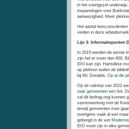
in het voortgezet onderwi
inspanningen voor Boeksta
aanwezigheid. Meer plekken
Het aantal leesconsulenten
vinden in deze arbeidsmark
Lijn 3: Informatiepunten 
In 2019 werden de eerste I
zijn het er meer dan 600. Bi
IDO kan zijn. Hartstikke m
op plekken buiten de biblio
bij Mc Donalds.
Op al die p
Op de valreep van 2022 we
naar gemeenten een feit.
De
zal dit bedrag nog kunnen gr
samenwerking met de Koninkl
terwijl gemeenten mee gaan
overigens vaak al wel maar 
geborgd in de
wet Modernise
IDO moet zijn in elke gemeen