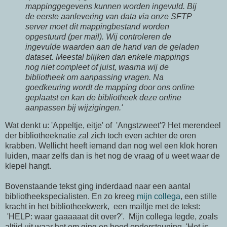
mappinggegevens kunnen worden ingevuld. Bij
de eerste aanlevering van data via onze SFTP
server moet dit mappingbestand worden
opgestuurd (per mail). Wij controleren de
ingevulde waarden aan de hand van de geladen
dataset. Meestal blijken dan enkele mappings
nog niet compleet of juist, waarna wij de
bibliotheek om aanpassing vragen. Na
goedkeuring wordt de mapping door ons online
geplaatst en kan de bibliotheek deze online
aanpassen bij wijzigingen.'
Wat denkt u: 'Appeltje, eitje' of 'Angstzweet'? Het merendeel
der bibliotheeknatie zal zich toch even achter de oren
krabben. Wellicht heeft iemand dan nog wel een klok horen
luiden, maar zelfs dan is het nog de vraag of u weet waar de
klepel hangt.
Bovenstaande tekst ging inderdaad naar een aantal
bibliotheekspecialisten. En zo kreeg
mijn collega
, een stille
kracht in het bibliotheekwerk, een mailtje met de tekst:
'HELP: waar gaaaaaat dit over?'. Mijn collega legde, zoals
altijd uit waar het om ging en bood ondersteuning. 'Het is