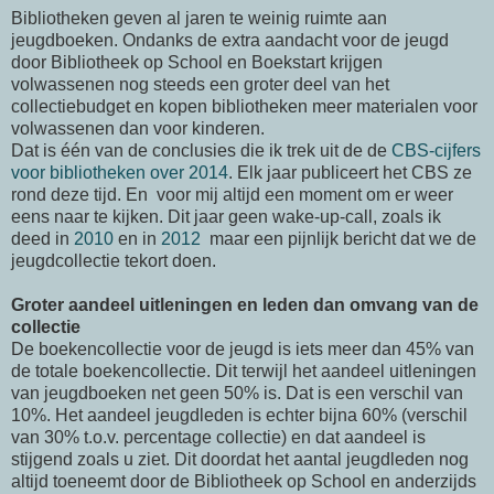
Bibliotheken geven al jaren te weinig ruimte aan
jeugdboeken. Ondanks de extra aandacht voor de jeugd
door Bibliotheek op School en Boekstart krijgen
volwassenen nog steeds een groter deel van het
collectiebudget en kopen bibliotheken meer materialen voor
volwassenen dan voor kinderen.
Dat is één van de conclusies die ik trek uit de de
CBS-cijfers
voor bibliotheken over 2014
. Elk jaar publiceert het CBS ze
rond deze tijd. En voor mij altijd een moment om er weer
eens naar te kijken. Dit jaar geen wake-up-call, zoals ik
deed in
2010
en in
2012
maar een pijnlijk bericht dat we de
jeugdcollectie tekort doen.
Groter aandeel uitleningen en leden dan omvang van de
collectie
De boekencollectie voor de jeugd is iets meer dan 45% van
de totale boekencollectie. Dit terwijl het aandeel uitleningen
van jeugdboeken net geen 50% is. Dat is een verschil van
10%. Het aandeel jeugdleden is echter bijna 60% (verschil
van 30% t.o.v. percentage collectie) en dat aandeel is
stijgend zoals u ziet. Dit doordat het aantal jeugdleden nog
altijd toeneemt door de Bibliotheek op School en anderzijds