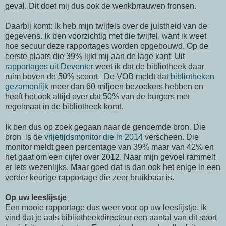
geval. Dit doet mij dus ook de wenkbrrauwen fronsen.
Daarbij komt: ik heb mijn twijfels over de juistheid van de
gegevens. Ik ben voorzichtig met die twijfel, want ik weet
hoe secuur deze rapportages worden opgebouwd. Op de
eerste plaats die 39% lijkt mij aan de lage kant. Uit
rapportages uit Deventer
weet ik dat de bibliotheek daar
ruim boven de 50% scoort. De VOB meldt dat
bibliotheken
gezamenlijk
meer dan 60 miljoen bezoekers hebben en
heeft het ook altijd over dat 50% van de burgers met
regelmaat in de bibliotheek komt.
Ik ben dus op zoek gegaan naar de genoemde bron. Die
bron is de
vrijetijdsmonitor die in 2014
verscheen. Die
monitor meldt geen percentage van 39% maar van 42% en
het gaat om een cijfer over 2012. Naar mijn gevoel rammelt
er iets wezenlijks. Maar goed dat is dan ook het enige in een
verder keurige rapportage die zeer bruikbaar is.
Op uw leeslijstje
Een mooie rapportage dus weer voor op uw leeslijstje. Ik
vind dat je aals bibliotheekdirecteur een aantal van dit soort