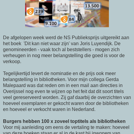
De afgelopen week werd de NS Publieksprijs uitgereikt aan
het boek 'Dit kan niet waar zijn' van Joris Luyendijk. De
genomineerden - vaak toch al beststellers - mogen zich
verheugen in nog meer belangstelling die goed is voor de
verkoop.
Tegelijkertijd levert de nominatie en de prijs ook meer
belangstelling in bibliotheken. Voor mijn collega Gerda
Malepaard was dat reden om in een mail aan directies in
Overijssel nog even te wijzen op het feit dat dit soort titels
veel gereserveerd worden. Zij gaf daarbij de overzichten van
hoeveel exemplaren er gekocht waren door de bibliotheken
en hoeveel er verkocht waren in Nederland.
Burgers hebben 100 x zoveel toptitels als bibliotheken
Voor mij aanleiding om eens de vertaling te maken: hoeveel
van deze boeken staan er al in de kast bij inwoners van