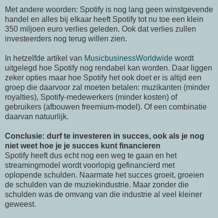
Met andere woorden: Spotify is nog lang geen winstgevende
handel en alles bij elkaar heeft Spotify tot nu toe een klein
350 miljoen euro verlies geleden. Ook dat verlies zullen
investeerders nog terug willen zien.
In hetzelfde artikel van
MusicbusinessWorldwide
wordt
uitgelegd hoe Spotify nog rendabel kan worden. Daar liggen
zeker opties maar hoe Spotify het ook doet er is altijd een
groep die daarvoor zal moeten betalen: muzikanten (minder
royalties), Spotify-medewerkers (minder kosten) of
gebruikers (afbouwen freemium-model). Of een combinatie
daarvan natuurlijk.
Conclusie: durf te investeren in succes, ook als je nog
niet weet hoe je je succes kunt financieren
Spotify heeft dus echt nog een weg te gaan en het
streamingmodel wordt voorlopig gefinancierd met
oplopende schulden. Naarmate het succes groeit, groeien
de schulden van de muziekindustrie. Maar zonder die
schulden was de omvang van die industrie al veel kleiner
geweest.