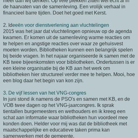
meer dan wij denken. Op vele plekken zitten wel echt al in
de haarvaten van de samenleving. Een vrolijk verhaal in
financieel barre tijden. Doet het goed met Kerst.
2. Id
eeën voor dienstverlening aan vluchtelingen
2015 was het jaar dat vluchtelingen opnieuw op de agenda
kwamen. Er komen uit de samenleving warme reacties om
te helpen en angstige reacties over waar ze gehuisvest
moeten worden. Bibliotheken kunnen een belangrijk spelen
bij beide vragen. In het najaar organiseerde ik samen met de
KB twee bijeenkomsten voor bibliotheken. Ondertussen is er
een kleine organisatie bij de KB aan het werk om
bibliotheken hier structureel verder mee te helpen. Mooi, hoe
een blog daar het begin van kon zijn.
3. De vijf lessen van het VNG-congres
In juni stond ik namens de PSO's en samen met KB, en de
VOB twee dagen op het VNG-jaarcongres. Ik sprak
tientallen burgemeesters en wethouders en ik kreeg een
schat aan informatie waar bibliotheken hun voordeel mee
konden doen. Helder voor mij was dat de bibliotheek met
maatschappelijke en educatieve taken prima kan
samenwerken met de gemeente.