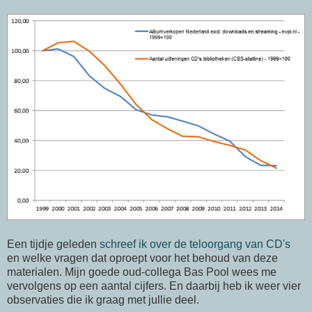
Een tijdje geleden
schreef ik over de teloorgang van CD's
en welke vragen dat oproept voor het behoud van deze
materialen. Mijn goede oud-collega Bas Pool wees me
vervolgens op een aantal cijfers. En daarbij heb ik weer vier
observaties die ik graag met jullie deel.