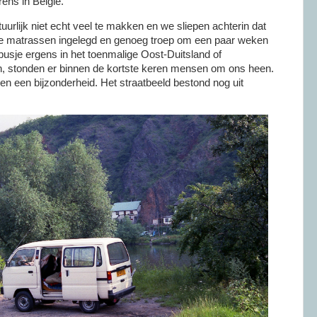
ens in België.
uurlijk niet echt veel te makken en we sliepen achterin dat
e matrassen ingelegd en genoeg troep om een paar weken
 busje ergens in het toenmalige Oost-Duitsland of
n, stonden er binnen de kortste keren mensen om ons heen.
n een bijzonderheid. Het straatbeeld bestond nog uit