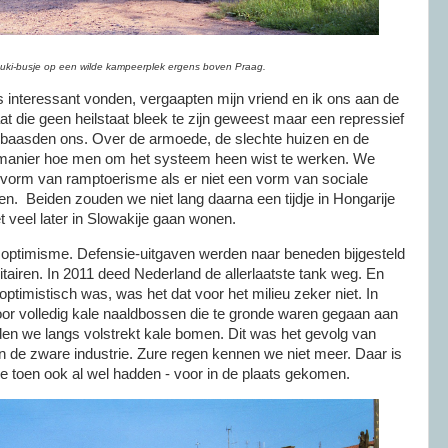
uki-busje op een wilde kampeerplek ergens boven Praag.
s interessant vonden, vergaapten mijn vriend en ik ons aan de
at die geen heilstaat bleek te zijn geweest maar een repressief
erbaasden ons. Over de armoede, de slechte huizen en de
 manier hoe men om het systeem heen wist te werken. We
vorm van ramptoerisme als er niet een vorm van sociale
en. Beiden zouden we niet lang daarna een tijdje in Hongarije
et veel later in Slowakije gaan wonen.
e optimisme. Defensie-uitgaven werden naar beneden bijgesteld
litairen. In 2011 deed Nederland de allerlaatste tank weg. En
d optimistisch was, was het dat voor het milieu zeker niet. In
or volledig kale naaldbossen die te gronde waren gegaan aan
den we langs volstrekt kale bomen. Dit was het gevolg van
in de zware industrie. Zure regen kennen we niet meer. Daar is
we toen ook al wel hadden - voor in de plaats gekomen.