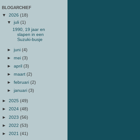
BLOGARCHIEF
▼
2026
(18)
▼
juli
(1)
1990, 19 jaar en
slapen in een
Suzuki-busje
►
juni
(4)
►
mei
(3)
►
april
(3)
►
maart
(2)
►
februari
(2)
►
januari
(3)
►
2025
(49)
►
2024
(48)
►
2023
(56)
►
2022
(53)
►
2021
(41)