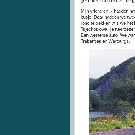
gekomen dan net over de gr
Mijn vriend en ik hadden nat
busje. Daar hadden we twe
rond te trekken. Als we het
Tsjechoslowakije neerzette
Een westerse auto! We ware
Trabantjes en Wartburgs.