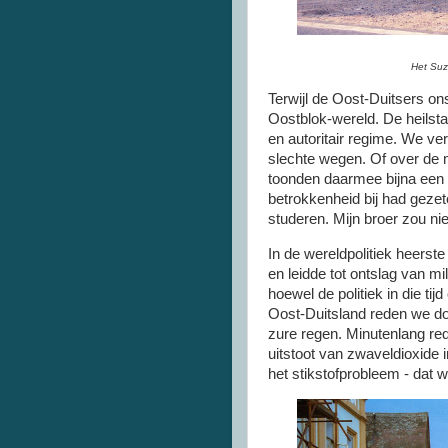
Het Suz
Terwijl de Oost-Duitsers on
Oostblok-wereld. De heilsta
en autoritair regime. We v
slechte wegen. Of over de
toonden daarmee bijna een 
betrokkenheid bij had gezet
studeren. Mijn broer zou ni
In de wereldpolitiek heerst
en leidde tot ontslag van mi
hoewel de politiek in die tij
Oost-Duitsland reden we do
zure regen. Minutenlang re
uitstoot van zwaveldioxide 
het stikstofprobleem - dat 