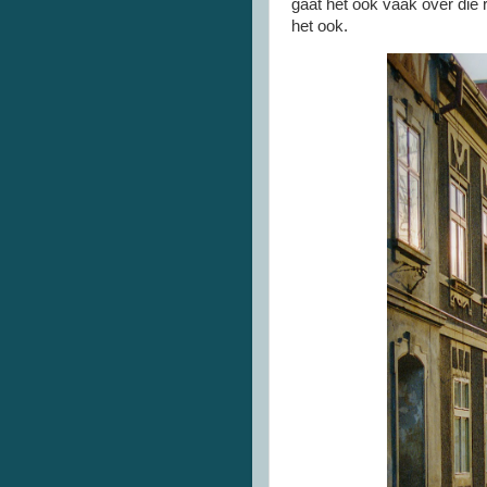
gaat het ook vaak over die r
het ook.