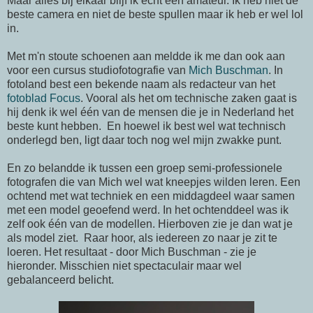
Maar alles bij elkaar blijf ik echt een amateur. Ik heb niet de
beste camera en niet de beste spullen maar ik heb er wel lol
in.
Met m'n stoute schoenen aan meldde ik me dan ook aan
voor een cursus studiofotografie van
Mich Buschman
. In
fotoland best een bekende naam als redacteur van het
fotoblad Focus
. Vooral als het om technische zaken gaat is
hij denk ik wel één van de mensen die je in Nederland het
beste kunt hebben. En hoewel ik best wel wat technisch
onderlegd ben, ligt daar toch nog wel mijn zwakke punt.
En zo belandde ik tussen een groep semi-professionele
fotografen die van Mich wel wat kneepjes wilden leren. Een
ochtend met wat techniek en een middagdeel waar samen
met een model geoefend werd. In het ochtenddeel was ik
zelf ook één van de modellen. Hierboven zie je dan wat je
als model ziet. Raar hoor, als iedereen zo naar je zit te
loeren. Het resultaat - door Mich Buschman - zie je
hieronder. Misschien niet spectaculair maar wel
gebalanceerd belicht.