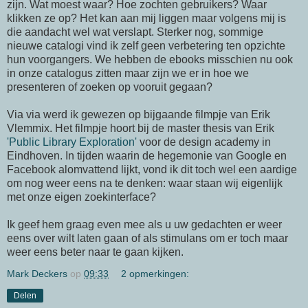
zijn. Wat moest waar? Hoe zochten gebruikers? Waar
klikken ze op? Het kan aan mij liggen maar volgens mij is
die aandacht wel wat verslapt. Sterker nog, sommige
nieuwe catalogi vind ik zelf geen verbetering ten opzichte
hun voorgangers. We hebben de ebooks misschien nu ook
in onze catalogus zitten maar zijn we er in hoe we
presenteren of zoeken op vooruit gegaan?
Via via werd ik gewezen op bijgaande filmpje van Erik
Vlemmix. Het filmpje hoort bij de master thesis van Erik
'Public Library Exploration'
voor de design academy in
Eindhoven. In tijden waarin de hegemonie van Google en
Facebook alomvattend lijkt, vond ik dit toch wel een aardige
om nog weer eens na te denken: waar staan wij eigenlijk
met onze eigen zoekinterface?
Ik geef hem graag even mee als u uw gedachten er weer
eens over wilt laten gaan of als stimulans om er toch maar
weer eens beter naar te gaan kijken.
Mark Deckers
op
09:33
2 opmerkingen:
Delen