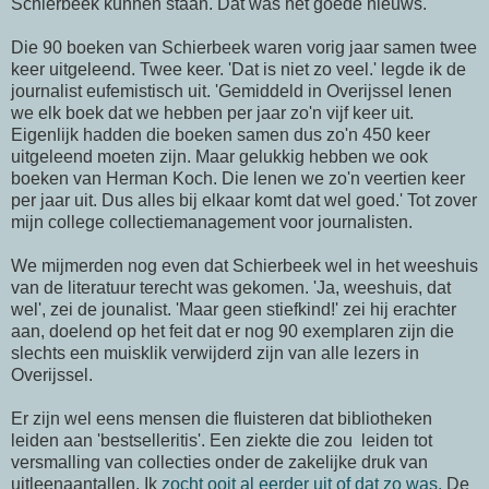
Schierbeek kunnen staan. Dat was het goede nieuws.
Die 90 boeken van Schierbeek waren vorig jaar samen twee
keer uitgeleend. Twee keer. 'Dat is niet zo veel.' legde ik de
journalist eufemistisch uit. 'Gemiddeld in Overijssel lenen
we elk boek dat we hebben per jaar zo'n vijf keer uit.
Eigenlijk hadden die boeken samen dus zo'n 450 keer
uitgeleend moeten zijn. Maar gelukkig hebben we ook
boeken van Herman Koch. Die lenen we zo'n veertien keer
per jaar uit. Dus alles bij elkaar komt dat wel goed.' Tot zover
mijn college collectiemanagement voor journalisten.
We mijmerden nog even dat Schierbeek wel in het weeshuis
van de literatuur terecht was gekomen. 'Ja, weeshuis, dat
wel', zei de jounalist. 'Maar geen stiefkind!' zei hij erachter
aan, doelend op het feit dat er nog 90 exemplaren zijn die
slechts een muisklik verwijderd zijn van alle lezers in
Overijssel.
Er zijn wel eens mensen die fluisteren dat bibliotheken
leiden aan 'bestselleritis'. Een ziekte die zou leiden tot
versmalling van collecties onder de zakelijke druk van
uitleenaantallen. Ik
zocht ooit al eerder uit of dat zo was.
De