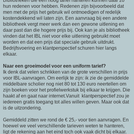
Bibliotheken die een hoog tarief hanteren kunnen daar zo
hun redenen voor hebben. Redenen zijn bijvoorbeeld dat
men met de prijs het gebruik wil ontmoedigen of redelijk
kostendekkend wil laten zijn. Een aanvraag bij een andere
bibliotheek vergt meer werk dan een gewone uitlening en
daar past dan die hogere prijs bij. Ook kan je als bibliotheek
vinden dat het IBL niet voor elke uitlening gebruikt moet
worden en dat een prijs dat speciale gebruik uitdrukt.
Bedrijfsvoering en klantperspectief schuren hier langs
elkaar.
Naar een groeimodel voor een uniform tarief?
Ik denk dat velen schrikken van de grote verschillen in prijs
voor IBL-aanvragen. Om eerlijk te zijn: ik zie de gemiddelde
middelbare scholier nog niet 80 tot 130 euro neertellen om
zijn boeken voor het profielwerkstuk bij elkaar te krijgen. Die
haakt af en gaat naar internet.Vanuit klantperspectief zou je
iedereen gratis toegang tot alles willen geven. Maar ook dat
is de uitzondering.
Gemiddeld zitten we rond de € 25,- voor tien aanvragen. En
hoewel we veel verschillende tarieven weten te hanteren,
ligt de rekening aan het eind toch ook vaak dicht bij elkaar.