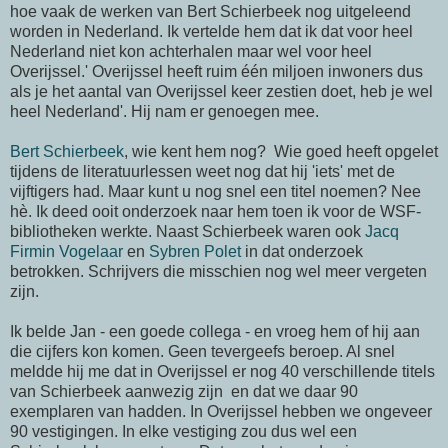
hoe vaak de werken van Bert Schierbeek nog uitgeleend
worden in Nederland. Ik vertelde hem dat ik dat voor heel
Nederland niet kon achterhalen maar wel voor heel
Overijssel.' Overijssel heeft ruim één miljoen inwoners dus
als je het aantal van Overijssel keer zestien doet, heb je wel
heel Nederland'. Hij nam er genoegen mee.
Bert Schierbeek
, wie kent hem nog? Wie goed heeft opgelet
tijdens de literatuurlessen weet nog dat hij 'iets' met de
vijftigers had. Maar kunt u nog snel een titel noemen? Nee
hè. Ik deed ooit onderzoek naar hem toen ik voor de WSF-
bibliotheken werkte. Naast Schierbeek waren ook
Jacq
Firmin Vogelaar
en
Sybren Polet
in dat onderzoek
betrokken. Schrijvers die misschien nog wel meer vergeten
zijn.
Ik belde Jan - een goede collega - en vroeg hem of hij aan
die cijfers kon komen. Geen tevergeefs beroep. Al snel
meldde hij me dat in Overijssel er nog 40 verschillende titels
van Schierbeek aanwezig zijn en dat we daar 90
exemplaren van hadden. In Overijssel hebben we ongeveer
90 vestigingen. In elke vestiging zou dus wel een