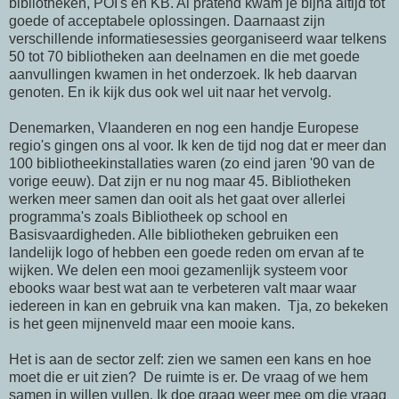
bibliotheken, POI's en KB. Al pratend kwam je bijna altijd tot
goede of acceptabele oplossingen. Daarnaast zijn
verschillende informatiesessies georganiseerd waar telkens
50 tot 70 bibliotheken aan deelnamen en die met goede
aanvullingen kwamen in het onderzoek. Ik heb daarvan
genoten. En ik kijk dus ook wel uit naar het vervolg.
Denemarken, Vlaanderen en nog een handje Europese
regio's gingen ons al voor. Ik ken de tijd nog dat er meer dan
100 bibliotheekinstallaties waren (zo eind jaren '90 van de
vorige eeuw). Dat zijn er nu nog maar 45. Bibliotheken
werken meer samen dan ooit als het gaat over allerlei
programma's zoals Bibliotheek op school en
Basisvaardigheden. Alle bibliotheken gebruiken een
landelijk logo of hebben een goede reden om ervan af te
wijken. We delen een mooi gezamenlijk systeem voor
ebooks waar best wat aan te verbeteren valt maar waar
iedereen in kan en gebruik vna kan maken. Tja, zo bekeken
is het geen mijnenveld maar een mooie kans.
Het is aan de sector zelf: zien we samen een kans en hoe
moet die er uit zien? De ruimte is er. De vraag of we hem
samen in willen vullen. Ik doe graag weer mee om die vraag