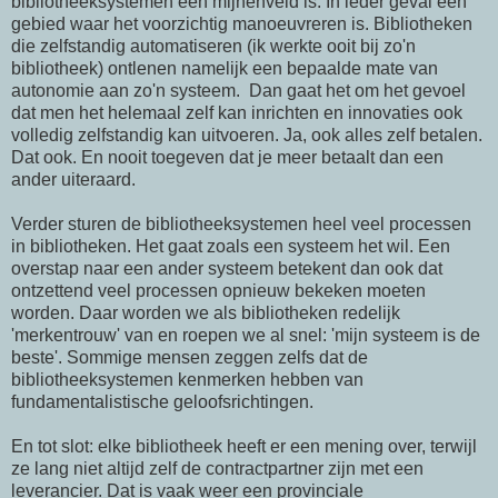
bibliotheeksystemen een mijnenveld is. In ieder geval een
gebied waar het voorzichtig manoeuvreren is. Bibliotheken
die zelfstandig automatiseren (ik werkte ooit bij zo'n
bibliotheek) ontlenen namelijk een bepaalde mate van
autonomie aan zo'n systeem. Dan gaat het om het gevoel
dat men het helemaal zelf kan inrichten en innovaties ook
volledig zelfstandig kan uitvoeren. Ja, ook alles zelf betalen.
Dat ook. En nooit toegeven dat je meer betaalt dan een
ander uiteraard.
Verder sturen de bibliotheeksystemen heel veel processen
in bibliotheken. Het gaat zoals een systeem het wil. Een
overstap naar een ander systeem betekent dan ook dat
ontzettend veel processen opnieuw bekeken moeten
worden. Daar worden we als bibliotheken redelijk
'merkentrouw' van en roepen we al snel: 'mijn systeem is de
beste'. Sommige mensen zeggen zelfs dat de
bibliotheeksystemen kenmerken hebben van
fundamentalistische geloofsrichtingen.
En tot slot: elke bibliotheek heeft er een mening over, terwijl
ze lang niet altijd zelf de contractpartner zijn met een
leverancier. Dat is vaak weer een provinciale