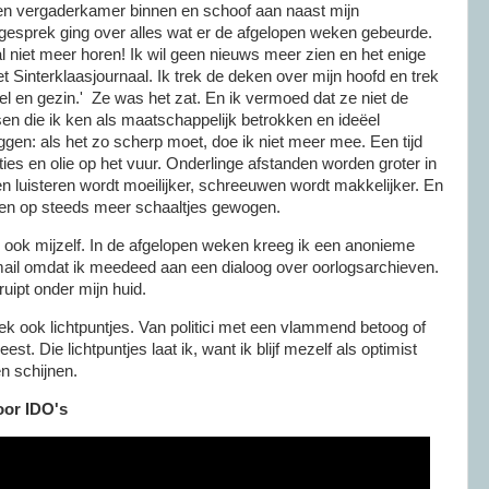
en vergaderkamer binnen en schoof aan naast mijn
gesprek ging over alles wat er de afgelopen weken gebeurde.
maal niet meer horen! Ik wil geen nieuws meer zien en het enige
het Sinterklaasjournaal. Ik trek de deken over mijn hoofd en trek
el en gezin.' Ze was het zat. En ik vermoed dat ze niet de
sen die ik ken als maatschappelijk betrokken en ideëel
eggen: als het zo scherp moet, doe ik niet meer mee. Een tijd
ies en olie op het vuur. Onderlinge afstanden worden groter in
 en luisteren wordt moeilijker, schreeuwen wordt makkelijker. En
en op steeds meer schaaltjes gewogen.
e ook mijzelf. In de afgelopen weken kreeg ik een anonieme
 mail omdat ik meedeed aan een dialoog over oorlogsarchieven.
ruipt onder mijn huid.
k ook lichtpuntjes. Van politici met een vlammend betoog of
est. Die lichtpuntjes laat ik, want ik blijf mezelf als optimist
n schijnen.
oor IDO's