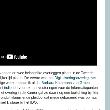
nden er twee belangrijke overleggen plaats in de Tweede
jkertijd plaats. De eerste was he
t Digitaliseringsoverleg met
ige week meldde ik al dat
Barbara Kathmann van Groen
t indiende
voor extra investeringen voor de Informatiepunten
het overleg in de Kamer gaf ze daar nog een toelichting bij. En
ar ronduit vlammende pleidooi dat mede gebaseerd was op haar
melijk stage bij het IDO.