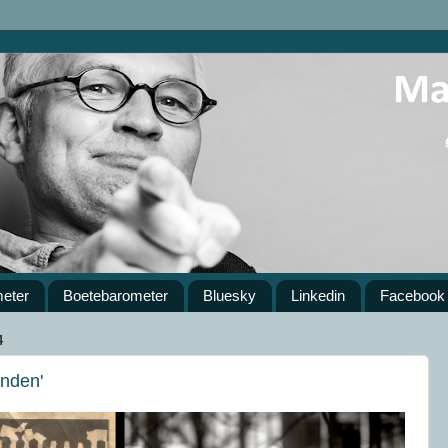
meter
Boetebarometer
Bluesky
Linkedin
Facebook
4
inden'