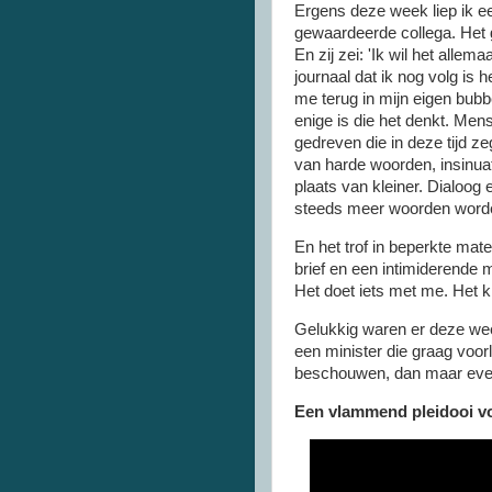
Ergens deze week liep ik e
gewaardeerde collega. Het 
En zij zei: 'Ik wil het alle
journaal dat ik nog volg is 
me terug in mijn eigen bubb
enige is die het denkt. Men
gedreven die in deze tijd z
van harde woorden, insinuat
plaats van kleiner. Dialoog
steeds meer woorden word
En het trof in beperkte mat
brief en een intimiderende
Het doet iets met me. Het k
Gelukkig waren er deze wee
een minister die graag voorle
beschouwen, dan maar eve
Een vlammend pleidooi v