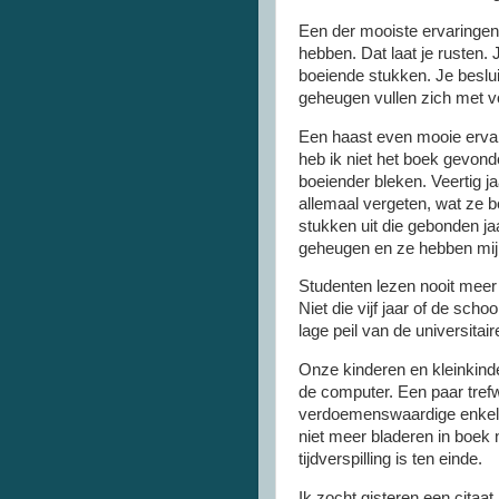
Een der mooiste ervaringen 
hebben. Dat laat je rusten. 
boeiende stukken. Je beslui
geheugen vullen zich met v
Een haast even mooie ervari
heb ik niet het boek gevond
boeiender bleken. Veertig ja
allemaal vergeten, wat ze b
stukken uit die gebonden ja
geheugen en ze hebben mi
Studenten lezen nooit meer 
Niet die vijf jaar of de sch
lage peil van de universitair
Onze kinderen en kleinkinder
de computer. Een paar trefw
verdoemenswaardige enkelh
niet meer bladeren in boek 
tijdverspilling is ten einde.
Ik zocht gisteren een citaat