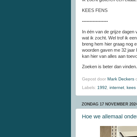
KEES FENS
-----------------
In één van de grijze dagen v
wat ik zocht. Wel trof ik ee
breng hem hier graag nog ee
woorden gaven me 32 jaar la
kan hier van alles aan toev
Zoeken is beter dan vinden.
Gepost door
Mark Deckers
Labels:
1992
,
internet
,
kees 
ZONDAG 17 NOVEMBER 202
Hoe we allemaal onder