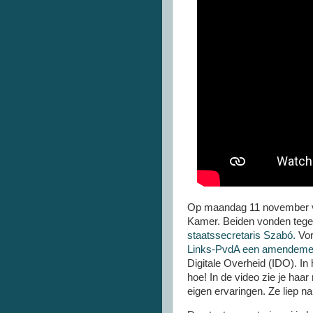
Op maandag 11 november vo
Kamer. Beiden vonden tegeli
staatssecretaris Szabó.
Vor
Links-PvdA een amendemen
Digitale Overheid (IDO). In 
hoe! In de video zie je ha
eigen ervaringen. Ze liep na