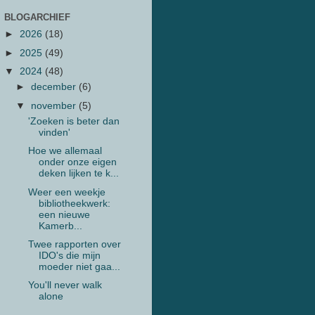
BLOGARCHIEF
►
2026
(18)
►
2025
(49)
▼
2024
(48)
►
december
(6)
▼
november
(5)
'Zoeken is beter dan
vinden'
Hoe we allemaal
onder onze eigen
deken lijken te k...
Weer een weekje
bibliotheekwerk:
een nieuwe
Kamerb...
Twee rapporten over
IDO's die mijn
moeder niet gaa...
You'll never walk
alone