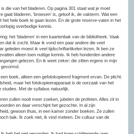
is die van het bladeren. Op pagina 301 staat wat je moet
Je gaat bladeren, 'browsen' is, geloof ik, de vakterm. Wat een
t het hele boek te gaan lezen. En de grote reserve-vaten in het
oorlopig overbodige kennis.
ng: het 'bladeren' in een kaartenbak van de bibliotheek. Vaak
en dat ik zocht. Maar ik vond een paar andere die veel
ar geleden moest ik veel tijdschriftartikelen lezen. Ik ben ze
evatten alleen toen nuttige kennis. Ik heb honderden andere
argangen gelezen. En ik weet zeker: die zitten ergens in mijn
j gevormd.
een boek, alleen een gefotokopieerd fragment ervan. De plicht.
oolsheid, maar het fotokopieerapparaat is de oorzaak van het
e studies. Met de syllabus natuurlijk.
en zullen nooit meer zoeken, jubelen de profeten. Alles zit in
oorden en daar verschijnt het gezochte. In al zijn
eid, gewoon thuis, in een kamer zonder boeken. Ze zullen
noch bak. Ik zoek niet, ik vind meteen. De cultuur van de
. Ik heb het niet gevonden. Ik had twee schitterende uren.