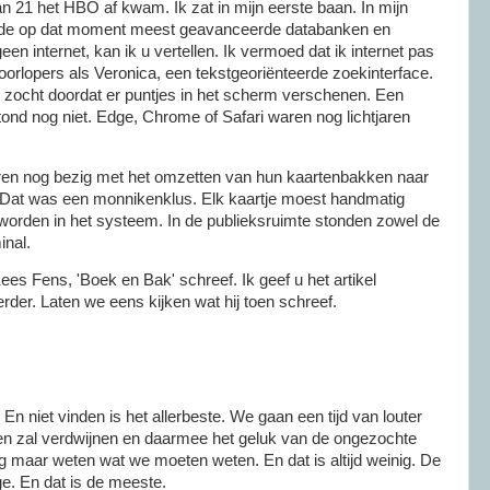
van 21 het HBO af kwam. Ik zat in mijn eerste baan. In mijn
 de op dat moment meest geavanceerde databanken en
een internet, kan ik u vertellen. Ik vermoed dat ik internet pas
oorlopers als Veronica, een tekstgeoriënteerde zoekinterface.
zocht doordat er puntjes in het scherm verschenen. Een
nd nog niet. Edge, Chrome of Safari waren nog lichtjaren
jaren nog bezig met het omzetten van hun kaartenbakken naar
 Dat was een monnikenklus. Elk kaartje moest handmatig
 worden in het systeem. In de publieksruimte stonden zowel de
inal.
ees Fens, 'Boek en Bak' schreef. Ik geef u het artikel
erder. Laten we eens kijken wat hij toen schreef.
En niet vinden is het allerbeste. We gaan een tijd van louter
en zal verdwijnen en daarmee het geluk van de ongezochte
g maar weten wat we moeten weten. En dat is altijd weinig. De
e. En dat is de meeste.