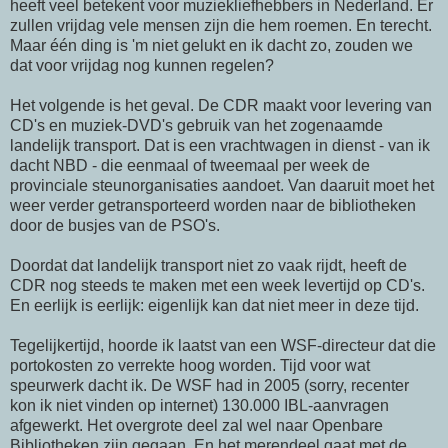
heeft veel betekent voor muziekliefhebbers in Nederland. Er
zullen vrijdag vele mensen zijn die hem roemen. En terecht.
Maar
één
ding is 'm niet gelukt en ik dacht zo, zouden we
dat voor vrijdag nog kunnen regelen?
Het volgende is het geval. De
CDR
maakt voor levering van
CD's
en
muziek-DVD's
gebruik van het zogenaamde
landelijk transport. Dat is een vrachtwagen in dienst - van ik
dacht
NBD
- die eenmaal of tweemaal per week de
provinciale steunorganisaties aandoet. Van daaruit moet het
weer verder getransporteerd worden naar de bibliotheken
door de busjes van de
PSO's
.
Doordat dat landelijk transport niet zo vaak rijdt, heeft de
CDR
nog steeds te maken met een week levertijd op
CD's
.
En eerlijk is eerlijk: eigenlijk kan dat niet meer in deze tijd.
Tegelijkertijd, hoorde ik laatst van een
WSF-directeur
dat die
portokosten zo verrekte hoog worden. Tijd voor wat
speurwerk dacht ik. De
WSF
had in 2005 (sorry, recenter
kon ik niet vinden op
internet
) 130.000
IBL-aanvragen
afgewerkt. Het overgrote deel zal wel naar Openbare
Bibliotheken zijn gegaan. En het merendeel
gaat
met de