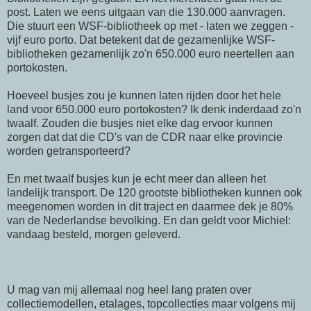
post. Laten we eens uitgaan van die 130.000 aanvragen.
Die stuurt een
WSF-bibliotheek
op met - laten we zeggen -
vijf
euro
porto. Dat betekent dat de gezamenlijke
WSF-
bibliotheken
gezamenlijk zo'n 650.000
euro
neertellen aan
portokosten.
Hoeveel busjes zou je kunnen laten rijden door het hele
land voor 650.000
euro
portokosten? Ik
denk
inderdaad zo'n
twaalf. Zouden die busjes niet elke dag ervoor kunnen
zorgen dat dat die
CD's
van de
CDR
naar elke provincie
worden getransporteerd?
En met twaalf busjes kun je echt meer dan alleen het
landelijk transport. De 120 grootste bibliotheken kunnen ook
meegenomen worden in dit traject en daarmee dek je 80%
van de Nederlandse bevolking. En dan geldt voor
Michiel
:
vandaag besteld, morgen geleverd.
U mag van mij allemaal nog heel lang praten over
collectiemodellen
, etalages, topcollecties maar volgens mij