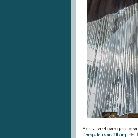
Er is al veel over geschre
Pompidou van Tilburg
. Het