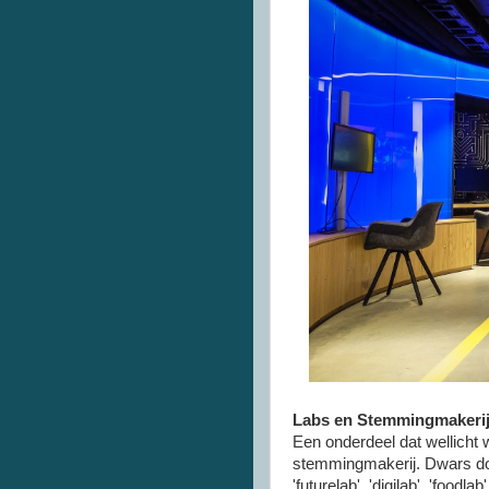
Labs en Stemmingmakeri
Een onderdeel dat wellicht 
stemmingmakerij. Dwars door
'futurelab', 'digilab', 'foodl