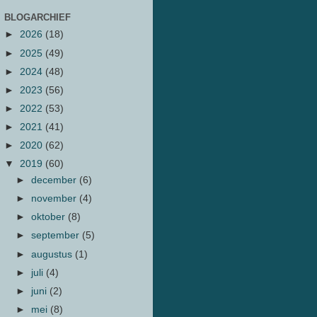
BLOGARCHIEF
►
2026
(18)
►
2025
(49)
►
2024
(48)
►
2023
(56)
►
2022
(53)
►
2021
(41)
►
2020
(62)
▼
2019
(60)
►
december
(6)
►
november
(4)
►
oktober
(8)
►
september
(5)
►
augustus
(1)
►
juli
(4)
►
juni
(2)
►
mei
(8)