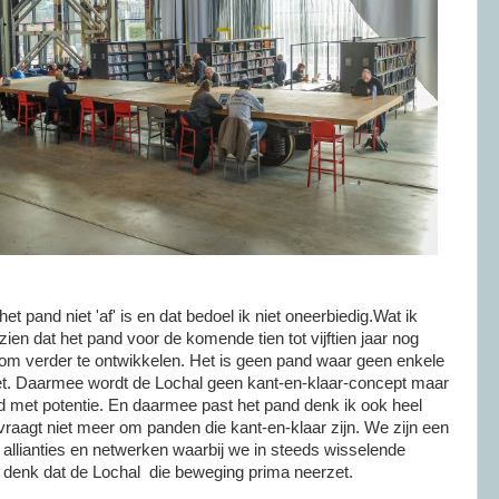
het pand niet 'af' is en dat bedoel ik niet oneerbiedig.Wat ik
zien dat het pand voor de komende tien tot vijftien jaar nog
t om verder te ontwikkelen. Het is geen pand waar geen enkele
niet. Daarmee wordt de Lochal geen kant-en-klaar-concept maar
d met potentie. En daarmee past het pand denk ik ook heel
d vraagt niet meer om panden die kant-en-klaar zijn. We zijn een
llianties en netwerken waarbij we in steeds wisselende
k denk dat de Lochal die beweging prima neerzet.