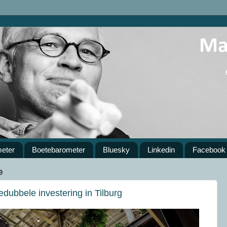
meter
Boetebarometer
Bluesky
Linkedin
Facebook
9
edubbele investering in Tilburg