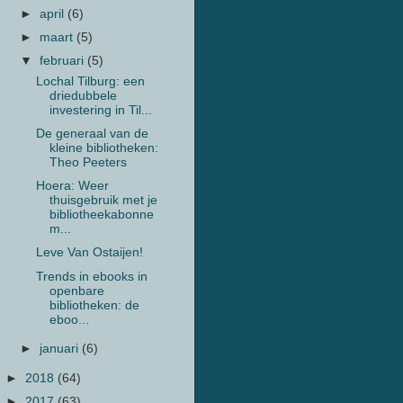
►
april
(6)
►
maart
(5)
▼
februari
(5)
Lochal Tilburg: een
driedubbele
investering in Til...
De generaal van de
kleine bibliotheken:
Theo Peeters
Hoera: Weer
thuisgebruik met je
bibliotheekabonne
m...
Leve Van Ostaijen!
Trends in ebooks in
openbare
bibliotheken: de
eboo...
►
januari
(6)
►
2018
(64)
►
2017
(63)