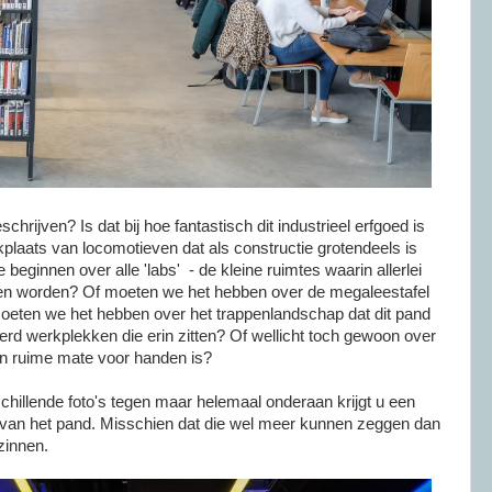
hrijven? Is dat bij hoe fantastisch dit industrieel erfgoed is
aats van locomotieven dat als constructie grotendeels is
beginnen over alle 'labs' - de kleine ruimtes waarin allerlei
n worden? Of moeten we het hebben over de megaleestafel
moeten we het hebben over het trappenlandschap dat dit pand
rd werkplekken die erin zitten? Of wellicht toch gewoon over
 in ruime mate voor handen is?
schillende foto's tegen maar helemaal onderaan krijgt u een
's van het pand. Misschien dat die wel meer kunnen zeggen dan
rzinnen.