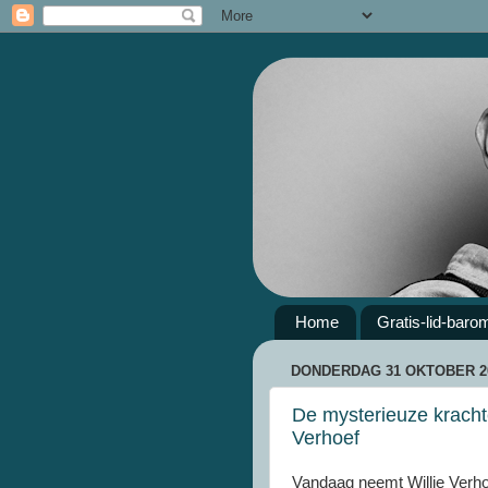
Home
Gratis-lid-baro
DONDERDAG 31 OKTOBER 2
De mysterieuze krachte
Verhoef
Vandaag neemt Willie Verhoe