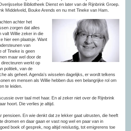
Overijsselse Bibliotheek Dienst en later van de Rijnbrink Groep.
enk Middelveld, Bouke Arends en nu met Tineke van Ham.
rachten achter het
ssen zorgen dat alles
valt Willie zeker in die
ze hier een plaatsje. Want
ondersteunen van
 of Tineke is geen
onen maar wel door de
t directeuren werkt op
n politiek, van de
che als geheel. Agenda's wisselen dagelijks, er wordt telkens
sonen en mensen als Willie hebben dus een belangrijke rol om
n te leiden.
scussie over taal met haar. En al zeker niet over de Rijnbrink
r hoort. Die verlies je altijd.
r pensioen. En wie denkt dat ze lekker gaat uitrusten, die heeft
rote dromen en daar gaan er vast nog wel en paar van in
n goed boek of gesprek, nog altijd reislustig, tot emigrerens toe