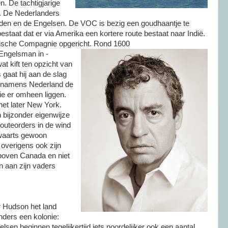
. De tachtigjarige
g. De Nederlanders
den en de Engelsen. De VOC is bezig een goudhaantje te
taat dat er via Amerika een kortere route bestaat naar Indië.
dische Compagnie opgericht. Rond 1600
Engelsman in -
at kift ten opzicht van
s gaat hij aan de slag
mt namens Nederland de
e er omheen liggen.
het later New York.
bijzonder eigenwijze
outeorders in de wind
twaarts gewoon
overigens ook zijn
e boven Canada en niet
on aan zijn vaders
r Hudson het land
nders een kolonie:
n beginnen tegelijkertijd iets noordelijker ook een aantal