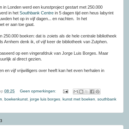
 in Londen werd een kunstproject gestart met 250.000
erd in het
Southbank Centre
in 5 dagen tijd een heus labyrint
uwden het op in vijf dagen... en nachten. In het
het er aan toe gaat.
 250.000 boeken: dat is zoiets als de hele centrale bibliotheek
ls Arnhem denk ik, of vijf keer de bibliotheek van Zutphen.
gebaseerd op een vingerafdruk van Jorge Luis Borges. Maar
urlijk al direct gezien.
en vijf vrijwilligers over heeft kan het even herhalen in
op
08:25
Geen opmerkingen:
n
,
boekenkunst
,
jorge luis borges
,
kunst met boeken
,
southbank
3