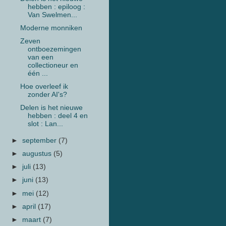
hebben : epiloog :
Van Swelmen...
Moderne monniken
Zeven
ontboezemingen
van een
collectioneur en
één ...
Hoe overleef ik
zonder AI's?
Delen is het nieuwe
hebben : deel 4 en
slot : Lan...
►
september
(7)
►
augustus
(5)
►
juli
(13)
►
juni
(13)
►
mei
(12)
►
april
(17)
►
maart
(7)