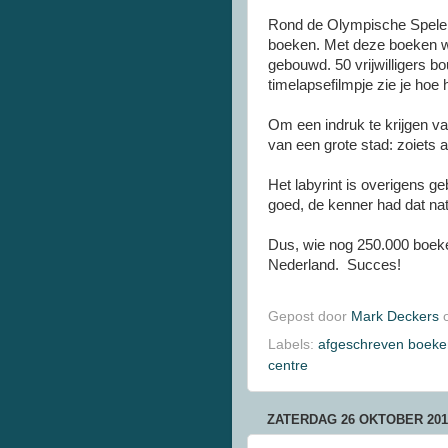
Rond de Olympische Spelen
boeken. Met deze boeken w
gebouwd. 50 vrijwilligers bo
timelapsefilmpje zie je hoe 
Om een indruk te krijgen van
van een grote stad: zoiets a
Het labyrint is overigens 
goed, de kenner had dat natu
Dus, wie nog 250.000 boeken 
Nederland. Succes!
Gepost door
Mark Deckers
Labels:
afgeschreven boeke
centre
ZATERDAG 26 OKTOBER 201