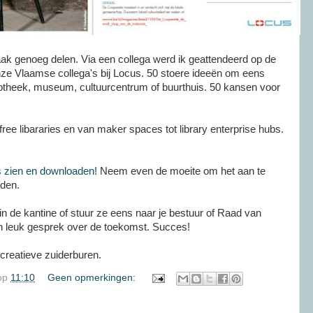
aak genoeg delen. Via een collega werd ik geattendeerd op de
nze Vlaamse collega's bij Locus. 50 stoere ideeën om eens
liotheek, museum, cultuurcentrum of buurthuis. 50 kansen voor
 free libararies en van maker spaces tot library enterprise hubs.
ps zien en downloaden!
Neem even de moeite om het aan te
nden.
in de kantine of stuur ze eens naar je bestuur of Raad van
n leuk gesprek over de toekomst. Succes!
reatieve zuiderburen.
op
11:10
Geen opmerkingen: