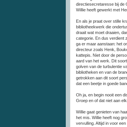
directiesecretaresse bij de 
Willie heeft gewerkt met H
En als je praat over stille k
bibliotheekwerk die ondertu
draait wat moet draaien, dan 
categorie. En dus verdient 
ga er maar aanstaan: het 
directeur zoals Henk, Bouke
kattepis. Niet door de pers
aard van het werk. Dit soor
golven van de turbulentie va
bibliotheken en van de bran
getrokken aan dit soort per
dat een beetje in goede bane
Oh ja, en begin nooit een di
Groep en of dat niet aan elkaa
Willie gaat genieten van haa
het mis. Willie heeft nog g
vervulling. Altijd in voor ee