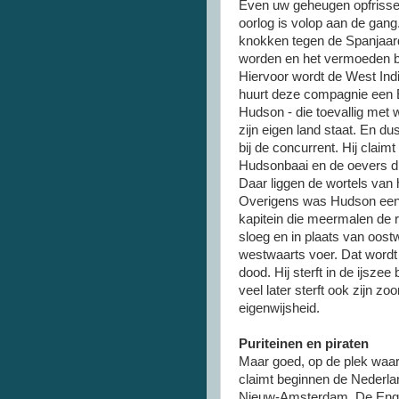
Even uw geheugen opfrissen
oorlog is volop aan de gan
knokken tegen de Spanjaar
worden en het vermoeden bes
Hiervoor wordt de West In
huurt deze compagnie een 
Hudson - die toevallig met w
zijn eigen land staat. En du
bij de concurrent. Hij clai
Hudsonbaai en de oevers di
Daar liggen de wortels van 
Overigens was Hudson een 
kapitein die meermalen de r
sloeg en in plaats van oos
westwaarts voer. Dat wordt 
dood. Hij sterft in de ijsze
veel later sterft ook zijn zo
eigenwijsheid.
Puriteinen en piraten
Maar goed, op de plek waa
claimt beginnen de Nederla
Nieuw-Amsterdam. De Engelse