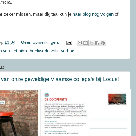
amera.
ar zeker missen, maar digitaal kun je
haar blog nog volgen
of
op
13:34
Geen opmerkingen:
n van het bibliotheekwerk
,
willie verhoef
13
 van onze geweldige Vlaamse collega's bij Locus!