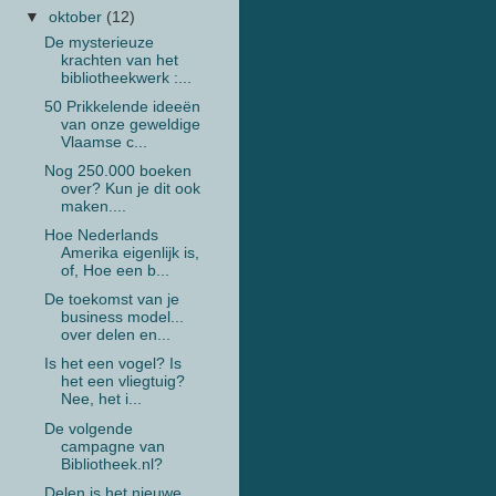
▼
oktober
(12)
De mysterieuze
krachten van het
bibliotheekwerk :...
50 Prikkelende ideeën
van onze geweldige
Vlaamse c...
Nog 250.000 boeken
over? Kun je dit ook
maken....
Hoe Nederlands
Amerika eigenlijk is,
of, Hoe een b...
De toekomst van je
business model...
over delen en...
Is het een vogel? Is
het een vliegtuig?
Nee, het i...
De volgende
campagne van
Bibliotheek.nl?
Delen is het nieuwe