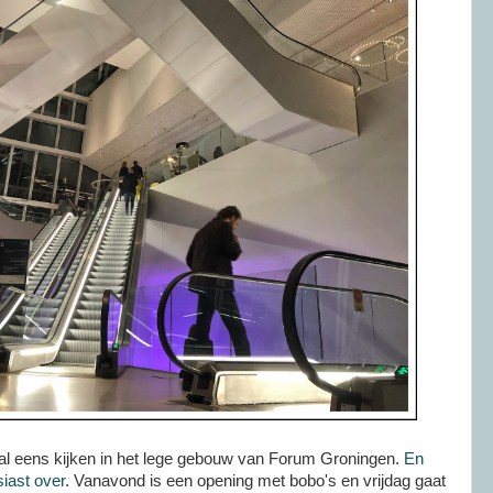
k al eens kijken in het lege gebouw van Forum Groningen.
En
siast over
. Vanavond is een opening met bobo's en vrijdag gaat