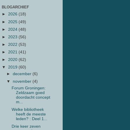
BLOGARCHIEF
►
2026
(18)
►
2025
(49)
►
2024
(48)
►
2023
(56)
►
2022
(53)
►
2021
(41)
►
2020
(62)
▼
2019
(60)
►
december
(6)
▼
november
(4)
Forum Groningen:
Zeldzaam goed
doordacht concept
m...
Welke bibliotheek
heeft de meeste
leden? : Deel 1...
Drie keer zeven