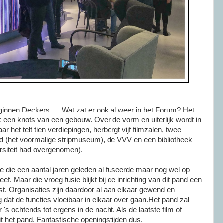
ginnen Deckers..... Wat zat er ook al weer in het Forum? Het
jk een knots van een gebouw. Over de vorm en uiterlijk wordt in
ar het telt tien verdiepingen, herbergt vijf filmzalen, twee
ld (het voormalige stripmuseum), de VVV en een bibliotheek
ersiteit had overgenomen).
e die een aantal jaren geleden al fuseerde maar nog wel op
ef. Maar die vroeg fusie blijkt bij de inrichting van dit pand een
t. Organisaties zijn daardoor al aan elkaar gewend en
g dat de functies vloeibaar in elkaar over gaan.Het pand zal
 's ochtends tot ergens in de nacht. Als de laatste film of
uit het pand. Fantastische openingstijden dus.