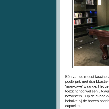
Eén van de meest fascinere
poolbiljart, met drankkastje
'man-cave' waande. Het geb
toezicht nog wel een uitdag
bezoekers. Op de avond da
behalve bij de horeca oogd
capaciteit.