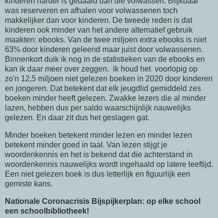
kinderen harder is gedaald dan die volwassen. Blijkbaar
was reserveren en afhalen voor volwassenen toch
makkelijker dan voor kinderen. De tweede reden is dat
kinderen ook minder van het andere alternatief gebruik
maakten: ebooks. Van de twee miljoen extra ebooks is niet
63% door kinderen geleend maar juist door volwassenen.
Binnenkort duik ik nog in de statistieken van de ebooks en
kan ik daar meer over zeggen. Ik houd het voorlopig op
zo'n 12,5 miljoen niet gelezen boeken in 2020 door kinderen
en jongeren. Dat betekent dat elk jeugdlid gemiddeld zes
boeken minder heeft gelezen. Zwakke lezers die al minder
lazen, hebben dus per saldo waarschijnlijk nauwelijks
gelezen. En daar zit dus het geslagen gat.
Minder boeken betekent minder lezen en minder lezen
betekent minder goed in taal. Van lezen stijgt je
woordenkennis en het is bekend dat die achterstand in
woordenkennis nauwelijks wordt ingehaald op latere leeftijd.
Een niet gelezen boek is dus letterlijk en figuurlijk een
gemiste kans.
Nationale Coronacrisis Bijspijkerplan: op elke school
een schoolbibliotheek!