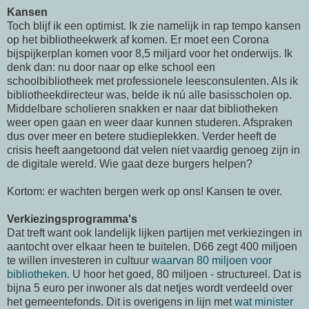
Kansen
Toch blijf ik een optimist. Ik zie namelijk in rap tempo kansen
op het bibliotheekwerk af komen. Er moet een Corona
bijspijkerplan komen voor 8,5 miljard voor het onderwijs. Ik
denk dan: nu door naar op elke school een
schoolbibliotheek met professionele leesconsulenten. Als ik
bibliotheekdirecteur was, belde ik nú alle basisscholen op.
Middelbare scholieren snakken er naar dat bibliotheken
weer open gaan en weer daar kunnen studeren. Afspraken
dus over meer en betere studieplekken. Verder heeft de
crisis heeft aangetoond dat velen niet vaardig genoeg zijn in
de digitale wereld. Wie gaat deze burgers helpen?
Kortom: er wachten bergen werk op ons! Kansen te over.
Verkiezingsprogramma's
Dat treft want ook landelijk lijken partijen met verkiezingen in
aantocht over elkaar heen te buitelen. D66 zegt 400 miljoen
te willen investeren in cultuur
waarvan 80 miljoen voor
bibliotheken
. U hoor het goed, 80 miljoen - structureel. Dat is
bijna 5 euro per inwoner als dat netjes wordt verdeeld over
het gemeentefonds. Dit is overigens in lijn met
wat minister