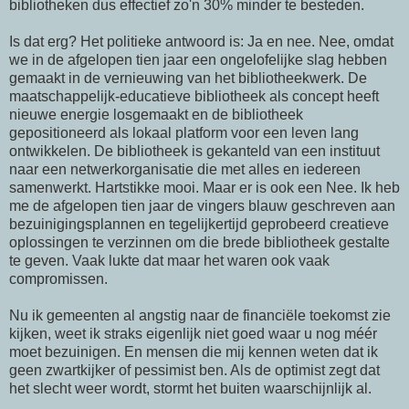
bibliotheken dus effectief zo'n 30% minder te besteden.
Is dat erg? Het politieke antwoord is: Ja en nee. Nee, omdat
we in de afgelopen tien jaar een ongelofelijke slag hebben
gemaakt in de vernieuwing van het bibliotheekwerk. De
maatschappelijk-educatieve bibliotheek als concept heeft
nieuwe energie losgemaakt en de bibliotheek
gepositioneerd als lokaal platform voor een leven lang
ontwikkelen. De bibliotheek is gekanteld van een instituut
naar een netwerkorganisatie die met alles en iedereen
samenwerkt. Hartstikke mooi. Maar er is ook een Nee. Ik heb
me de afgelopen tien jaar de vingers blauw geschreven aan
bezuinigingsplannen en tegelijkertijd geprobeerd creatieve
oplossingen te verzinnen om die brede bibliotheek gestalte
te geven. Vaak lukte dat maar het waren ook vaak
compromissen.
Nu ik gemeenten al angstig naar de financiële toekomst zie
kijken, weet ik straks eigenlijk niet goed waar u nog méér
moet bezuinigen. En mensen die mij kennen weten dat ik
geen zwartkijker of pessimist ben. Als de optimist zegt dat
het slecht weer wordt, stormt het buiten waarschijnlijk al.