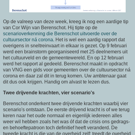
Op de valreep van deze week, kreeg ik nog een aardige tip
van Cor Wijn van Berenschot. Hij tipte op de
scenarioverkenning die Berenschot uitvoerde over de
cultuursector ná corona.
Het is wel een aardig rapport dat
overigens in sneltreinvaart in elkaar is gezet. Op 9 februari
werd een brainstorm georganiseerd met 25 deelnemers uit
het cultuurveld en de gemeentewereld. En op 12 februari
werd het rapport al gedeeld. Berenschot maakt in opdracht
van VNG een gids voor gemeenten over de cultuursector ná
corona en daar zal dit in terug komen. Uw ambtenaar gaat
dit dus ook krijgen. Handig om alvast te lezen dus.
Twee drijvende krachten, vier scenario's
Berenschot onderkent twee drijvende krachten waarbij vier
scenario's ontstaan. De eerste drijvend kracht is of we terug
keren naar het oude normaal en eigenlijk iedereen alles
weer wil hebben zoals het was óf dat de crisis ons gedrags-
en behoeftepatroon toch definitief heeft veranderd. De
tweede kracht is die van de overheid zelf: treedt de overheid