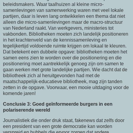
beleidsmakers. Waar taalhuizen al kleine micro-
samenlevingen van samenwerking waren met veel lokale
partijen, daar is leven lang ontwikkelen een thema dat niet
alleen die micro-samenlevingen maar de macro-structuur
van Nederland raakt. Van werkgevers, ministeries tot
vakbonden. Bibliotheken moeten zich landelijk positioneren
in het krachtenveld van de kennissamenleving en
tegelijkertijd voldoende ruimte krijgen om lokaal te kleuren.
Dat betekent een dubbele opgave: bibliotheken moeten het
samen eens zien te worden over die positionering en die
positionering moet aantrekkelijk genoeg zijn om samen te
gaan werken met grote landelijke partijen. Wie dacht dat de
bibliotheek zich al heruitgevonden had met de
maatschappelijk-educatieve bibliotheek, mag zijn tanden
zetten in de opgave. Voorwaar, een mooie uitdaging voor de
komende jaren!
Conclusie 3: Goed geïnformeerde burgers in een
polariserende wereld
Journalistiek die onder druk staat, fakenews dat zelfs door
een president van een grote democratie kan worden
verspreid en bubbels die ervoor zorgen dat andere