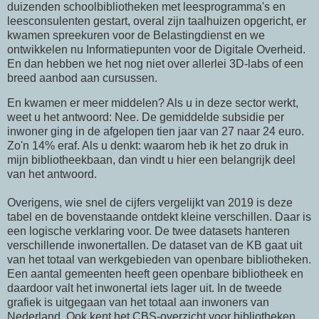
duizenden schoolbibliotheken met leesprogramma's en
leesconsulenten gestart, overal zijn taalhuizen opgericht, er
kwamen spreekuren voor de Belastingdienst en we
ontwikkelen nu Informatiepunten voor de Digitale Overheid.
En dan hebben we het nog niet over allerlei 3D-labs of een
breed aanbod aan cursussen.
En kwamen er meer middelen? Als u in deze sector werkt,
weet u het antwoord: Nee. De gemiddelde subsidie per
inwoner ging in de afgelopen tien jaar van 27 naar 24 euro.
Zo'n 14% eraf. Als u denkt: waarom heb ik het zo druk in
mijn bibliotheekbaan, dan vindt u hier een belangrijk deel
van het antwoord.
Overigens, wie snel de cijfers vergelijkt van 2019 is deze
tabel en de bovenstaande ontdekt kleine verschillen. Daar is
een logische verklaring voor. De twee datasets hanteren
verschillende inwonertallen. De dataset van de KB gaat uit
van het totaal van werkgebieden van openbare bibliotheken.
Een aantal gemeenten heeft geen openbare bibliotheek en
daardoor valt het inwonertal iets lager uit. In de tweede
grafiek is uitgegaan van het totaal aan inwoners van
Nederland. Ook kent het CBS-overzicht voor bibliotheken