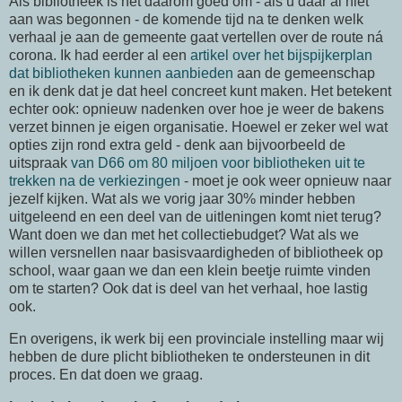
Als bibliotheek is het daarom goed om - als u daar al niet
aan was begonnen - de komende tijd na te denken welk
verhaal je aan de gemeente gaat vertellen over de route ná
corona. Ik had eerder al een
artikel over het bijspijkerplan
dat bibliotheken kunnen aanbieden
aan de gemeenschap
en ik denk dat je dat heel concreet kunt maken. Het betekent
echter ook: opnieuw nadenken over hoe je weer de bakens
verzet binnen je eigen organisatie. Hoewel er zeker wel wat
opties zijn rond extra geld - denk aan bijvoorbeeld de
uitspraak
van D66 om 80 miljoen voor bibliotheken uit te
trekken na de verkiezingen
- moet je ook weer opnieuw naar
jezelf kijken. Wat als we vorig jaar 30% minder hebben
uitgeleend en een deel van de uitleningen komt niet terug?
Want doen we dan met het collectiebudget? Wat als we
willen versnellen naar basisvaardigheden of bibliotheek op
school, waar gaan we dan een klein beetje ruimte vinden
om te starten? Ook dat is deel van het verhaal, hoe lastig
ook.
En overigens, ik werk bij een provinciale instelling maar wij
hebben de dure plicht bibliotheken te ondersteunen in dit
proces. En dat doen we graag.