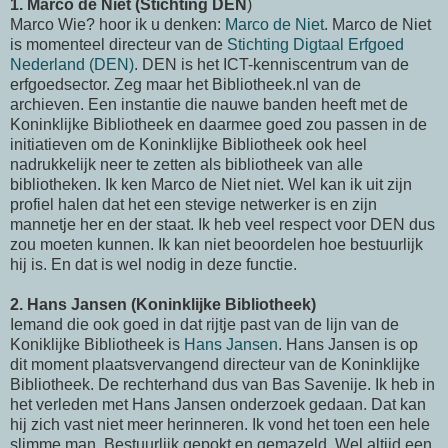
1. Marco de Niet (Stichting DEN
)
Marco Wie? hoor ik u denken:
Marco de Niet
. Marco de Niet
is momenteel directeur van de
Stichting Digtaal Erfgoed
Nederland (DEN)
. DEN is het ICT-kenniscentrum van de
erfgoedsector. Zeg maar het Bibliotheek.nl van de
archieven. Een instantie die nauwe banden heeft met de
Koninklijke Bibliotheek en daarmee goed zou passen in de
initiatieven om de Koninklijke Bibliotheek ook heel
nadrukkelijk neer te zetten als bibliotheek van alle
bibliotheken. Ik ken Marco de Niet niet. Wel kan ik uit zijn
profiel halen dat het een stevige netwerker is en zijn
mannetje her en der staat. Ik heb veel respect voor DEN dus
zou moeten kunnen. Ik kan niet beoordelen hoe bestuurlijk
hij is. En dat is wel nodig in deze functie.
2. Hans Jansen (Koninklijke Bibliotheek)
Iemand die ook goed in dat rijtje past van de lijn van de
Koniklijke Bibliotheek is
Hans Jansen
. Hans Jansen is op
dit moment plaatsvervangend directeur van de Koninklijke
Bibliotheek. De rechterhand dus van Bas Savenije. Ik heb in
het verleden met Hans Jansen onderzoek gedaan. Dat kan
hij zich vast niet meer herinneren. Ik vond het toen een hele
slimme man. Bestuurlijk gepokt en gemazeld. Wel altijd een