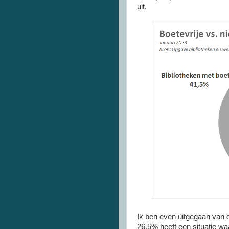
uit.
Ik ben even uitgegaan van de
26,5% heeft een situatie wa