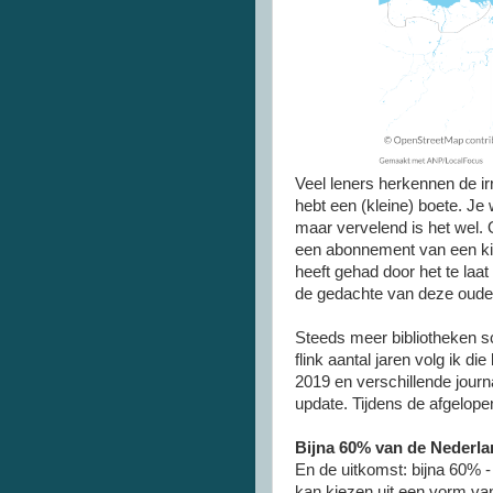
Veel leners herkennen de irr
hebt een (kleine) boete. Je
maar vervelend is het wel. 
een abonnement van een ki
heeft gehad door het te laa
de gedachte van deze oude
Steeds meer bibliotheken sc
flink aantal jaren volg ik di
2019 en verschillende jour
update. Tijdens de afgelop
Bijna 60% van de Nederlan
En de uitkomst: bijna 60% 
kan kiezen uit een vorm van