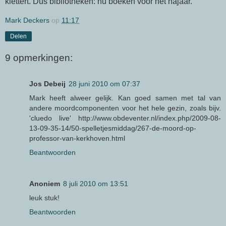
klettert. Dus bibliotheken: nu boeken voor het najaar.
Mark Deckers
op
11:17
Delen
9 opmerkingen:
Jos Debeij
28 juni 2010 om 07:37
Mark heeft alweer gelijk. Kan goed samen met tal van
andere moordcomponenten voor het hele gezin, zoals bijv.
'cluedo live' http://www.obdeventer.nl/index.php/2009-08-
13-09-35-14/50-spelletjesmiddag/267-de-moord-op-
professor-van-kerkhoven.html
Beantwoorden
Anoniem
8 juli 2010 om 13:51
leuk stuk!
Beantwoorden