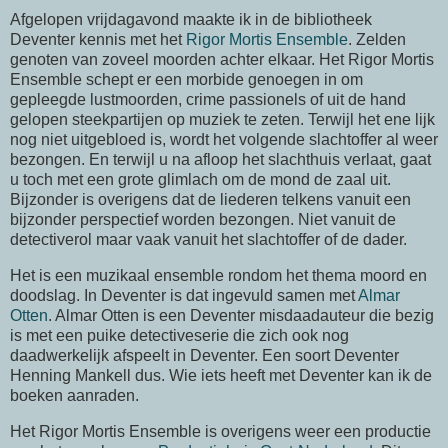
Afgelopen vrijdagavond maakte ik in de bibliotheek
Deventer kennis met het
Rigor Mortis Ensemble
. Zelden
genoten van zoveel moorden achter elkaar. Het Rigor Mortis
Ensemble schept er een morbide genoegen in om
gepleegde lustmoorden, crime passionels of uit de hand
gelopen steekpartijen op muziek te zeten. Terwijl het ene lijk
nog niet uitgebloed is, wordt het volgende slachtoffer al weer
bezongen. En terwijl u na afloop het slachthuis verlaat, gaat
u toch met een grote glimlach om de mond de zaal uit.
Bijzonder is overigens dat de liederen telkens vanuit een
bijzonder perspectief worden bezongen. Niet vanuit de
detectiverol maar vaak vanuit het slachtoffer of de dader.
Het is een muzikaal ensemble rondom het thema moord en
doodslag. In Deventer is dat ingevuld samen met
Almar
Otten
. Almar Otten is een Deventer misdaadauteur die bezig
is met een puike detectiveserie die zich ook nog
daadwerkelijk afspeelt in Deventer. Een soort Deventer
Henning Mankell dus. Wie iets heeft met Deventer kan ik de
boeken aanraden.
Het Rigor Mortis Ensemble is overigens weer een productie