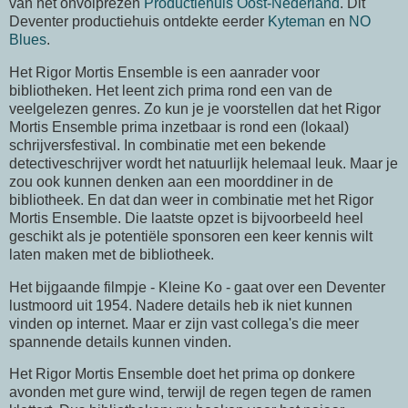
van het onvolprezen
Productiehuis Oost-Nederland
. Dit
Deventer productiehuis ontdekte eerder
Kyteman
en
NO
Blues
.
Het Rigor Mortis Ensemble is een aanrader voor
bibliotheken. Het leent zich prima rond een van de
veelgelezen genres. Zo kun je je voorstellen dat het Rigor
Mortis Ensemble prima inzetbaar is rond een (lokaal)
schrijversfestival. In combinatie met een bekende
detectiveschrijver wordt het natuurlijk helemaal leuk. Maar je
zou ook kunnen denken aan een moorddiner in de
bibliotheek. En dat dan weer in combinatie met het Rigor
Mortis Ensemble. Die laatste opzet is bijvoorbeeld heel
geschikt als je potentiële sponsoren een keer kennis wilt
laten maken met de bibliotheek.
Het bijgaande filmpje - Kleine Ko - gaat over een Deventer
lustmoord uit 1954. Nadere details heb ik niet kunnen
vinden op internet. Maar er zijn vast collega's die meer
spannende details kunnen vinden.
Het Rigor Mortis Ensemble doet het prima op donkere
avonden met gure wind, terwijl de regen tegen de ramen