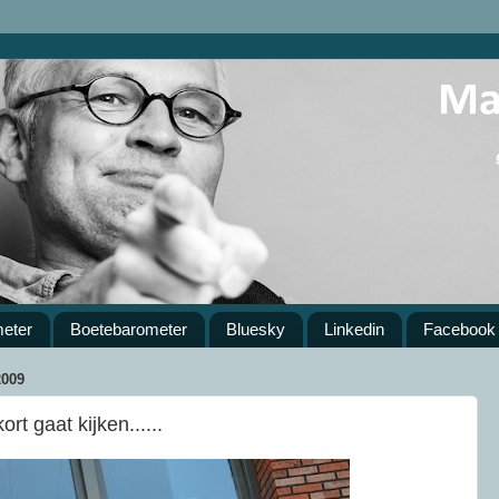
meter
Boetebarometer
Bluesky
Linkedin
Facebook
009
rt gaat kijken......