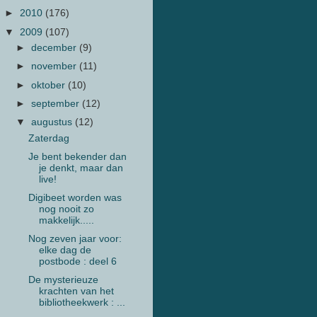
►
2010
(176)
▼
2009
(107)
►
december
(9)
►
november
(11)
►
oktober
(10)
►
september
(12)
▼
augustus
(12)
Zaterdag
Je bent bekender dan
je denkt, maar dan
live!
Digibeet worden was
nog nooit zo
makkelijk.....
Nog zeven jaar voor:
elke dag de
postbode : deel 6
De mysterieuze
krachten van het
bibliotheekwerk : ...