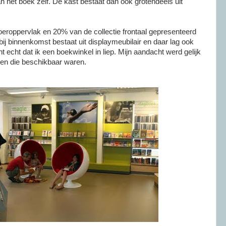
 het boek zelf. De kast bestaat dan ook grotendeels uit
oeroppervlak en 20% van de collectie frontaal gepresenteerd
bij binnenkomst bestaat uit displaymeubilair en daar lag ook
cht echt dat ik een boekwinkel in liep. Mijn aandacht werd gelijk
len die beschikbaar waren.