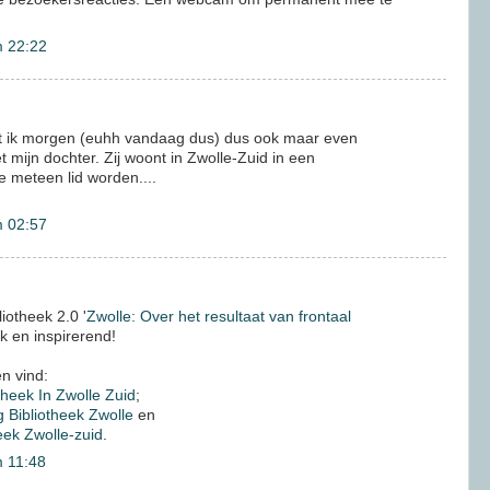
m 22:22
et ik morgen (euhh vandaag dus) dus ook maar even
mijn dochter. Zij woont in Zwolle-Zuid in een
e meteen lid worden....
m 02:57
iotheek 2.0 '
Zwolle: Over het resultaat van frontaal
uk en inspirerend!
n vind:
theek In Zwolle Zuid
;
 Bibliotheek Zwolle
en
eek Zwolle-zuid
.
 11:48