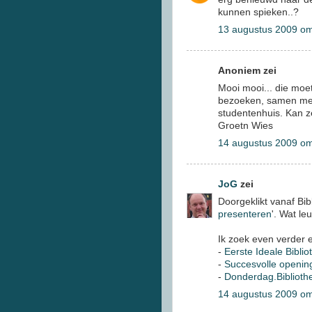
kunnen spieken..?
13 augustus 2009 o
Anoniem zei
Mooi mooi... die mo
bezoeken, samen met 
studentenhuis. Kan z
Groetn Wies
14 augustus 2009 o
JoG
zei
Doorgeklikt vanaf Bibl
presenteren
'. Wat le
Ik zoek even verder e
-
Eerste Ideale Biblio
-
Succesvolle opening
-
Donderdag.Biblioth
14 augustus 2009 om