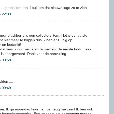
rige spreekster aan. Leuk om dat nieuwe logo zo te zien.
m 22:39
cy blackberry is een collectors item. Het is de laatste
t niet meer te krijgen dus ik ben er zuinig op.
 en bedankt!
dat was ik nog vergeten te melden: de eerste bibliotheek
 is doorgevoerd. Dank voor de aanvulling.
m 08:58
lden ....
m 09:49
er. Ik ga maandag kijken en verheug me zeer! Ik ben ook
e bezoekersreacties. Een webcam om permanent mee te