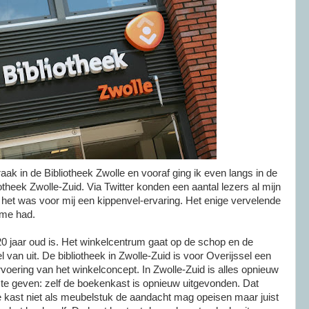
ak in de Bibliotheek Zwolle en vooraf ging ik even langs in de
iotheek
Zwolle-Zuid
. Via
Twitter
konden een aantal lezers al mijn
het was voor mij een
kippenvel-ervaring
. Het enige vervelende
 me had.
20 jaar oud is. Het winkelcentrum
gaat
op de schop en de
 van uit. De bibliotheek in
Zwolle-Zuid
is voor
Overijssel
een
voering van het winkelconcept. In
Zwolle-Zuid
is alles opnieuw
e geven: zelf de boekenkast is opnieuw uitgevonden. Dat
e kast niet als meubelstuk de aandacht mag opeisen maar juist