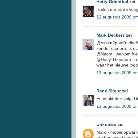
Hetty Odenthal
zei
Ik sluit me bij de vo
12 augustus 2009 o
Mark Deckers
zei
@essen2punt0: die fan
zonder camera. Is ech
@Naomi: welkom hier
@Hetty Theodora: ja 
waar het nieuwe logo
13 augustus 2009 o
René Siteur
zei
En in oktober volgt De
13 augustus 2009 o
Unknown
zei
Marc - mooie opwarm
erg benieuwd naar d