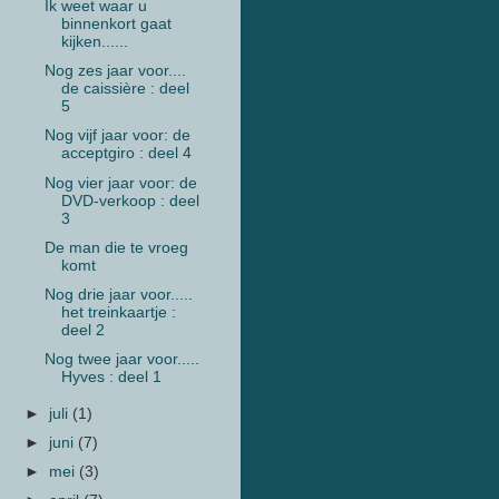
Ik weet waar u
binnenkort gaat
kijken......
Nog zes jaar voor....
de caissière : deel
5
Nog vijf jaar voor: de
acceptgiro : deel 4
Nog vier jaar voor: de
DVD-verkoop : deel
3
De man die te vroeg
komt
Nog drie jaar voor.....
het treinkaartje :
deel 2
Nog twee jaar voor.....
Hyves : deel 1
►
juli
(1)
►
juni
(7)
►
mei
(3)