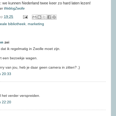
 we kunnen Nederland twee keer zo hard laten lezen!
van
WeblogZwolle
op
19:25
deale bibliotheek
,
marketing
en
zei
dat ik regelmatig in Zwolle moet zijn.
rt een bezoekje wagen.
rry van jou, heb je daar geen camera in zitten? ;)
m 20:33
l het verder verspreiden.
m 22:20