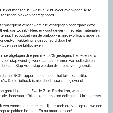
r ik dat mensen in
Zwolle-Zuid
nu weer overwegen lid te
schillende plekken heeft gehoord.
t consequent verder want alle vestigingen ondergaan deze
otheek dan zo rijk? Nee, er wordt gewerkt met
retailmaterialen
telling. Het budget van de ombouw is niet exorbitant maar van
oncept-ontwikkeling
is gesponsord door het
e
Overijsselse
bibliotheken.
n in de afgelopen drie jaar met 50% gestegen. Het ledental is
-voor-stap
wordt gewerkt aan afstemmen van collectie en
de klant.
Stap-voor-stap
worden drempels voor gebruik
 dat het
SCP-rapport
nu echt door het toilet kan. Niks
o's. De bibliotheek is niet dood maar springlevend!
ort
gaat
kijken.... in
Zwolle-Zuid
. En dat kan, want ze
iale "bedevaarts"bijeenkomsten voor collega's. U kunt er met
t een enorme opsteker. Het lijkt er toch erg veel op dat we een
ept te pakken hebben. En nu maar uitrollen!