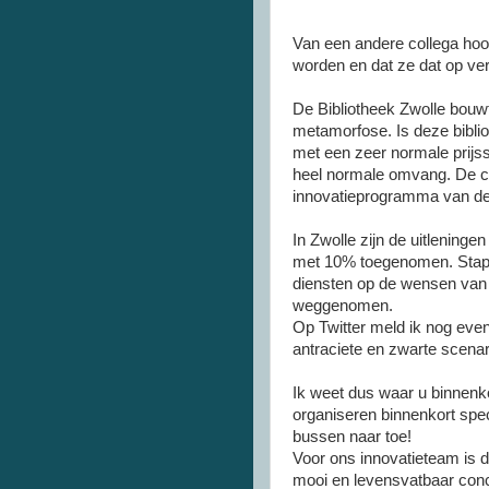
Van een andere collega hoo
worden en dat ze dat op ver
De Bibliotheek Zwolle bouw
metamorfose. Is deze bibli
met een zeer normale prijss
heel normale omvang. De
c
innovatieprogramma van d
In Zwolle zijn de uitleninge
met 10% toegenomen.
Stap
diensten op de wensen van 
weggenomen.
Op
Twitter
meld ik nog even
antraciete
en zwarte scenari
Ik weet dus waar u binnenk
organiseren binnenkort spec
bussen naar toe!
Voor ons innovatieteam is di
mooi en levensvatbaar conc