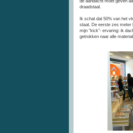
de aandacht moet geven aan
draadstaal.
Ik schat dat 50% van het vl
staat. De eerste zes meter 
mijn "kick"- ervaring: ik da
getrokken naar alle materia