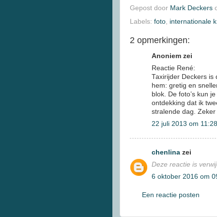
Gepost door
Mark Deckers
Labels:
foto
,
internationale k
2 opmerkingen:
Anoniem zei
Reactie René:
Taxirijder Deckers i
hem: gretig en snell
blok. De foto’s kun j
ontdekking dat ik tw
stralende dag. Zeker
22 juli 2013 om 11:2
chenlina
zei
Deze reactie is verw
6 oktober 2016 om 0
Een reactie posten