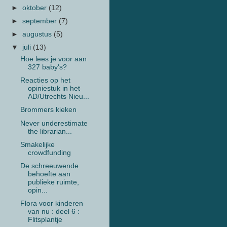
►
oktober
(12)
►
september
(7)
►
augustus
(5)
▼
juli
(13)
Hoe lees je voor aan
327 baby's?
Reacties op het
opiniestuk in het
AD/Utrechts Nieu...
Brommers kieken
Never underestimate
the librarian...
Smakelijke
crowdfunding
De schreeuwende
behoefte aan
publieke ruimte,
opin...
Flora voor kinderen
van nu : deel 6 :
Flitsplantje