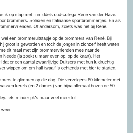
s ik op stap met inmiddels oud-collega René van der Have.
voor brommers. Solexen en Italiaanse sportbrommertjes. En als
 brommervrienden. Of andersom, zoiets was het bij René.
aar wel een brommeruitstapje op de brommers van René. Bij
 hij groot is geworden en toch de jongen in zichzelf heeft weten
 me dit maal met zijn brommervrienden mee naar de
 in Neede (ja zoekt u maar even op, op de kaart). Het
el dat er een aantal zwaarlijvige Duitsers met hun luidruchtig
r wippen om om half twaalf 's ochtends met bier te starten.
mmers te glimmen op die dag. Die vervolgens 80 kilometer met
lwassen kerels (en 2 dames) van bijna allemaal boven de 50.
ley. Iets minder pk's maar veel meer lol.
 weer.