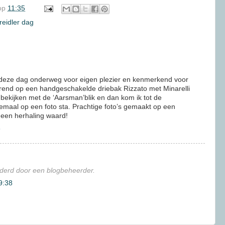
op
11:35
reidler dag
s deze dag onderweg voor eigen plezier en kenmerkend voor
erend op een handgeschakelde driebak Rizzato met Minarelli
e bekijken met de ‘Aarsman’blik en dan kom ik tot de
eemaal op een foto sta. Prachtige foto’s gemaakt op een
 een herhaling waard!
8
ijderd door een blogbeheerder.
9:38