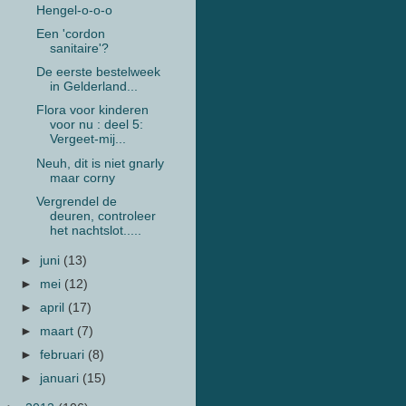
Hengel-o-o-o
Een 'cordon
sanitaire'?
De eerste bestelweek
in Gelderland...
Flora voor kinderen
voor nu : deel 5:
Vergeet-mij...
Neuh, dit is niet gnarly
maar corny
Vergrendel de
deuren, controleer
het nachtslot.....
►
juni
(13)
►
mei
(12)
►
april
(17)
►
maart
(7)
►
februari
(8)
►
januari
(15)