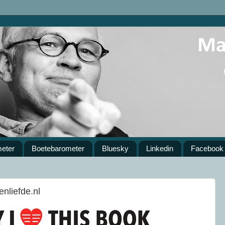
meter
Boetebarometer
Bluesky
Linkedin
Facebook
nliefde.nl