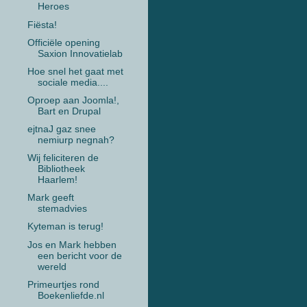
Heroes
Fiësta!
Officiële opening
Saxion Innovatielab
Hoe snel het gaat met
sociale media....
Oproep aan Joomla!,
Bart en Drupal
ejtnaJ gaz snee
nemiurp negnah?
Wij feliciteren de
Bibliotheek
Haarlem!
Mark geeft
stemadvies
Kyteman is terug!
Jos en Mark hebben
een bericht voor de
wereld
Primeurtjes rond
Boekenliefde.nl