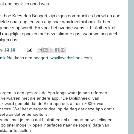
 dat ene boek zo goed was.
n is hoe Kees den Boogert zijn eigen communities bouwt en aan
iefde naar app, en van app naar whyilovethisbook. Ik ben
nde stap wordt. En voor het overige wens ik bibliotheek.nl
l mogelijk koppelen met deze slimme gast waar we nog veel
olgen dus.
op
13:19
nliefde
,
kees den boogert
,
whyilovethisbook.com
,
rgen in een gesprek de App langs waar je aan refereert
te verwarren met die andere app, "De Bibliotheek" van
rek werd gemeld dat de Bieb-app ook al ruim 7000x was
store. Wel het overgrote deel op de dag dat deze App gratis
el aan dat er behoefte is.
emaal met je eens dat bibliotheek.nl dit soort ontwikkelingen
 zo snel mogelijk open interfaces naar de (open) data van
ikbaar te stellen.