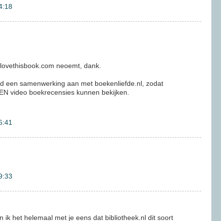
4:18
ilovethisbook.com neoemt, dank.
d een samenwerking aan met boekenliefde.nl, zodat
N video boekrecensies kunnen bekijken.
6:41
9:33
 ik het helemaal met je eens dat bibliotheek.nl dit soort