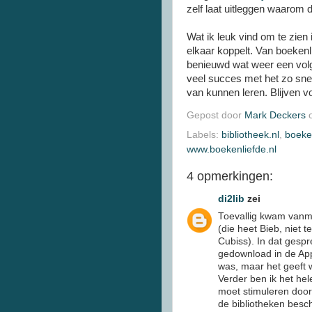
zelf laat uitleggen waarom
Wat ik leuk vind om te zie
elkaar koppelt. Van boekenl
benieuwd wat weer een volge
veel succes met het zo sne
van kunnen leren. Blijven v
Gepost door
Mark Deckers
Labels:
bibliotheek.nl
,
boeke
www.boekenliefde.nl
4 opmerkingen:
di2lib
zei
Toevallig kwam vanmo
(die heet Bieb, niet 
Cubiss). In dat gesp
gedownload in de App
was, maar het geeft w
Verder ben ik het hel
moet stimuleren door
de bibliotheken besch