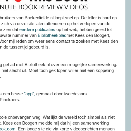
bruikers van Boekenliefde.nl loopt snel op. De teller is hard op
ich via deze site laten attenderen op het verlopen van de
te zien dat
eerdere publicaties
op het web, hebben geleid tot
nieuwste nummer van
Bibliotheekblad
met Kees den Boogert,
 Voor mij reden om weer eens contact te zoeken met Kees den
in de tussentijd gebeurd is.
leg gehad met Bibliotheek.nl over een mogelijke samenwerking.
er niet slecht uit. Moet toch gek lopen wil er niet een koppeling
.
ls een heuse
"app",
gemaakt door tweedejaars
Pinckaers.
oie onbevangen weg. Wat lijkt de wereld toch simpel als niet
 zit. Kees den Boogert meldde mij dat hij een samenwerking
ook.com.
Een jonge site die via korte videoberichten mensen