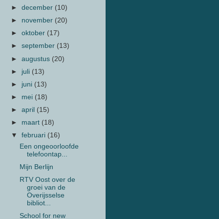
►
december
(10)
►
november
(20)
►
oktober
(17)
►
september
(13)
►
augustus
(20)
►
juli
(13)
►
juni
(13)
►
mei
(18)
►
april
(15)
►
maart
(18)
▼
februari
(16)
Een ongeoorloofde
telefoontap...
Mijn Berlijn
RTV Oost over de
groei van de
Overijsselse
bibliot...
School for new