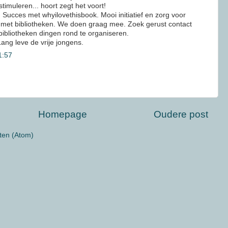
timuleren... hoort zegt het voort!
Succes met whyilovethisbook. Mooi initiatief en zorg voor
met bibliotheken. We doen graag mee. Zoek gerust contact
bliotheken dingen rond te organiseren.
ang leve de vrije jongens.
1:57
Homepage
Oudere post
ten (Atom)