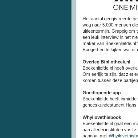
Het aantal gerigistreerde ge
weg naar 5.000 mensen die z
uitleentermijn. Grappig om 
een leuk interview in het 
maker van Boekenliefde.nl
Boogert en te kijken wat er 
Overleg Bibliotheek.nl
Boekenliefde.nl heeft over
Om eerlijk te zijn, dat ziet 
komen tussen deze partijen
Goedlopende app
Boekenliefde heeft inmidde
geneeskundestudent Hans 
Whyilovethisbook
Boekenliefde.nl gaat een mo
aan allerlei instituten vast
aangaat met
Whyilovethisb