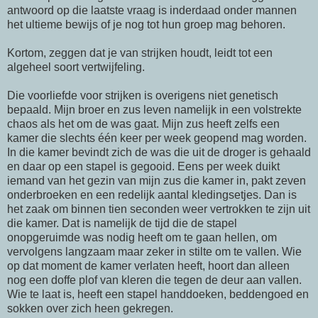
antwoord op die laatste vraag is inderdaad onder mannen
het ultieme bewijs of je nog tot hun groep mag behoren.
Kortom, zeggen dat je van strijken houdt, leidt tot een
algeheel soort vertwijfeling.
Die voorliefde voor strijken is overigens niet genetisch
bepaald. Mijn broer en zus leven namelijk in een volstrekte
chaos als het om de was gaat. Mijn zus heeft zelfs een
kamer die slechts één keer per week geopend mag worden.
In die kamer bevindt zich de was die uit de droger is gehaald
en daar op een stapel is gegooid. Eens per week duikt
iemand van het gezin van mijn zus die kamer in, pakt zeven
onderbroeken en een redelijk aantal kledingsetjes. Dan is
het zaak om binnen tien seconden weer vertrokken te zijn uit
die kamer. Dat is namelijk de tijd die de stapel
onopgeruimde was nodig heeft om te gaan hellen, om
vervolgens langzaam maar zeker in stilte om te vallen. Wie
op dat moment de kamer verlaten heeft, hoort dan alleen
nog een doffe plof van kleren die tegen de deur aan vallen.
Wie te laat is, heeft een stapel handdoeken, beddengoed en
sokken over zich heen gekregen.