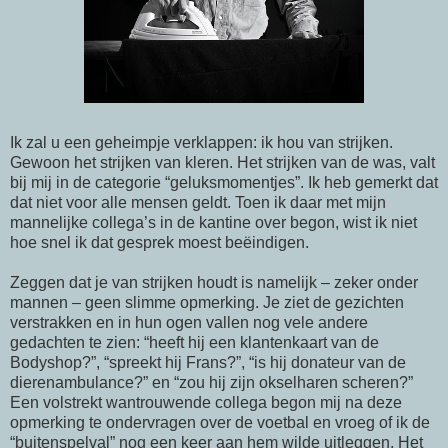
Ik zal u een geheimpje verklappen: ik hou van strijken.
Gewoon het strijken van kleren. Het strijken van de was, valt
bij mij in de categorie “geluksmomentjes”. Ik heb gemerkt dat
dat niet voor alle mensen geldt. Toen ik daar met mijn
mannelijke collega’s in de kantine over begon, wist ik niet
hoe snel ik dat gesprek moest beëindigen.
Zeggen dat je van strijken houdt is namelijk – zeker onder
mannen – geen slimme opmerking. Je ziet de gezichten
verstrakken en in hun ogen vallen nog vele andere
gedachten te zien: “heeft hij een klantenkaart van de
Bodyshop?”, “spreekt hij Frans?”, “is hij donateur van de
dierenambulance?” en “zou hij zijn okselharen scheren?”
Een volstrekt wantrouwende collega begon mij na deze
opmerking te ondervragen over de voetbal en vroeg of ik de
“buitenspelval” nog een keer aan hem wilde uitleggen. Het