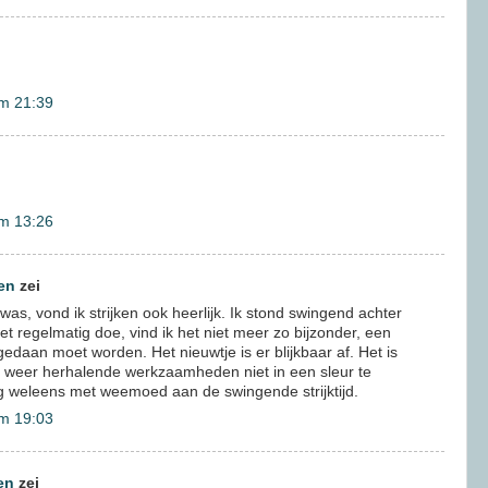
m 21:39
m 13:26
en
zei
as, vond ik strijken ook heerlijk. Ik stond swingend achter
het regelmatig doe, vind ik het niet meer zo bijzonder, een
edaan moet worden. Het nieuwtje is er blijkbaar af. Het is
ds weer herhalende werkzaamheden niet in een sleur te
og weleens met weemoed aan de swingende strijktijd.
m 19:03
en
zei