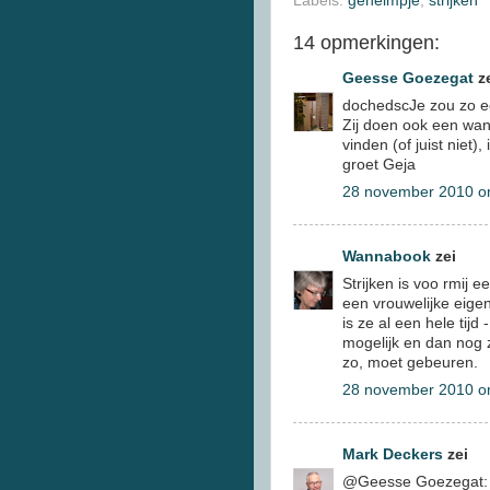
Labels:
geheimpje
,
strijken
14 opmerkingen:
Geesse Goezegat
z
dochedscJe zou zo een
Zij doen ook een wan
vinden (of juist niet
groet Geja
28 november 2010 o
Wannabook
zei
Strijken is voo rmij 
een vrouwelijke eigen
is ze al een hele tijd 
mogelijk en dan nog 
zo, moet gebeuren.
28 november 2010 o
Mark Deckers
zei
@Geesse Goezegat: ti