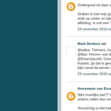
Ondergoed tot daar a
Strijken is niet mijn 
strijk op zolder en ki
afleiding. Is ook een 
29 november 2010 o
Mark Deckers
zei
@adjoa: Tutmans, in
@Bas: Hmmm, wat doe
@Essen2punt0: Overhe
frutsels, tja dat is g
kijkt vanaf de eerste 
29 november 2010 o
Annemarie van Ess
Niks moeilijks aan?! 
anders vallen dan voor
Voorzichtig is niet he