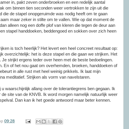
kamer in, pakt zeven onderbroeken en een redelijk aantal
aak om binnen tien seconden weer vertrokken te zijn uit die
ijd die de stapel onopgeruimde was nodig heeft om te gaan
zaam maar zeker in stilte om te vallen. Wie op dat moment de
 dan alleen nog een doffe plof van kleren die tegen de deur aan
ft een stapel handdoeken, beddengoed en sokken over zich heen
ijken is toch heerlijk? Het levert een heel concreet resultaat op:
jk overzichtelijk: het is deze stapel en die gaan we strijken. Het
. Je strijkt ergens teder over heen met de beste bedoelingen.
elen. En of het nou gaat om overhemden, broeken, handdoeken of
beurt in alle rust met heel weinig prikkels. Ik laat mijn
na meditatief. Strijken als vorm van navelstaren.
j u waarschijnlijk allang over de tolerantiegrens ben gegaan. Ik
de site van de KNVB. Ik word morgen namelijk natuurlijk weer
spelval. Dan kan ik het goede antwoord maar beter kennen.
op
09:28