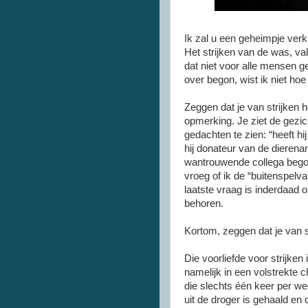
Ik zal u een geheimpje verk
Het strijken van de was, val
dat niet voor alle mensen ge
over begon, wist ik niet ho
Zeggen dat je van strijken
opmerking. Je ziet de gezic
gedachten te zien: “heeft hi
hij donateur van de dierena
wantrouwende collega begon
vroeg of ik de “buitenspelv
laatste vraag is inderdaad 
behoren.
Kortom, zeggen dat je van str
Die voorliefde voor strijken
namelijk in een volstrekte 
die slechts één keer per w
uit de droger is gehaald en