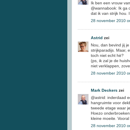
Ik ben een vrouw van
@wannabook: Ik ga de
dat ik van strijk hou
28 november 2010 o
Astrid
zei
Nou, dan bevind jij j
strijkparadijs. Maar,
toch niet echt hè?
(ps, ik zal je de hui
niet verklappen, zovee
28 november 2010 o
Mark Deckers
zei
@astrid: inderdaad ee
hangruimte voor dek
tweede etage waar je
Hoezo onderbroeken ni
kleine moeite. Voora
28 november 2010 o