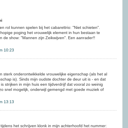
ei
 rol kunnen spelen bij het cabarettrio: "Niet schieten".
hopige poging het vrouwelijk element in hun bestaan te
), in de show: "Mannen zijn Zeikwijven". Een aanrader!!
m 10:23
een sterk onderontwikkelde vrouwelijke eigenschap (als het al
schap is). Sinds mijn oudste dochter de deur uit is - en dat
- is strijken in mijn huis een tijdverdrijf dat vooral zo weinig
zo snel mogelijk, onderwijl gemengd met goede muziek of
m 13:13
jdens het schrijven klonk in mijn achterhoofd het nummer: