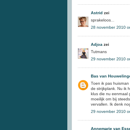
Astrid
zei
sprakeloos...
28 november 2010 o
Adjoa
zei
Tutmans
29 november 2010 o
Bas van Houweling
Toen ik pas huisman w
de strijkplank. Nu ik 
klus die nu eenmaal g
moeilijk om bij stee
vervallen. Ik denk n
29 november 2010 o
Annemarie van Ess