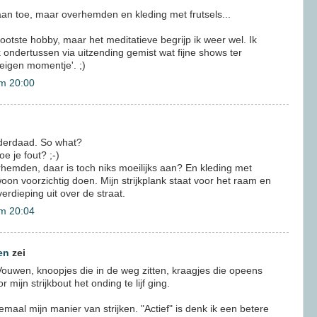
an toe, maar overhemden en kleding met frutsels...
grootste hobby, maar het meditatieve begrijp ik weer wel. Ik
jk ondertussen via uitzending gemist wat fijne shows ter
'eigen momentje'. ;)
m 20:00
derdaad. So what?
 je fout? ;-)
mden, daar is toch niks moeilijks aan? En kleding met
ewoon voorzichtig doen. Mijn strijkplank staat voor het raam en
verdieping uit over de straat.
m 20:04
en
zei
Vouwen, knoopjes die in de weg zitten, kraagjes die opeens
 mijn strijkbout het onding te lijf ging.
lemaal mijn manier van strijken. "Actief" is denk ik een betere