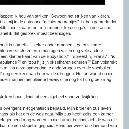
lappen: ik hou van strijken. Gewoon het strijken van kleren.
t bij mij in de categorie “geluksmomentjes”. Ik heb gemerkt dat
ldt. Toen ik daar met mijn mannelijke collega’s in de kantine
e snel ik dat gesprek moest beëindigen.
 houdt is namelijk – zeker onder mannen – geen slimme
hten verstrakken en in hun ogen vallen nog vele andere
j een klantenkaart van de Bodyshop?”, “spreekt hij Frans?”, “is
mbulance?” en “zou hij zijn okselharen scheren?” Een volstrekt
 mij na deze opmerking te ondervragen over de voetbal en
al” nog een keer aan hem wilde uitleggen. Het antwoord op die
onder mannen het ultieme bewijs of je nog tot hun groep mag
ijken houdt, leidt tot een algeheel soort vertwijfeling.
 is overigens niet genetisch bepaald. Mijn broer en zus leven
chaos als het om de was gaat. Mijn zus heeft zelfs een kamer
eek geopend mag worden. In die kamer bevindt zich de was die
 daar op een stapel is gegooid. Eens per week duikt iemand van