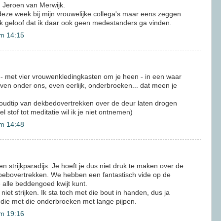
 Jeroen van Merwijk.
ze week bij mijn vrouwelijke collega's maar eens zeggen
. Ik geloof dat ik daar ook geen medestanders ga vinden.
m 14:15
e - met vier vrouwenkledingkasten om je heen - in een waar
 even onder ons, even eerlijk, onderbroeken... dat meen je
shoudtip van dekbedovertrekken over de deur laten drogen
l stof tot meditatie wil ik je niet ontnemen)
m 14:48
n strijkparadijs. Je hoeft je dus niet druk te maken over de
bebovertrekken. We hebben een fantastisch vide op de
 alle beddengoed kwijt kunt.
et strijken. Ik sta toch met die bout in handen, dus ja
l die met die onderbroeken met lange pijpen.
m 19:16