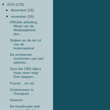
▼
2010
(176)
►
december
(15)
▼
november
(16)
Officiële afsluiting
Week van de
Mediawijsheid
doo...
Strijken en de de rol
van de
buitenspelval
De somberste
momenten van een
optimist...
Gooi die CBS-cijfers
maar weer weg!
Drie stappen, ...
Franck... en vrij
Ondertussen in
Overijssel.....
Gewoon
De headhunter belt