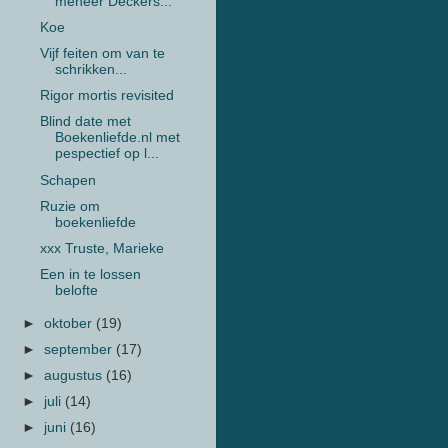
meneer Deckers...
Koe
Vijf feiten om van te
schrikken...
Rigor mortis revisited
Blind date met
Boekenliefde.nl met
pespectief op l...
Schapen
Ruzie om
boekenliefde
xxx Truste, Marieke
Een in te lossen
belofte
►
oktober
(19)
►
september
(17)
►
augustus
(16)
►
juli
(14)
►
juni
(16)