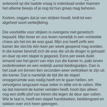
antwoord op die laatste vraag is inderdaad onder mannen
het ultieme bewijs of je nog tot hun groep mag behoren.
Kortom, zeggen dat je van strijken houdt, leidt tot een
algeheel soort vertwijfeling.
Die voorliefde voor strijken is overigens niet genetisch
bepaald. Mijn broer en zus leven namelijk in een volstrekte
chaos als het om de was gaat. Mijn zus heeft zelfs een
kamer die slechts één keer per week geopend mag worden.
In die kamer bevindt zich de was die uit de droger is gehaald
en daar op een stapel is gegooid. Eens per week duikt
iemand van het gezin van mijn zus die kamer in, pakt zeven
onderbroeken en een redelijk aantal kledingsetjes. Dan is
het zaak om binnen tien seconden weer vertrokken te zijn uit
die kamer. Dat is namelijk de tijd die de stapel
onopgeruimde was nodig heeft om te gaan hellen, om
vervolgens langzaam maar zeker in stilte om te vallen. Wie
op dat moment de kamer verlaten heeft, hoort dan alleen
nog een doffe plof van kleren die tegen de deur aan vallen.
Wie te laat is, heeft een stapel handdoeken, beddengoed en
sokken over zich heen gekregen.