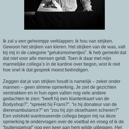
Ik zal u een geheimpje verklappen: ik hou van strijken.
Gewoon het strijken van kleren. Het strijken van de was, valt
bij mij in de categorie “geluksmomentjes”. Ik heb gemerkt dat
dat niet voor alle mensen geldt. Toen ik daar met mijn
mannelijke collega’s in de kantine over begon, wist ik niet
hoe snel ik dat gesprek moest beëindigen.
Zeggen dat je van strijken houdt is namelijk – zeker onder
mannen – geen slimme opmerking. Je ziet de gezichten
verstrakken en in hun ogen vallen nog vele andere
gedachten te zien: “heeft hij een klantenkaart van de
Bodyshop?”, “spreekt hij Frans?”, “is hij donateur van de
dierenambulance?” en “zou hij zijn okselharen scheren?”
Een volstrekt wantrouwende collega begon mij na deze
opmerking te ondervragen over de voetbal en vroeg of ik de
“buitenspelval” nog een keer aan hem wilde uitleggen. Het