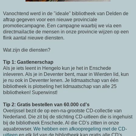
Vanochtend werd in de "ideale" bibliotheek van
Delden
de
aftrap gegeven voor een nieuwe provinciale
promotiecampagne. Een campagne waarbij we via een
directmailactie de mensen in onze provincie wijzen op een
flink aantal nieuwe diensten.
Wat zijn die diensten?
Tip 1: Gastlenerschap
Als je iets leent in Hengelo kun je het in Enschede
inleveren. Als je in Deventer bent, maar in Wierden lid, kun
je nu ook in Deventer lenen. Je lidmaatschap van
één
bibliotheek is plotseling het lidmaatschap van alle 25
bibliotheken! Superwinst!
Tip 2: Gratis bestellen
van 60.000 cd's
Overijssel
bezit de op
een-na-grootste
CD-collectie
van
Nederland. Die zit bij de stichting
CD-uitleen
die is
ingehuist
bij de bibliotheek Enschede. Al die
CD's
zitten in onze
aquabrowser
.
We hebben een afkoopregeling met de
CD-
uitleen
en elk lid van de bibliotheek kan gratis alle
CD's