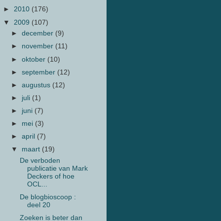
►
2010
(176)
▼
2009
(107)
►
december
(9)
►
november
(11)
►
oktober
(10)
►
september
(12)
►
augustus
(12)
►
juli
(1)
►
juni
(7)
►
mei
(3)
►
april
(7)
▼
maart
(19)
De verboden
publicatie van Mark
Deckers of hoe
OCL...
De blogbioscoop :
deel 20
Zoeken is beter dan