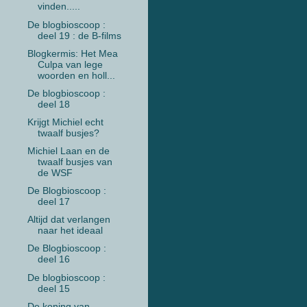
vinden.....
De blogbioscoop :
deel 19 : de B-films
Blogkermis: Het Mea
Culpa van lege
woorden en holl...
De blogbioscoop :
deel 18
Krijgt Michiel echt
twaalf busjes?
Michiel Laan en de
twaalf busjes van
de WSF
De Blogbioscoop :
deel 17
Altijd dat verlangen
naar het ideaal
De Blogbioscoop :
deel 16
De blogbioscoop :
deel 15
De koning van