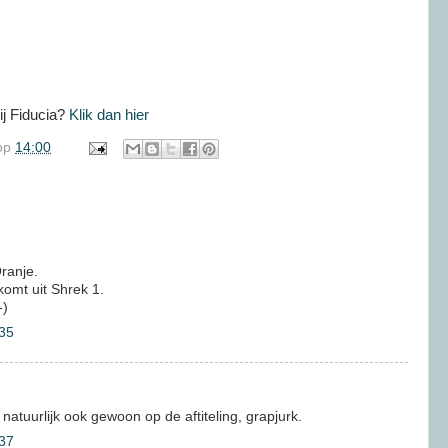
ij
Fiducia
?
Klik dan hier
op
14:00
Oranje.
omt uit Shrek 1.
-)
35
 natuurlijk ook gewoon op de aftiteling, grapjurk.
37