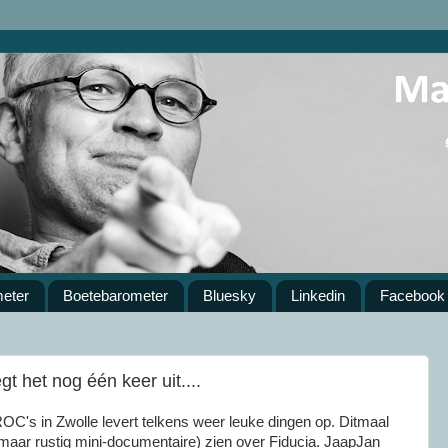
meter
Boetebarometer
Bluesky
Linkedin
Facebook
t het nog één keer uit....
ROC's
in Zwolle levert telkens weer leuke dingen op. Ditmaal
g maar rustig
mini-documentaire
) zien over
Fiducia
. JaapJan