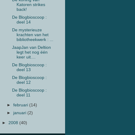
Katoren strikes
back!
De Blogbioscoop :
deel 14
De mysterieuze
krachten van het
bibliotheekwerk : ...
JaapJan van Deltion
legt het nog één
keer uit....
De Blogbioscoop :
deel 13
De Blogbioscoop :
deel 12
De Blogbioscoop :
deel 11
►
februari
(14)
►
januari
(2)
►
2008
(40)