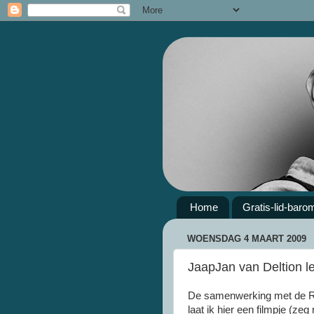
Home
Gratis-lid-baro
WOENSDAG 4 MAART 2009
JaapJan van Deltion leg
De samenwerking met de
laat ik hier een filmpje (ze