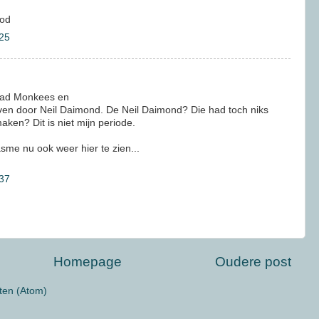
ood
25
daad Monkees en
en door Neil Daimond. De Neil Daimond? Die had toch niks
ken? Dit is niet mijn periode.
sme nu ook weer hier te zien...
37
Homepage
Oudere post
ten (Atom)