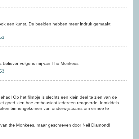
ook een kunst. De beelden hebben meer indruk gemaakt
53
m a Believer volgens mij van The Monkees
53
ehad! Op het filmpje is slechts een klein deel te zien van de
niet goed zien hoe enthousiast iedereen reageerde. Inmiddels
rzoeken binnengekomen van onderwijsteams om ermee te
 is van the Monkees, maar geschreven door Neil Diamond!