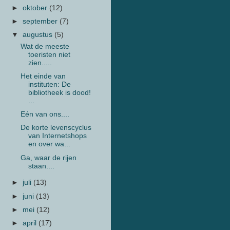
►
oktober
(12)
►
september
(7)
▼
augustus
(5)
Wat de meeste
toeristen niet
zien.....
Het einde van
instituten: De
bibliotheek is dood!
...
Eén van ons....
De korte levenscyclus
van Internetshops
en over wa...
Ga, waar de rijen
staan....
►
juli
(13)
►
juni
(13)
►
mei
(12)
►
april
(17)