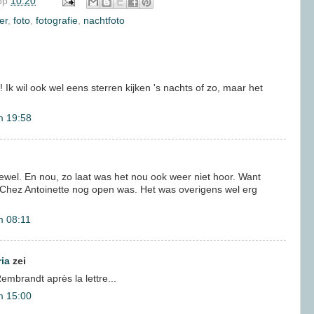
op
10:20
er
,
foto
,
fotografie
,
nachtfoto
! Ik wil ook wel eens sterren kijken 's nachts of zo, maar het
m 19:58
el. En nou, zo laat was het nou ook weer niet hoor. Want
nt Chez Antoinette nog open was. Het was overigens wel erg
m 08:11
ria
zei
Rembrandt après la lettre...
m 15:00