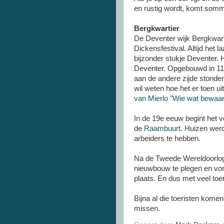
en rustig wordt, komt somm
Bergkwartier
De Deventer wijk Bergkwart
Dickensfestival. Altijd het
bijzonder stukje Deventer. 
Deventer. Opgebouwd in 11e
aan de andere zijde stonde
wil weten hoe het er toen ui
van Mierlo "Wie wat bewaart
In de 19e eeuw begint het ve
de
Raambuurt.
Huizen werd
arbeiders te hebben.
Na de Tweede Wereldoorlog 
nieuwbouw te plegen en von
plaats. En dus met veel toer
Bijna al die toeristen komen
missen.