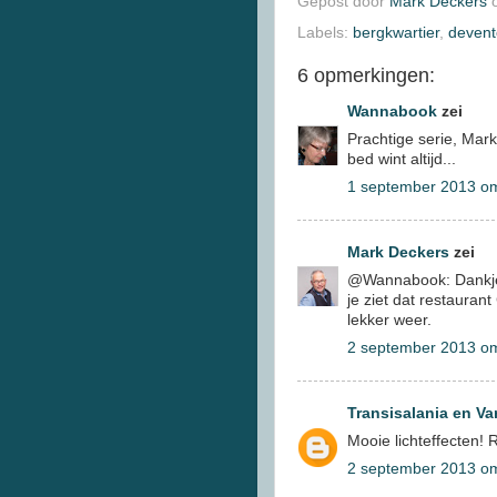
Gepost door
Mark Deckers
Labels:
bergkwartier
,
devent
6 opmerkingen:
Wannabook
zei
Prachtige serie, Mark
bed wint altijd...
1 september 2013 o
Mark Deckers
zei
@Wannabook: Dankjew
je ziet dat restaura
lekker weer.
2 september 2013 o
Transisalania en Va
Mooie lichteffecten! 
2 september 2013 o