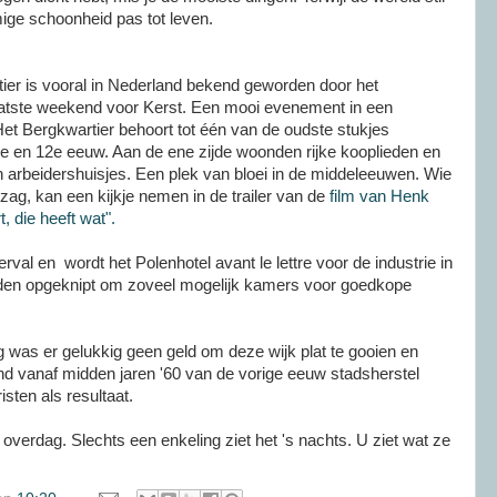
ige schoonheid pas tot leven.
ier is vooral in Nederland bekend geworden door het
 laatste weekend voor Kerst. Een mooi evenement in een
Het Bergkwartier behoort tot één van de oudste stukjes
 en 12e eeuw. Aan de ene zijde woonden rijke kooplieden en
n arbeidershuisjes. Een plek van bloei in de middeleeuwen. Wie
tzag, kan een kijkje nemen in de trailer van de
film van Henk
, die heeft wat".
rval en wordt het Polenhotel avant le lettre voor de industrie in
en opgeknipt om zoveel mogelijk kamers voor goedkope
was er gelukkig geen geld om deze wijk plat te gooien en
d vanaf midden jaren '60 van de vorige eeuw stadsherstel
isten als resultaat.
 overdag. Slechts een enkeling ziet het 's nachts. U ziet wat ze