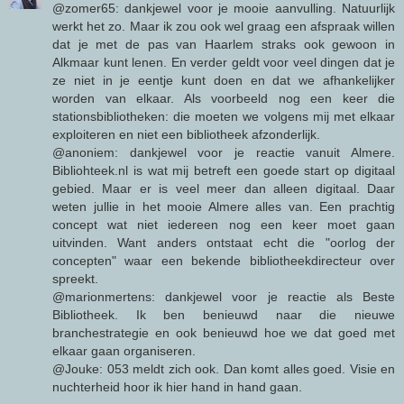
@zomer65: dankjewel voor je mooie aanvulling. Natuurlijk
werkt het zo. Maar ik zou ook wel graag een afspraak willen
dat je met de pas van Haarlem straks ook gewoon in
Alkmaar kunt lenen. En verder geldt voor veel dingen dat je
ze niet in je eentje kunt doen en dat we afhankelijker
worden van elkaar. Als voorbeeld nog een keer die
stationsbibliotheken: die moeten we volgens mij met elkaar
exploiteren en niet een bibliotheek afzonderlijk.
@anoniem: dankjewel voor je reactie vanuit Almere.
Bibliohteek.nl is wat mij betreft een goede start op digitaal
gebied. Maar er is veel meer dan alleen digitaal. Daar
weten jullie in het mooie Almere alles van. Een prachtig
concept wat niet iedereen nog een keer moet gaan
uitvinden. Want anders ontstaat echt die "oorlog der
concepten" waar een bekende bibliotheekdirecteur over
spreekt.
@marionmertens: dankjewel voor je reactie als Beste
Bibliotheek. Ik ben benieuwd naar die nieuwe
branchestrategie en ook benieuwd hoe we dat goed met
elkaar gaan organiseren.
@Jouke: 053 meldt zich ook. Dan komt alles goed. Visie en
nuchterheid hoor ik hier hand in hand gaan.