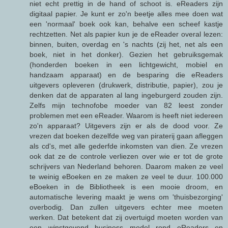
niet echt prettig in de hand of schoot is. eReaders zijn
digitaal papier. Je kunt er zo'n beetje alles mee doen wat
een 'normaal' boek ook kan, behalve een scheef kastje
rechtzetten. Net als papier kun je de eReader overal lezen:
binnen, buiten, overdag en 's nachts (zij het, net als een
boek, niet in het donker). Gezien het gebruiksgemak
(honderden boeken in een lichtgewicht, mobiel en
handzaam apparaat) en de besparing die eReaders
uitgevers opleveren (drukwerk, distributie, papier), zou je
denken dat de apparaten al lang ingeburgerd zouden zijn.
Zelfs mijn technofobe moeder van 82 leest zonder
problemen met een eReader. Waarom is heeft niet iedereen
zo'n apparaat? Uitgevers zijn er als de dood voor. Ze
vrezen dat boeken dezelfde weg van piraterij gaan afleggen
als cd's, met alle gederfde inkomsten van dien. Ze vrezen
ook dat ze de controle verliezen over wie er tot de grote
schrijvers van Nederland behoren. Daarom maken ze veel
te weinig eBoeken en ze maken ze veel te duur. 100.000
eBoeken in de Bibliotheek is een mooie droom, en
automatische levering maakt je wens om 'thuisbezorging'
overbodig. Dan zullen uitgevers echter mee moeten
werken. Dat betekent dat zij overtuigd moeten worden van
een winstgevend business model rond eReaders en