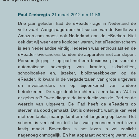
Paul Zeebregts
21 maart 2012 om 11:56
Drie jaar geleden had de eReader-rage in Nederland de
volle vaart. Aangejaagd door het succes van de Kindle van
Amazon.com moest ook Nederland aan de eBoeken. Niet
gek dat wij weer eens koploper waren, het eReader-scherm
is een Nederlandse vindig. Iedereen was enthousiast en de
eReader-leveranciers konden de apparaten niet aanslepen.
Persoonlijk ging ik op pad met een business plan voor de
automatische bezorging van kranten, tijdschriften,
schoolboeken en, jazeker, bibliotheekboeken op de
eReader. Ik kwam in de vergaderzalen van grote uitgevers
en investeerders en op bijeenkomst van andere
betrokkenen. De rage doofde echter als een kaars. Wat is
er gebeurd? Twee dingen: de introductie van de iPad en de
weerzin van uitgevers. De iPad heeft de eReaders op
sterven na dood gemaakt. Dat is onterecht, want je kan veel
met een tablet, maar je kunt er niet langdurig op lezen. Het
scherm is verlicht en trilt dus, wat geconcentreerd lezen
lastig maakt. Bovendien is het lezen in vol zonlicht
nagenoeg onmogelijk. En het apparaat wordt erg warm, wat