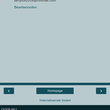
larryfox2016@hotmail.com
Beantwoorden
‹
›
Homepage
Internetversie tonen
OVER MIJ