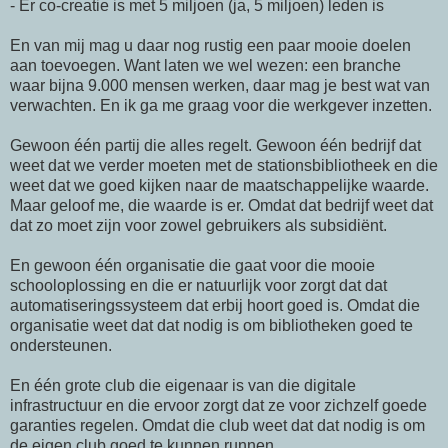
- Er co-creatie is met 5 miljoen (ja, 5 miljoen) leden is
En van mij mag u daar nog rustig een paar mooie doelen
aan toevoegen. Want laten we wel wezen: een branche
waar bijna 9.000 mensen werken, daar mag je best wat van
verwachten. En ik ga me graag voor die werkgever inzetten.
Gewoon één partij die alles regelt. Gewoon één bedrijf dat
weet dat we verder moeten met de stationsbibliotheek en die
weet dat we goed kijken naar de maatschappelijke waarde.
Maar geloof me, die waarde is er. Omdat dat bedrijf weet dat
dat zo moet zijn voor zowel gebruikers als subsidiënt.
En gewoon één organisatie die gaat voor die mooie
schooloplossing en die er natuurlijk voor zorgt dat dat
automatiseringssysteem dat erbij hoort goed is. Omdat die
organisatie weet dat dat nodig is om bibliotheken goed te
ondersteunen.
En één grote club die eigenaar is van die digitale
infrastructuur en die ervoor zorgt dat ze voor zichzelf goede
garanties regelen. Omdat die club weet dat dat nodig is om
de eigen club goed te kunnen runnen.