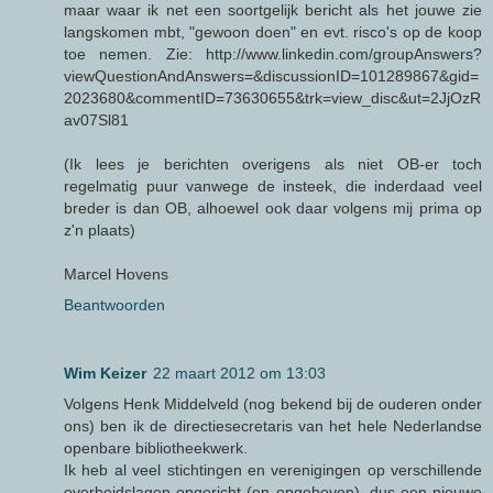
maar waar ik net een soortgelijk bericht als het jouwe zie
langskomen mbt, "gewoon doen" en evt. risco's op de koop
toe nemen. Zie: http://www.linkedin.com/groupAnswers?
viewQuestionAndAnswers=&discussionID=101289867&gid=
2023680&commentID=73630655&trk=view_disc&ut=2JjOzR
av07Sl81
(Ik lees je berichten overigens als niet OB-er toch
regelmatig puur vanwege de insteek, die inderdaad veel
breder is dan OB, alhoewel ook daar volgens mij prima op
z'n plaats)
Marcel Hovens
Beantwoorden
Wim Keizer
22 maart 2012 om 13:03
Volgens Henk Middelveld (nog bekend bij de ouderen onder
ons) ben ik de directiesecretaris van het hele Nederlandse
openbare bibliotheekwerk.
Ik heb al veel stichtingen en verenigingen op verschillende
overheidslagen opgericht (en opgeheven), dus een nieuwe