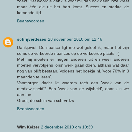
zoekt. Het woordje dank is voor mij dan ook geen loze kreet
maar één die uit het hart komt. Succes en sterkte de
komende tijd.
Beantwoorden
schrijverdezes
28 november 2010 om 12:46
Dankjewel. De nuance ligt me wel geloof ik, maar het zijn
soms de verkeerde nuances op de verkeerde plaats ;-)
Met mij moeten er negen anderen uit en weer anderen
moeten vervolgens 'ons' werk gaan doen, althans wat daar
nog van blijft bestaan. Volgens het boekje nl. 'voor 70% in 3
maanden te leren'.
Vanmorgen dacht ik: waarom toch een 'week van de
mediawijsheid'? Een 'week van de wíjsheid', daar zijn we
aan toe.
Groet, de schim van schrvrdzs
Beantwoorden
Wim Keizer
2 december 2010 om 10:39