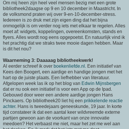
Om mij heen zijn heel veel mensen bezig met een grote
bibliotheek2daagse op 9 en 10 december in Maastricht. In
de volksmond praten wij over 9-en-10-december-stress.
Iedereen is zo druk met zijn eigen ding dat het bijna
onmogelijk is om verder nog iets met elkaar te regelen. Alles
moet af: widgets, koppelingen, overeenkomsten, stands en
flyers. Alles wordt nog eens opgepoetst. En natuurlijk vind ik
het prachtig dat we straks twee mooie dagen hebben. Maar
is dit het nou?
Waarneming 3: Daaaaag bibliotheekwerk!
Al eerder schreef ik over
boekenliefde.nl.
Een initiatief van
Kees den Boogert, een aardige en handige jongen met het
hart op de juiste plaats. Een liefhebber van literatuur.
Afgelopen week las ik op het blog van
Edwin Mijnsbergen
dat er nu ook een initiatief is voor een App op de Ipad.
Gebouwd door weer een andere aardige jongen Hans
Pinckaers. Op bibliotheek20 liet hij een
prikkelende reactie
achter
. Hans is tweedejaars geneeskunde, 19 jaar. In korte
tijd constateer ik dat een aantal keer wildvreemde externe
partijen gewoon aan de voorkant van onze innovatie
meedoen? Het verbaast me niet, maar het zet me wel aan