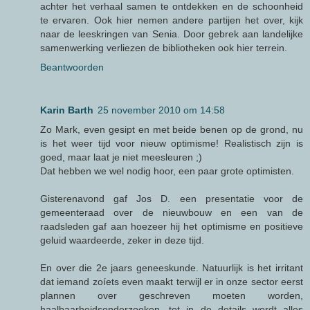
achter het verhaal samen te ontdekken en de schoonheid
te ervaren. Ook hier nemen andere partijen het over, kijk
naar de leeskringen van Senia. Door gebrek aan landelijke
samenwerking verliezen de bibliotheken ook hier terrein.
Beantwoorden
Karin Barth
25 november 2010 om 14:58
Zo Mark, even gesipt en met beide benen op de grond, nu
is het weer tijd voor nieuw optimisme! Realistisch zijn is
goed, maar laat je niet meesleuren ;)
Dat hebben we wel nodig hoor, een paar grote optimisten.
Gisterenavond gaf Jos D. een presentatie voor de
gemeenteraad over de nieuwbouw en een van de
raadsleden gaf aan hoezeer hij het optimisme en positieve
geluid waardeerde, zeker in deze tijd.
En over die 2e jaars geneeskunde. Natuurlijk is het irritant
dat iemand zoíets even maakt terwijl er in onze sector eerst
plannen over geschreven moeten worden,
haalbaarheidsonderzoeken, tot in de details wordt alles