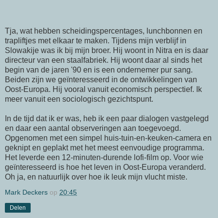
Tja, wat hebben
scheidingspercentages
, lunchbonnen en
trapliftjes met elkaar te maken. Tijdens mijn verblijf in
Slowakije
was ik bij mijn broer. Hij woont in
Nitra
en is daar
directeur van een staalfabriek. Hij woont daar al sinds het
begin van de jaren '90 en is een ondernemer
pur
sang
.
Beiden zijn we geïnteresseerd in de ontwikkelingen van
Oost-Europa
. Hij vooral vanuit economisch perspectief. Ik
meer vanuit een
sociologisch
gezichtspunt.
In de tijd dat ik er was, heb ik een paar dialogen vastgelegd
en daar een aantal
observeringen
aan toegevoegd.
Opgenomen met een simpel
huis-tuin-en-keuken-camera
en
geknipt en geplakt met het meest
eenvoudige
programma.
Het leverde een 12-
minuten-durende
lofi-film
op. Voor wie
geïnteresseerd is hoe het leven in
Oost-Europa
veranderd.
Oh ja, en natuurlijk over hoe ik leuk mijn vlucht miste.
Mark Deckers
op
20:45
Delen