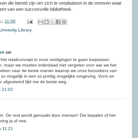
en die bereid zijn om zich te verplaatsen in de mensen waar
ern van een succesvolle bibliotheek.
op
11:00
Univesity Library
en
zei
 het retailconcept in onze vestigingen te gaan toepassen.
er, maar we moeten inderdaad niet vergeten voor wie we het
oeken naar de beste manier waarop we onze bezoekers van
 zo mogelijk in een zo prettig mogelijke omgeving. Vorm en
r afgestemd lijkt me de beste weg.
 21:02
rm. De rest wordt gemaakt door mensen! Die bepalen of het
ving ja of nee.
 11:21