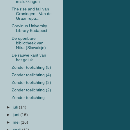
mislukkingen
The rise and fall van
Groningen : Van de
Graanrepu...
Corvinus University
Library Budapest
De openbare
bibliotheek van
Nitra (Slowakije)
De rauwe kant van
het geluk
Zonder toelichting (5)
Zonder toelichting (4)
Zonder toelichting (3)
Zonder toelichting (2)
Zonder toelichting
►
juli
(14)
►
juni
(16)
►
mei
(16)