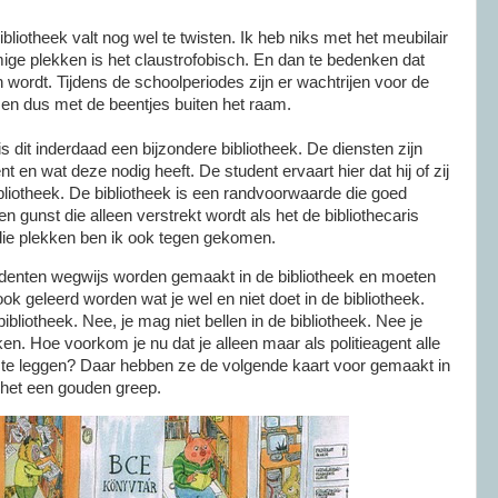
bliotheek valt nog wel te twisten. Ik heb niks met het meubilair
ige plekken is het claustrofobisch. En dan te bedenken dat
n wordt. Tijdens de schoolperiodes zijn er wachtrijen voor de
n dus met de beentjes buiten het raam.
 dit inderdaad een bijzondere bibliotheek. De diensten zijn
 en wat deze nodig heeft. De student ervaart hier dat hij of zij
bliotheek. De bibliotheek is een randvoorwaarde die goed
en gunst die alleen verstrekt wordt als het de bibliothecaris
die plekken ben ik ook tegen gekomen.
tudenten wegwijs worden gemaakt in de bibliotheek en moeten
k geleerd worden wat je wel en niet doet in de bibliotheek.
bibliotheek. Nee, je mag niet bellen in de bibliotheek. Nee je
en. Hoe voorkom je nu dat je alleen maar als politieagent alle
t te leggen? Daar hebben ze de volgende kaart voor gemaakt in
d het een gouden greep.