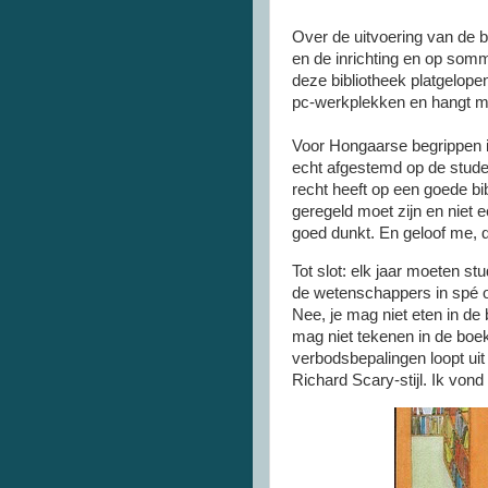
Over de uitvoering van de bi
en de inrichting en op somm
deze bibliotheek platgelope
pc-werkplekken
en hangt me
Voor Hongaarse begrippen is
echt afgestemd op de student
recht heeft op een goede bi
geregeld moet zijn en niet e
goed dunkt. En geloof me, 
Tot slot: elk jaar moeten s
de wetenschappers in spé oo
Nee, je mag niet eten in de 
mag niet tekenen in de boek
verbodsbepalingen loopt ui
Richard Scary-stijl. Ik von