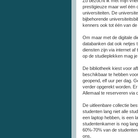
Zo bezocht ik met mijn vri
prestigieuze maar wel
één
d
universiteiten. De universi
bijbehorende universiteitsbi
kenners ook tot
één
van de 
Om maar met de digitale die
databanken dat ook netjes 
diensten zijn via
internet
af 
op de studieplekken mag je
De bibliotheek kiest voor af
beschikbaar te hebben voor d
geopend, elf uur per dag.
verder opgerekt worden. Er
Allemaal te reserveren via 
De uitleenbare collectie be
studenten lang niet alle st
een laptop hebben, is een 
studentenkamer is nog lang n
60%-70% van de studenten
ons.