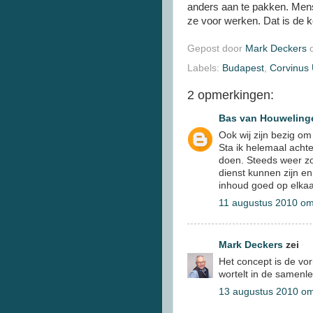
anders aan te pakken. Mens
ze voor werken. Dat is de k
Gepost door
Mark Deckers
Labels:
Budapest
,
Corvinus 
2 opmerkingen:
Bas van Houweling
Ook wij zijn bezig om
Sta ik helemaal acht
doen. Steeds weer z
dienst kunnen zijn en
inhoud goed op elkaa
11 augustus 2010 om
Mark Deckers
zei
Het concept is de vo
wortelt in de samenle
13 augustus 2010 om