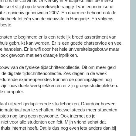
end ook de
Corvinus
University
in
Budapest
. Niet de meest
ie snel stijgt op de
wereldwijde
ranglijst van economische
teit is opnieuw gebouwd in 2007. En daarmee behoort ook de
bliotheek tot
één
van de nieuwste in
Hongarije
. En volgens
beste.
nsten te beginnen: er is een redelijk breed assortiment van
thuis gebruikt kan worden. Er is een goede
chatservice
en veel
te handelen. Er is
wifi
door het hele universiteitsgebouw maar
 ook gewoon met een draadje inprikken.
bouw van de fysieke tijdschriftencollectie. Dit om meer geld
e digitale tijdschriftencollectie. Zes dagen in de week
 Gedurende examenperiodes kunnen de
openingstijden
nog
 zijn
individuele
werkplekken en er zijn
groepsstudieplekken
.
de computer.
staat uit veel gedupliceerde studieboeken. Daardoor hoeven
udiemateriaal aan te schaffen. Hoewel steeds meer studenten
laptop nog lang geen gewoonte. Ook
internet
op je
iet voor alle studenten een feit. Mijn vriend schat dat
 thuis
internet
heeft. Dat is dus nog even iets anders dan bij