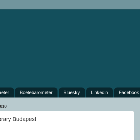
meter
Boetebarometer
Bluesky
Linkedin
Facebook
010
ibrary Budapest