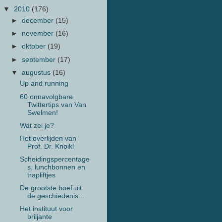
▼
2010
(176)
►
december
(15)
►
november
(16)
►
oktober
(19)
►
september
(17)
▼
augustus
(16)
Up and running
60 onnavolgbare
Twittertips van Van
Swelmen!
Wat zei je?
Het overlijden van
Prof. Dr. Knoikl
Scheidingspercentage
s, lunchbonnen en
trapliftjes
De grootste boef uit
de geschiedenis...
Het instituut voor
briljante