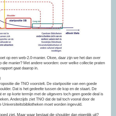
oet op een web-2.0-manier. Okee, daar zijn we het dan over
 die manier? Met andere woorden: over welke collectie praten
apport gaat daarop in.
l
propositie die TNO voorstelt. De startpositie van een goede
houlder. Dat is het gedeelte tussen de kop en de staart. De
t er op korte termijn met de uitgevers toch geen goede deal is
ken. Anderzijds ziet TNO dat de tail toch vooral door de
de Universiteitsbibliotheken moet worden ingevuld.
goed ziet. Maar waar bestaat die shoulder dan eigenlijk uit?