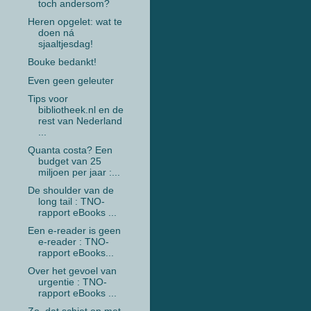
toch andersom?
Heren opgelet: wat te
doen ná
sjaaltjesdag!
Bouke bedankt!
Even geen geleuter
Tips voor
bibliotheek.nl en de
rest van Nederland
...
Quanta costa? Een
budget van 25
miljoen per jaar :...
De shoulder van de
long tail : TNO-
rapport eBooks ...
Een e-reader is geen
e-reader : TNO-
rapport eBooks...
Over het gevoel van
urgentie : TNO-
rapport eBooks ...