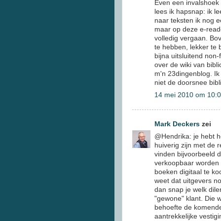
Even een invalshoek ho
lees ik hapsnap: ik l
naar teksten ik nog e
maar op deze e-reader
volledig vergaan. Bov
te hebben, lekker te
bijna uitsluitend non-f
over de wiki van bibl
m'n 23dingenblog. Ik 
niet de doorsnee bibl
14 mei 2010 om 10:
Mark Deckers
zei
@Hendrika: je hebt he
huiverig zijn met de
vinden bijvoorbeeld d
verkoopbaar worden g
boeken digitaal te ko
weet dat uitgevers no
dan snap je welk dil
"gewone" klant. Die 
behoefte de komende 
aantrekkelijke vestig