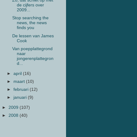
Zo, dat schiet op met
de cijfers over
2009...
Stop searching the
news, the news
finds you
De lessen van James
Cook
Van poepplattegrond
naar
jongerenplattegron
d...
►
april
(16)
►
maart
(10)
►
februari
(12)
►
januari
(9)
►
2009
(107)
►
2008
(40)