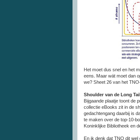
Het moet dus snel en het m
eens. Maar wát moet dan op
we? Sheet 26 van het TNO-r
Shoulder van de Long Tai
Bijgaande plaatje toont de 
collectie eBooks zit in de s
gedachtengang daarbij is da
te maken over de top-10-boe
Koninklijke Bibliotheek en 
En ik denk dat TNO dit wel 