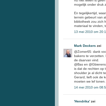
nu niet willen is gee
mogelijk onder druk ze
En tegelijkertijd, wa
terrein gebeurt van al
bibliotheek zou zich 
materiaal te vinden, t
13 mei 2010 om 20:
Mark Deckers
zei
@Zomer65: dank voor 
bakens te verzetten.
de daarvan vind.
@Bas en @Gbierens: 
is dat de rechten op t
shoulder je al dicht
Gerard, lieft ook de 
moeten we lef tonen.
14 mei 2010 om 08:
'Hendrika'
zei