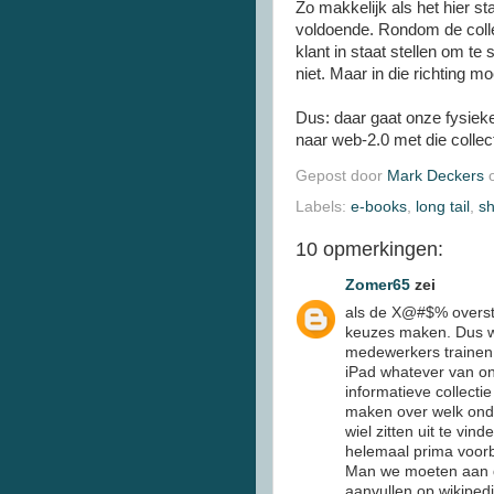
Zo makkelijk als het hier sta
voldoende. Rondom de collec
klant in staat stellen om te
niet. Maar in die richting 
Dus: daar gaat onze fysieke
naar web-2.0 met die colle
Gepost door
Mark Deckers
Labels:
e-books
,
long tail
,
sh
10 opmerkingen:
Zomer65
zei
als de X@#$% oversta
keuzes maken. Dus w
medewerkers trainen 
iPad whatever van on
informatieve collecti
maken over welk onde
wiel zitten uit te vi
helemaal prima voorb
Man we moeten aan de
aanvullen op wikiped