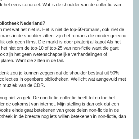
k het eens concreet. Wat is de shoulder van de collectie van
ibliotheek Nederland?
met wat het niet is. Het is niet de top-50-romans, ook niet de
omans in de shoulder zitten, zijn het romans die minder geleend
jk ook geen films. Die markt is door piraterij al kapot Als het
 het niet om de top-10 of top-25 van non-fictie want die gaat
ok zijn het geen wetenschappelijke verhandelingen of
en. Want die zitten in de tail.
adenk zou je kunnen zeggen dat de shoulder bestaat uit 90%
-collecties in openbare bibliotheken. Wellicht wat aangevuld met
en muziek van de CDR.
 nog niet zo gek. De non-fictie-collectie heeft tot nu toe het
er de opkomst van internet. Mijn stelling is dan ook dat een
Books einde gaat betekenen van grote delen non-ficitie in de
iotheek in de breedte nog iets willen betekenen in non-fictie, dan