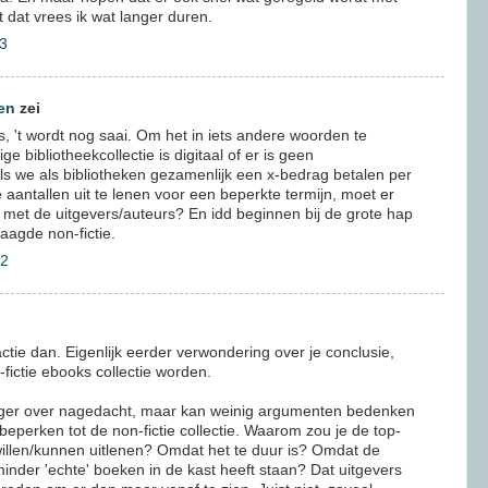
t dat vrees ik wat langer duren.
3
en
zei
, 't wordt nog saai. Om het in iets andere woorden te
 bibliotheekcollectie is digitaal of er is geen
 Als we als bibliotheken gezamenlijk een x-bedrag betalen per
e aantallen uit te lenen voor een beperkte termijn, moet er
n met de uitgevers/auteurs? En idd beginnen bij de grote hap
raagde non-fictie.
42
ctie dan. Eigenlijk eerder verwondering over je conclusie,
fictie ebooks collectie worden.
anger over nagedacht, maar kan weinig argumenten bedenken
beperken tot de non-fictie collectie. Waarom zou je de top-
illen/kunnen uitlenen? Omdat het te duur is? Omdat de
inder 'echte' boeken in de kast heeft staan? Dat uitgevers