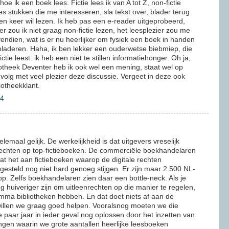
e ik een boek lees. Fictie lees ik van A tot Z, non-fictie
ees stukken die me interesseren, sla tekst over, blader terug
en keer wil lezen. Ik heb pas een e-reader uitgeprobeerd,
 zou ik niet graag non-fictie lezen, het leesplezier zou me
endien, wat is er nu heerlijker om fysiek een boek in handen
 bladeren. Haha, ik ben lekker een ouderwetse biebmiep, die
ictie leest: ik heb een niet te stillen informatiehonger. Oh ja,
iotheek Deventer heb ik ook wel een mening, staat wel op
volg met veel plezier deze discussie. Vergeet in deze ook
iotheekklant.
04
lemaal gelijk. De werkelijkheid is dat uitgevers vreselijk
 rechten op top-fictieboeken. De commerciële boekhandelaren
at het aan fictieboeken waarop de digitale rechten
esteld nog niet hard genoeg stijgen. Er zijn maar 2.500 NL-
op. Zelfs boekhandelaren zien daar een bottle-neck. Als je
g huiveriger zijn om uitleenrechten op die manier te regelen,
emma bibliotheken hebben. En dat doet niets af aan de
willen we graag goed helpen. Vooralsnog moeten we die
paar jaar in ieder geval nog oplossen door het inzetten van
ingen waarin we grote aantallen heerlijke leesboeken