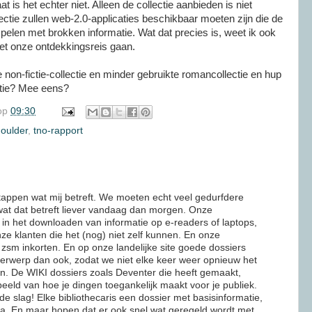
at is het echter niet. Alleen de collectie aanbieden is niet
tie zullen web-2.0-applicaties beschikbaar moeten zijn die de
 spelen met brokken informatie. Wat dat precies is, weet ik ook
moet onze ontdekkingsreis gaan.
 non-fictie-collectie en minder gebruikte romancollectie en hup
ctie? Mee eens?
op
09:30
oulder
,
tno-rapport
ppen wat mij betreft. We moeten echt veel gedurfdere
at dat betreft liever vandaag dan morgen. Onze
in het downloaden van informatie op e-readers of laptops,
ze klanten die het (nog) niet zelf kunnen. En onze
e zsm inkorten. En op onze landelijke site goede dossiers
rwerp dan ook, zodat we niet elke keer weer opnieuw het
nden. De WIKI dossiers zoals Deventer die heeft gemaakt,
eeld van hoe je dingen toegankelijk maakt voor je publiek.
 slag! Elke bibliothecaris een dossier met basisinformatie,
ia. En maar hopen dat er ook snel wat geregeld wordt met