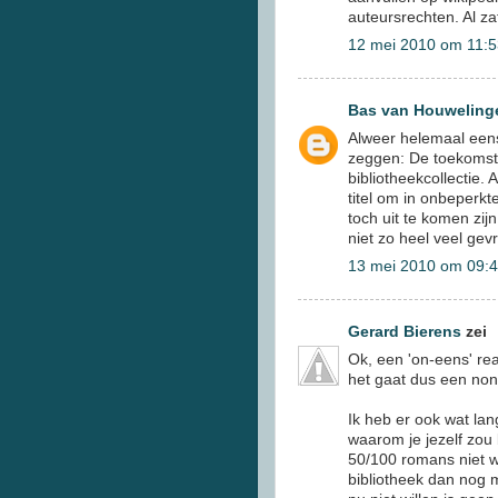
auteursrechten. Al za
12 mei 2010 om 11:5
Bas van Houweling
Alweer helemaal eens
zeggen: De toekomstige
bibliotheekcollectie.
titel om in onbeperkt
toch uit te komen zij
niet zo heel veel gev
13 mei 2010 om 09:
Gerard Bierens
zei
Ok, een 'on-eens' rea
het gaat dus een non-
Ik heb er ook wat l
waarom je jezelf zou 
50/100 romans niet w
bibliotheek dan nog m