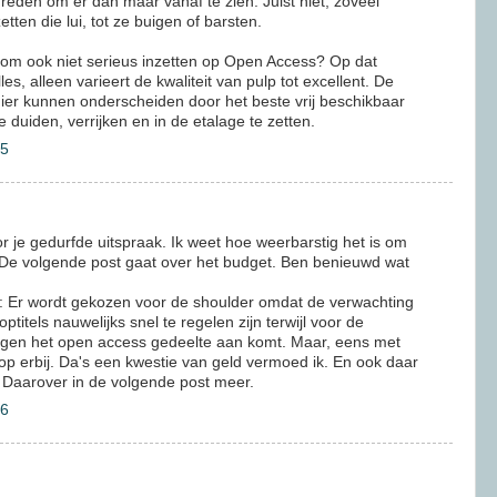
n reden om er dan maar vanaf te zien. Juist niet, zoveel
tten die lui, tot ze buigen of barsten.
arom ook niet serieus inzetten op Open Access? Op dat
les, alleen varieert de kwaliteit van pulp tot excellent. De
hier kunnen onderscheiden door het beste vrij beschikbaar
e duiden, verrijken en in de etalage te zetten.
15
je gedurfde uitspraak. Ik weet hoe weerbarstig het is om
 De volgende post gaat over het budget. Ben benieuwd wat
Er wordt gekozen voor de shoulder omdat de verwachting
optitels nauwelijks snel te regelen zijn terwijl voor de
 tegen het open access gedeelte aan komt. Maar, eens met
kop erbij. Da's een kwestie van geld vermoed ik. En ook daar
 Daarover in de volgende post meer.
56