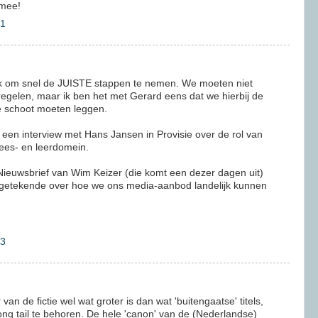
 mee!
41
ak om snel de JUISTE stappen te nemen. We moeten niet
n regelen, maar ik ben het met Gerard eens dat we hierbij de
 de schoot moeten leggen.
 een interview met Hans Jansen in Provisie over de rol van
 lees- en leerdomein.
Nieuwsbrief van Wim Keizer (die komt een dezer dagen uit)
rgetekende over hoe we ons media-aanbod landelijk kunnen
03
an de fictie wel wat groter is dan wat 'buitengaatse' titels,
long tail te behoren. De hele 'canon' van de (Nederlandse)