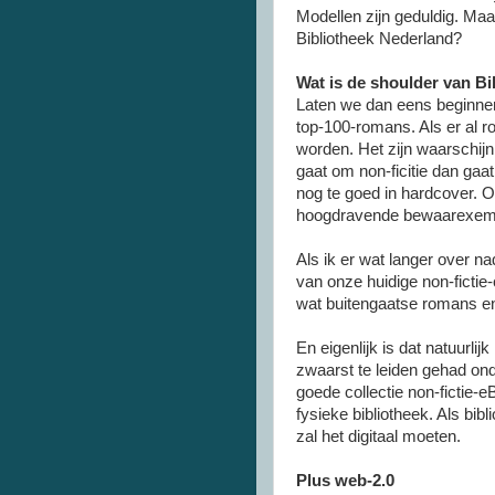
Modellen zijn geduldig. Maa
Bibliotheek Nederland?
Wat is de shoulder van B
Laten we dan eens beginnen 
top-100-romans. Als er al r
worden. Het zijn waarschijnli
gaat om non-ficitie dan gaat
nog te goed in hardcover. O
hoogdravende bewaarexemplar
Als ik er wat langer over n
van onze huidige non-fictie
wat buitengaatse romans 
En eigenlijk is dat natuurlijk
zwaarst te leiden gehad ond
goede collectie non-fictie-e
fysieke bibliotheek. Als bibl
zal het digitaal moeten.
Plus web-2.0