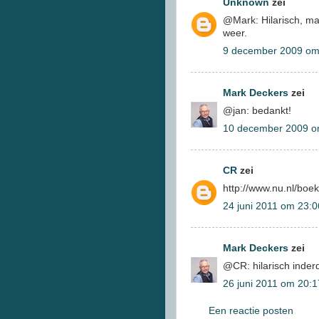
Unknown
zei
@Mark: Hilarisch, ma
weer.
9 december 2009 om
Mark Deckers
zei
@jan: bedankt!
10 december 2009 o
CR
zei
http://www.nu.nl/boek
24 juni 2011 om 23:0
Mark Deckers
zei
@CR: hilarisch inder
26 juni 2011 om 20:1
Een reactie posten