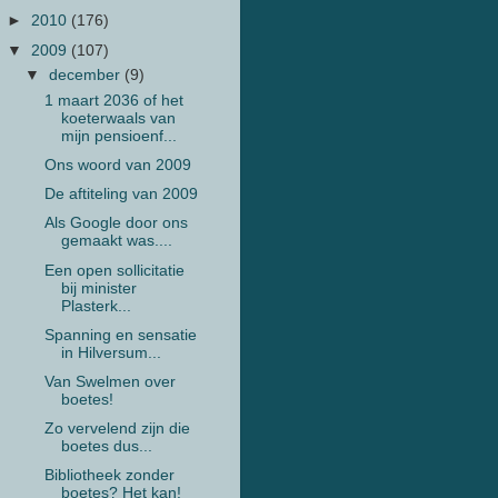
►
2010
(176)
▼
2009
(107)
▼
december
(9)
1 maart 2036 of het
koeterwaals van
mijn pensioenf...
Ons woord van 2009
De aftiteling van 2009
Als Google door ons
gemaakt was....
Een open sollicitatie
bij minister
Plasterk...
Spanning en sensatie
in Hilversum...
Van Swelmen over
boetes!
Zo vervelend zijn die
boetes dus...
Bibliotheek zonder
boetes? Het kan!