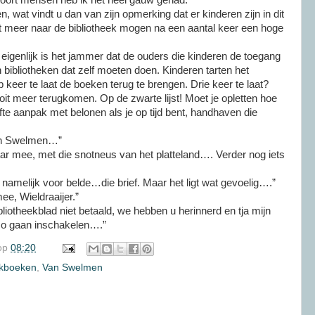
t soort mensen heb ik het heel gauw gehad.”
wat vindt u dan van zijn opmerking dat er kinderen zijn in dit
et meer naar de bibliotheek mogen na een aantal keer een hoge
n eigenlijk is het jammer dat de ouders die kinderen de toegang
 bibliotheken dat zelf moeten doen. Kinderen tarten het
 keer te laat de boeken terug te brengen. Drie keer te laat?
ooit meer terugkomen. Op de zwarte lijst! Moet je opletten hoe
ofte aanpak met belonen als je op tijd bent, handhaven die
an Swelmen…”
aar mee, met die snotneus van het platteland…. Verder nog iets
ik namelijk voor belde…die brief. Maar het ligt wat gevoelig….”
e, Wieldraaijer.”
liotheekblad niet betaald, we hebben u herinnerd en tja mijn
so gaan inschakelen….”
op
08:20
ekboeken
,
Van Swelmen