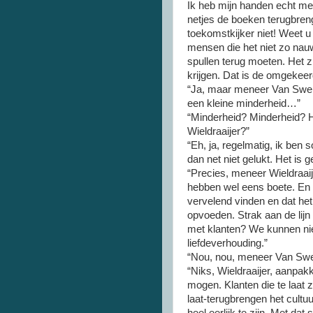
Ik heb mijn handen echt me
netjes de boeken terugbren
toekomstkijker niet! Weet u
mensen die het niet zo nau
spullen terug moeten. Het 
krijgen. Dat is de omgekeer
“Ja, maar meneer Van Swelme
een kleine minderheid…”
“Minderheid? Minderheid? H
Wieldraaijer?”
“Eh, ja, regelmatig, ik ben
dan net niet gelukt. Het is
“Precies, meneer Wieldraaij
hebben wel eens boete. En a
vervelend vinden en dat he
opvoeden. Strak aan de lijn
met klanten? We kunnen nie
liefdeverhouding.”
“Nou, nou, meneer Van S
“Niks, Wieldraaijer, aanpakk
mogen. Klanten die te laat z
laat-terugbrengen het cultu