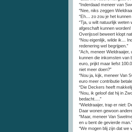
“Inderdaad meneer van Sw
“Nee, niks zeggen Wieldraai
“Eh… zo zou je het kunne
“Tja, u wilt natuurlijk weten
afgeschaft kunnen worden! N
Overijssel beweert klopt nat
“Nou eigenlijk, wilde ik… In
redenering wel begrijpen.”
“Ach, meneer Wieldraaijer, u
kunnen die inkomsten van bo
euro, prijkt maar liefst 100
niet meer doen?”
“Nou ja, kijk, meneer Van 
euro meer contributie betal
“Die Deckers heeft makkelijk
“Nou, ik geloof dat hij in
bedacht….”
“Wieldraaijer, trap er niet: 
Daar wonen gewoon ander
“Maar, meneer Van Swelmen,
en u bent de gevierde man.
“We mogen blij zijn dat we 