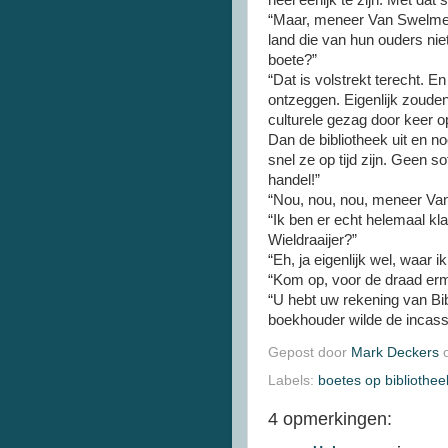
heel eerlijk te zijn. Met da
“Maar, meneer Van Swelmen, 
land die van hun ouders ni
boete?”
“Dat is volstrekt terecht. E
ontzeggen. Eigenlijk zouden
culturele gezag door keer op
Dan de bibliotheek uit en n
snel ze op tijd zijn. Geen s
handel!”
“Nou, nou, nou, meneer V
“Ik ben er echt helemaal kl
Wieldraaijer?”
“Eh, ja eigenlijk wel, waar 
“Kom op, voor de draad erme
“U hebt uw rekening van Bib
boekhouder wilde de incas
Gepost door
Mark Deckers
Labels:
boetes op bibliothe
4 opmerkingen: