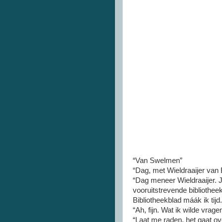
“Van Swelmen”
“Dag, met Wieldraaijer van 
“Dag meneer Wieldraaijer. J
vooruitstrevende bibliotheek
Bibliotheekblad máák ik tijd.
“Ah, fijn. Wat ik wilde vr
“Laat me raden, het gaat ov