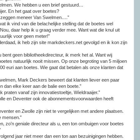
elmen. We hebben u een brief gestuurd…
jer. En het gaat over boetes?
n zeggen meneer Van Swelmen….”
 wat ik vind van die belachelijke stelling dat de boetes wel
ou, daar help ik u graag verder mee. Want wat die knul uit
uurlijk voor geen meter!”
derdaad, ik heb zijn site markdeckers.net gevolgd en ik kon zijn
 bent geen bibliotheekdirecteur, ik merk het al. Want wij
etes natuurlijk nooit missen. Op onze begroting van 5 miljoen
.000 euri aan boetes. Wie gaat dat betalen als onze klanten dat
Swelmen, Mark Deckers beweert dat klanten liever een paar
en dan elke keer aan de balie een boete.”
 praten vanaf zijn innovatiestoeltje, Wieldraaijer.”
 Zwolle en Deventer ook de abonnementsvoorwaarden heeft
Deventer en Zwolle zijn niet te vergelijken met andere plaatsen.
e mensen.”
 zo’n geniale directeur als u, een ton ombuigen voor boetes
”
volgend jaar niet meer dan een ton aan bezuinigingen hebben.