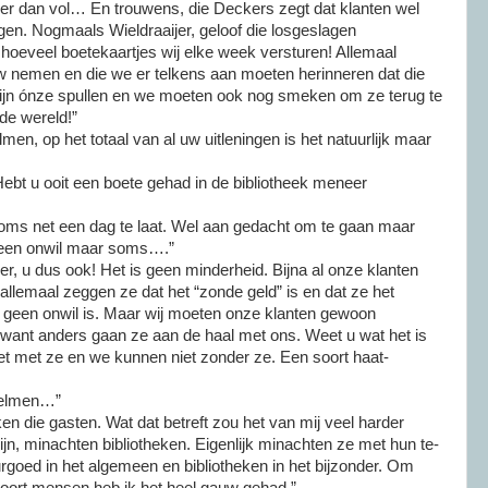
er dan vol… En trouwens, die Deckers zegt dat klanten wel
gen. Nogmaals Wieldraaijer, geloof die losgeslagen
 hoeveel boetekaartjes wij elke week versturen! Allemaal
w nemen en die we er telkens aan moeten herinneren dat die
zijn ónze spullen en we moeten ook nog smeken om ze terug te
de wereld!”
n, op het totaal van al uw uitleningen is het natuurlijk maar
ebt u ooit een boete gehad in de bibliotheek meneer
 soms net een dag te laat. Wel aan gedacht om te gaan maar
 geen onwil maar soms….”
er, u dus ook! Het is geen minderheid. Bijna al onze klanten
llemaal zeggen ze dat het “zonde geld” is en dat ze het
t geen onwil is. Maar wij moeten onze klanten gewoon
 want anders gaan ze aan de haal met ons. Weet u wat het is
t met ze en we kunnen niet zonder ze. Een soort haat-
welmen…”
en die gasten. Wat dat betreft zou het van mij veel harder
ijn, minachten bibliotheken. Eigenlijk minachten ze met hun te-
urgoed in het algemeen en bibliotheken in het bijzonder. Om