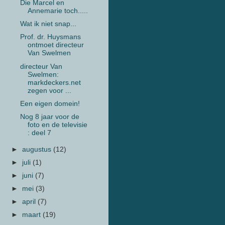
Die Marcel en
Annemarie toch.....
Wat ik niet snap...
Prof. dr. Huysmans
ontmoet directeur
Van Swelmen
directeur Van
Swelmen:
markdeckers.net
zegen voor ...
Een eigen domein!
Nog 8 jaar voor de
foto en de televisie
: deel 7
►
augustus
(12)
►
juli
(1)
►
juni
(7)
►
mei
(3)
►
april
(7)
►
maart
(19)