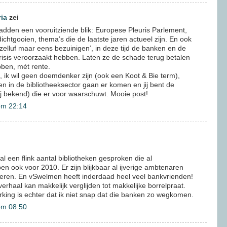
ria
zei
dden een vooruitziende blik: Europese Pleuris Parlement,
ichtgooien, thema’s die de laatste jaren actueel zijn. En ook
 zelluf maar eens bezuinigen’, in deze tijd de banken en de
crisis veroorzaakt hebben. Laten ze de schade terug betalen
bben, mét rente.
 ik wil geen doemdenker zijn (ook een Koot & Bie term),
n in de bibliotheeksector gaan er komen en jij bent de
ij bekend) die er voor waarschuwt. Mooie post!
om 22:14
l een flink aantal bibliotheken gesproken die al
n ook voor 2010. Er zijn blijkbaar al ijverige ambtenaren
teren. En vSwelmen heeft inderdaad heel veel bankvrienden!
verhaal kan makkelijk verglijden tot makkelijke borrelpraat.
rking is echter dat ik niet snap dat die banken zo wegkomen.
om 08:50