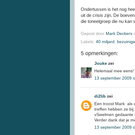
Ondertussen is het nog heel 
uit de crisis zijn. De boeve
die toneelgroep die nu kan 
Gepost door
Mark Deckers
Labels:
40 miljard
,
bezuinig
5 opmerkingen:
Jouke
zei
Helemaal mee eens! 
13 september 2009 
di2lib
zei
Een troost Mark: als 
treffen hebben ze bi
vSwelmen gedaante sl
Verder dank dat je m
13 september 2009 