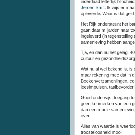
inderdaad letterlijk blindh
Jeroen
Smit
. Ik wijs er ma
opleverde. Waar is dat gel
Het Rijk ondersteunt het 
gaan daar miljarden naar to
ingeleverd (in tegenstellin
samenleving hebben aange
Tja, en dan nu het gelag: 4
cultuur en gezondheidszorg
Wat nu al wel bekend is, is
maar rekening mee dat in di
Boekenverzamenlingen
,
co
leesimpulsen, taalbevorderi
Goed onderwijs, toegang tot
geen kenmerken van een go
dan een mooie samenleving
over.
Alles van waarde is weerlo
troosteloosheid mooi.