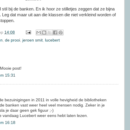
stil bij de banken. En ik hoor ze stilletjes zeggen dat ze bijna
n. Leg dat maar uit aan die klassen die niet verkleind worden of
stoppen.
op
14:08
en
,
de prooi
,
jeroen smit
,
lucebert
Mooie post!
om 15:31
de bezuinigingen in 2011 in volle hevigheid de bibliotheken
j de banken vast weer heel veel mensen nodig. Zeker in je
a je daar geen gek figuur ;-)
e vandaag Lucebert weer eens hebt laten lezen.
om 16:18