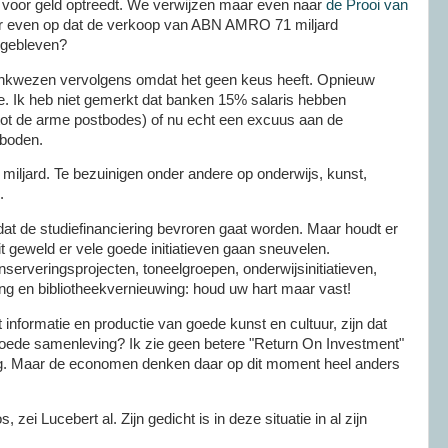
eid voor geld optreedt. We verwijzen maar even naar
de Prooi van
ar even op dat de verkoop van
ABN
AMRO
71 miljard
d gebleven?
bankwezen vervolgens omdat het geen keus heeft. Opnieuw
e. Ik heb niet gemerkt dat banken 15% salaris hebben
g tot de arme postbodes) of nu echt een excuus aan de
boden.
0 miljard. Te bezuinigen onder andere op onderwijs, kunst,
.
 dat de
studiefinanciering
bevroren
gaat
worden. Maar houdt er
t geweld er vele goede initiatieven gaan sneuvelen.
nserveringsprojecten
, toneelgroepen, onderwijsinitiatieven,
ng en bibliotheekvernieuwing: houd uw hart maar vast!
 informatie en productie van goede kunst en cultuur, zijn dat
ede samenleving? Ik zie geen betere "Return On
Investment
"
. Maar de economen denken daar op dit moment heel anders
os, zei
Lucebert
al. Zijn gedicht is in deze situatie in al zijn