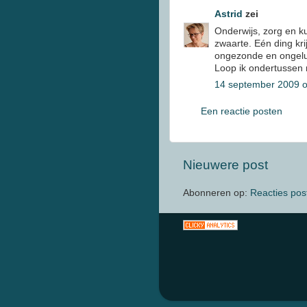
Astrid
zei
Onderwijs, zorg en kun
zwaarte. Eén ding kr
ongezonde en ongelu
Loop ik ondertussen r
14 september 2009 
Een reactie posten
Nieuwere post
Abonneren op:
Reacties pos