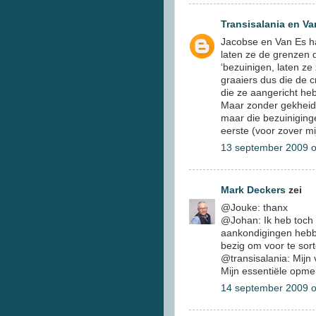
Transisalania en Va
Jacobse en Van Es ha
laten ze de grenzen d
‘bezuinigen, laten ze
graaiers dus die de 
die ze aangericht he
Maar zonder gekheid,
maar die bezuiniginge
eerste (voor zover m
13 september 2009 
Mark Deckers
zei
@Jouke: thanx
@Johan: Ik heb toch a
aankondigingen hebbe
bezig om voor te sor
@transisalania: Mijn 
Mijn essentiële opme
14 september 2009 