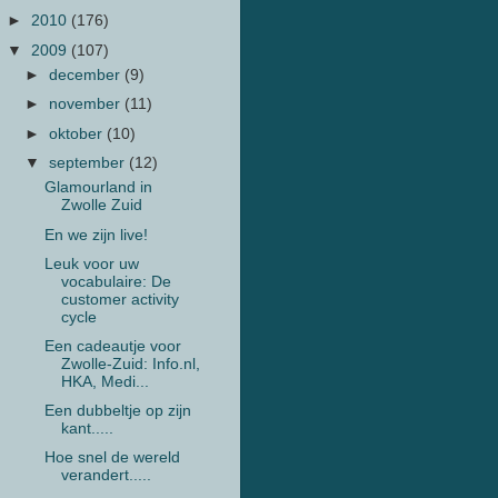
►
2010
(176)
▼
2009
(107)
►
december
(9)
►
november
(11)
►
oktober
(10)
▼
september
(12)
Glamourland in
Zwolle Zuid
En we zijn live!
Leuk voor uw
vocabulaire: De
customer activity
cycle
Een cadeautje voor
Zwolle-Zuid: Info.nl,
HKA, Medi...
Een dubbeltje op zijn
kant.....
Hoe snel de wereld
verandert.....