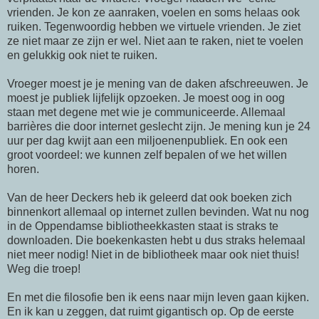
vrienden. Je kon ze aanraken, voelen en soms helaas ook
ruiken.
Tegenwoordig
hebben we virtuele vrienden. Je ziet
ze niet maar ze zijn er wel. Niet aan te raken, niet te voelen
en gelukkig ook niet te ruiken.
Vroeger moest je je mening van de daken afschreeuwen. Je
moest je publiek lijfelijk opzoeken. Je moest oog in oog
staan met degene met wie je
communiceerde
. Allemaal
barrières die door
internet
geslecht zijn. Je mening kun je 24
uur per dag kwijt aan een miljoenenpubliek. En ook een
groot voordeel: we kunnen zelf bepalen of we het willen
horen.
Van de heer Deckers heb ik geleerd dat ook boeken zich
binnenkort allemaal op
internet
zullen bevinden. Wat nu nog
in de
Oppendamse
bibliotheekkasten staat is straks te
downloaden
. Die boekenkasten hebt u dus straks helemaal
niet meer nodig! Niet in de bibliotheek maar ook niet thuis!
Weg die troep!
En met die filosofie ben ik eens naar mijn leven gaan kijken.
En ik kan u zeggen, dat ruimt gigantisch op. Op de eerste