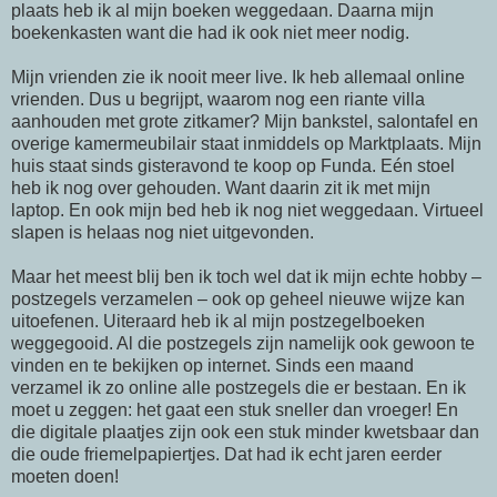
plaats heb ik al mijn boeken weggedaan. Daarna mijn
boekenkasten want die had ik ook niet meer nodig.
Mijn vrienden zie ik nooit meer live. Ik heb allemaal
online
vrienden. Dus u begrijpt, waarom nog een riante villa
aanhouden met grote zitkamer? Mijn bankstel, salontafel en
overige kamermeubilair staat inmiddels op Marktplaats. Mijn
huis staat sinds gisteravond te koop op
Funda
.
Eén
stoel
heb ik nog over gehouden. Want daarin zit ik met mijn
laptop. En ook mijn bed heb ik nog niet weggedaan. Virtueel
slapen is helaas nog niet uitgevonden.
Maar het meest blij ben ik toch wel dat ik mijn echte hobby –
postzegels verzamelen – ook op geheel nieuwe wijze kan
uitoefenen. Uiteraard heb ik al mijn postzegelboeken
weggegooid. Al die postzegels zijn namelijk ook gewoon te
vinden en te bekijken op
internet
. Sinds een maand
verzamel ik zo
online
alle postzegels die er bestaan. En ik
moet u zeggen: het
gaat
een stuk sneller dan vroeger! En
die digitale plaatjes zijn ook een stuk minder kwetsbaar dan
die oude friemelpapiertjes. Dat had ik echt jaren eerder
moeten doen!