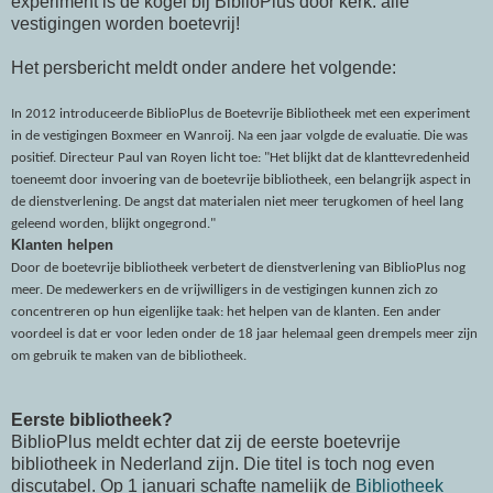
experiment is de kogel bij BiblioPlus door kerk: alle
vestigingen worden boetevrij!
Het persbericht meldt onder andere het volgende:
In 2012 introduceerde BiblioPlus de Boetevrije Bibliotheek met een experiment
in de vestigingen Boxmeer en Wanroij. Na een jaar volgde de evaluatie. Die was
positief. Directeur Paul van Royen licht toe: "Het blijkt dat de klanttevredenheid
toeneemt door invoering van de boetevrije bibliotheek, een belangrijk aspect in
de dienstverlening. De angst dat materialen niet meer terugkomen of heel lang
geleend worden, blijkt ongegrond."
Klanten helpen
Door de boetevrije bibliotheek verbetert de dienstverlening van BiblioPlus nog
meer. De medewerkers en de vrijwilligers in de vestigingen kunnen zich zo
concentreren op hun eigenlijke taak: het helpen van de klanten. Een ander
voordeel is dat er voor leden onder de 18 jaar helemaal geen drempels meer zijn
om gebruik te maken van de bibliotheek.
Eerste bibliotheek?
BiblioPlus meldt echter dat zij de eerste boetevrije
bibliotheek in Nederland zijn. Die titel is toch nog even
discutabel. Op 1 januari schafte namelijk de
Bibliotheek