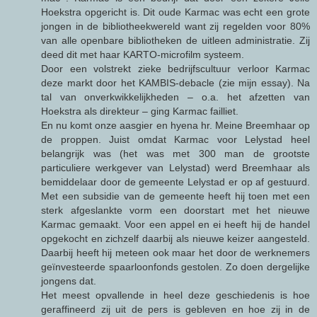
Hoekstra opgericht is. Dit oude Karmac was echt een grote
jongen in de bibliotheekwereld want zij regelden voor 80%
van alle openbare bibliotheken de uitleen administratie. Zij
deed dit met haar KARTO-microfilm systeem.
Door een volstrekt zieke bedrijfscultuur verloor Karmac
deze markt door het KAMBIS-debacle (zie mijn essay). Na
tal van onverkwikkelijkheden – o.a. het afzetten van
Hoekstra als direkteur – ging Karmac failliet.
En nu komt onze aasgier en hyena hr. Meine Breemhaar op
de proppen. Juist omdat Karmac voor Lelystad heel
belangrijk was (het was met 300 man de grootste
particuliere werkgever van Lelystad) werd Breemhaar als
bemiddelaar door de gemeente Lelystad er op af gestuurd.
Met een subsidie van de gemeente heeft hij toen met een
sterk afgeslankte vorm een doorstart met het nieuwe
Karmac gemaakt. Voor een appel en ei heeft hij de handel
opgekocht en zichzelf daarbij als nieuwe keizer aangesteld.
Daarbij heeft hij meteen ook maar het door de werknemers
geïnvesteerde spaarloonfonds gestolen. Zo doen dergelijke
jongens dat.
Het meest opvallende in heel deze geschiedenis is hoe
geraffineerd zij uit de pers is gebleven en hoe zij in de