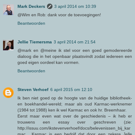
Mark Deckers
3 april 2014 om 10:39
@Wim en Rob: dank voor de toevoegingen!
Beantwoorden
Jellie Tiemersma
3 april 2014 om 21:54
@mark en @meine ik stel voor een goed gemodereerde
dialoog die in het openbaar plaatsvindt zodat iedereen een
goed eigen oordeel kan vormen.
Beantwoorden
Steven Verhoef
6 april 2015 om 12:10
Ik ben niet goed op de hoogte van de huidige bibliotheek-
en boekhandel-wereld; maar als oud Karmac-werknemer
(1984 tot 1988) ken ik wel Karmac en ook hr. Breemhaar.
Eerst maar even wat over de geschiedenis – ik heb er
trouwens een essay over geschreven (zie:
http://issuu.com/ikstevenverhoef/docs/belevenissen_bij_kar
mac . Karmac is een bedrijf dat door een zekere Jelle