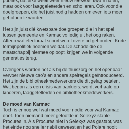
publiek, dat elke week weer nieuw leesvoer kwam halen,
maar ook voor laaggeletterden en scholieren. Ook voor die
doelgroepen, die het juist nodig hadden om even iets meer
geholpen te worden.
Het zijn juist dié kwetsbare doelgroepen die in het spel
tussen gemeente en Karmac volledig uit het oog raken.
Alleen wat electoraal scoort wordt overeind gehouden. Korte
termijnpolitiek noemen we dat. De schade die de
maatschappij hiermee oploopt, krijgen we in volgende
generaties terug.
Overigens worden net als bij de thuiszorg en het openbaar
vervoer nieuwe cao’s en andere spelregels geïntroduceerd.
Het zijn de bibliotheekmedewerkers die dit gelag betalen.
Wat begon als een crisis van bankiers, wordt verhaald op
kinderen, laaggeletterden en bibliotheekmedewerkers.
De moed van Karmac
Toch is er nog wel wat moed voor nodig voor wat Karmac
doet. Toen niemand meer geloofde in Selexyz stapte
Procures in. Als Procures niet in Selexyz was gestapt, was
het einde nog sneller nabij geweest en had Polare nooit