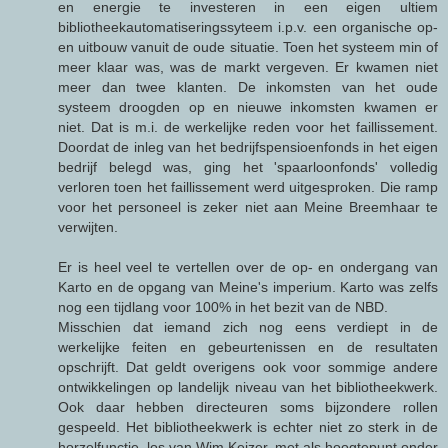
en energie te investeren in een eigen ultiem
bibliotheekautomatiseringssyteem i.p.v. een organische op-
en uitbouw vanuit de oude situatie. Toen het systeem min of
meer klaar was, was de markt vergeven. Er kwamen niet
meer dan twee klanten. De inkomsten van het oude
systeem droogden op en nieuwe inkomsten kwamen er
niet. Dat is m.i. de werkelijke reden voor het faillissement.
Doordat de inleg van het bedrijfspensioenfonds in het eigen
bedrijf belegd was, ging het 'spaarloonfonds' volledig
verloren toen het faillissement werd uitgesproken. Die ramp
voor het personeel is zeker niet aan Meine Breemhaar te
verwijten.
Er is heel veel te vertellen over de op- en ondergang van
Karto en de opgang van Meine's imperium. Karto was zelfs
nog een tijdlang voor 100% in het bezit van de NBD.
Misschien dat iemand zich nog eens verdiept in de
werkelijke feiten en gebeurtenissen en de resultaten
opschrijft. Dat geldt overigens ook voor sommige andere
ontwikkelingen op landelijk niveau van het bibliotheekwerk.
Ook daar hebben directeuren soms bijzondere rollen
gespeeld. Het bibliotheekwerk is echter niet zo sterk in de
horzelfunctie, los van Wim Keizer, met als hoogtepunt onder