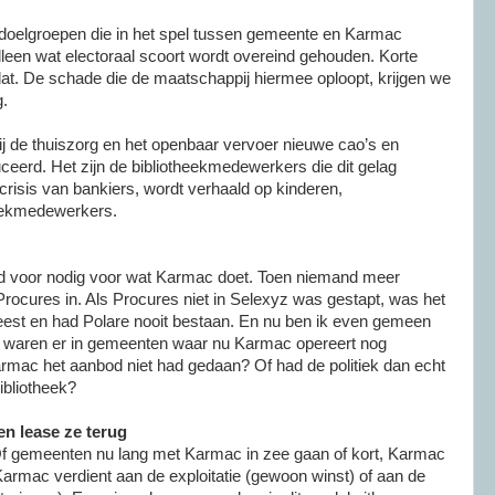
e doelgroepen die in het spel tussen gemeente en Karmac
Alleen wat electoraal scoort wordt overeind gehouden. Korte
dat. De schade die de maatschappij hiermee oploopt, krijgen we
g.
ij de thuiszorg en het openbaar vervoer nieuwe cao’s en
ceerd. Het zijn de bibliotheekmedewerkers die dit gelag
crisis van bankiers, wordt verhaald op kinderen,
heekmedewerkers.
ed voor nodig voor wat Karmac doet. Toen niemand meer
Procures in. Als Procures niet in Selexyz was gestapt, was het
weest en had Polare nooit bestaan. En nu ben ik even gemeen
: waren er in gemeenten waar nu Karmac opereert nog
armac het aanbod niet had gedaan? Of had de politiek dan echt
bliotheek?
n lease ze terug
f gemeenten nu lang met Karmac in zee gaan of kort, Karmac
 Karmac verdient aan de exploitatie (gewoon winst) of aan de