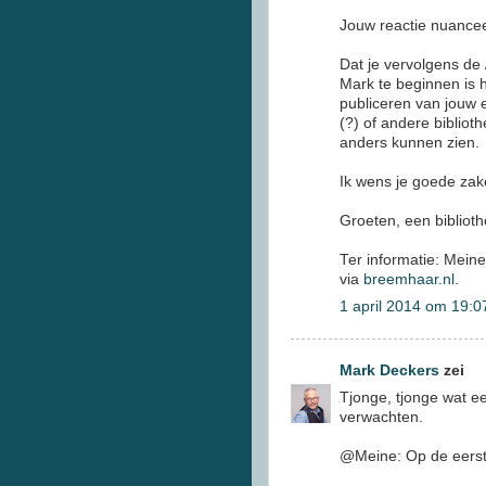
Jouw reactie nuanceer
Dat je vervolgens de 
Mark te beginnen is 
publiceren van jouw e
(?) of andere bibliot
anders kunnen zien.
Ik wens je goede zak
Groeten, een bibliot
Ter informatie: Meine
via
breemhaar.nl
.
1 april 2014 om 19:0
Mark Deckers
zei
Tjonge, tjonge wat ee
verwachten.
@Meine: Op de eerste 