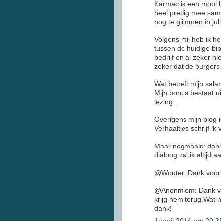
Karmac is een mooi be
heel prettig mee same
nog te glimmen in jull
Volgens mij heb ik he
tussen de huidige bib
bedrijf en al zeker ni
zeker dat de burgers 
Wat betreft mijn sala
Mijn bonus bestaat u
lezing.
Overigens mijn blog i
Verhaaltjes schrijf ik
Maar nogmaals: dank
dialoog zal ik altijd
@Wouter: Dank voor 
@Anonmiem: Dank voor
krijg hem terug.Wat 
dank!
1 april 2014 om 20:3