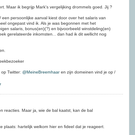
t. Maar ik begrijp Mark's vergelijking drommels goed. Jij ?
/ een persoonlijke aanval kiest door over het salaris van
heel ongepast vind ik. Als je was begonnen met het
igen salaris, bonus(en)(?) en bijvoorbeeld winstdeling(en)
heek gerelateerde inkomsten... dan had ik dit wellicht nog
en.
heekbezoeker
 op Twitter:
@MeineBreemhaar
en zijn domeinen vind je op /
7
n reacties. Maar ja, wie de bal kaatst, kan de bal
plaats: hartelijk welkom hier en fideel dat je reageert.