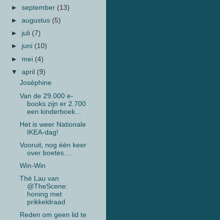
►
september
(13)
►
augustus
(5)
►
juli
(7)
►
juni
(10)
►
mei
(4)
▼
april
(9)
Joséphine
Van de 29.000 e-
books zijn er 2.700
een kinderboek...
Het is weer Nationale
IKEA-dag!
Vooruit, nog één keer
over boetes....
Win-Win
Thé Lau van
@TheScene:
honing met
prikkeldraad
Reden om geen lid te