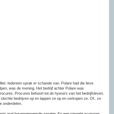
ailliet. Iedereen sprak er schande van. Polare had die lieve
en, was de mening. Het bedrijf achter Polare was
ocures. Procures behoort tot de hyena’s van het bedrijfsleven.
 slechte bedrijven op en lappen ze op en verkopen ze. Of.. ze
de onderdelen.
jkenis met bovengenoemde aaseter. En een simpele econoom