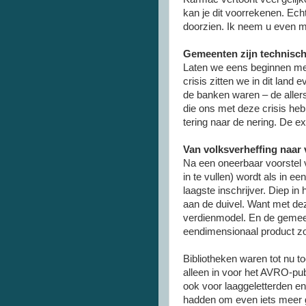
kan je dit voorrekenen. Echt
doorzien. Ik neem u even m
Gemeenten zijn technisch f
Laten we eens beginnen met
crisis zitten we in dit land
de banken waren – de allers
die ons met deze crisis he
tering naar de nering. De exp
Van volksverheffing naar
Na een oneerbaar voorstel v
in te vullen) wordt als in 
laagste inschrijver. Diep i
aan de duivel. Want met de
verdienmodel. En de gemee
eendimensionaal product zo
Bibliotheken waren tot nu to
alleen in voor het AVRO-pu
ook voor laaggeletterden en
hadden om even iets meer 