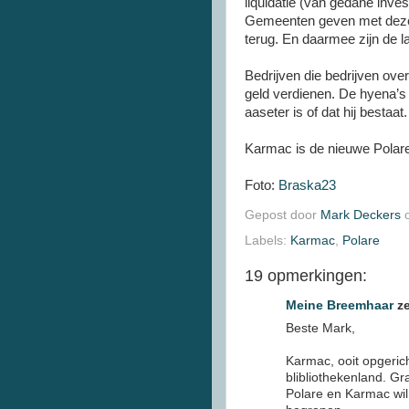
liquidatie (van gedane inve
Gemeenten geven met deze s
terug. En daarmee zijn de l
Bedrijven die bedrijven ov
geld verdienen. De hyena’s 
aaseter is of dat hij bestaa
Karmac is de nieuwe Polare
Foto:
Braska23
Gepost door
Mark Deckers
Labels:
Karmac
,
Polare
19 opmerkingen:
Meine Breemhaar
ze
Beste Mark,
Karmac, ooit opgerich
blibliothekenland. G
Polare en Karmac wil