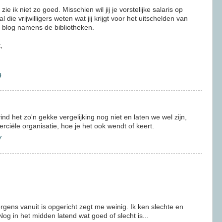
ie ik niet zo goed. Misschien wil jij je vorstelijke salaris op
l die vrijwilligers weten wat jij krijgt voor het uitschelden van
 blog namens de bibliotheken.
,
9
ind het zo'n gekke vergelijking nog niet en laten we wel zijn,
ciële organisatie, hoe je het ook wendt of keert.
7
rgens vanuit is opgericht zegt me weinig. Ik ken slechte en
g in het midden latend wat goed of slecht is...