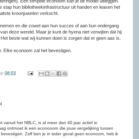
steringen). Een simpele econoom kan je dit model uitleggen.
tap hun bibliotheekinfrastructuur uit handen en leasen het
aatste kroonjuwelen verkocht.
ernemen en die zowel aan hun succes of aan hun ondergang
van deze wereld. Maar je kunt de hyena niet verwijten dat hij
t. Het beste wat wij kunnen doen is zorgen dat er geen aas is.
. Elke econoom zal het bevestigen.
op
08:03
i
t vanuit het NBLC, is al meer dan 40 jaar actief in
raag ontmoet ik een econooom die jouw vergelijking tussen
 bevestigen. Zelf ben je in ieder geval geen econoom, heb ik