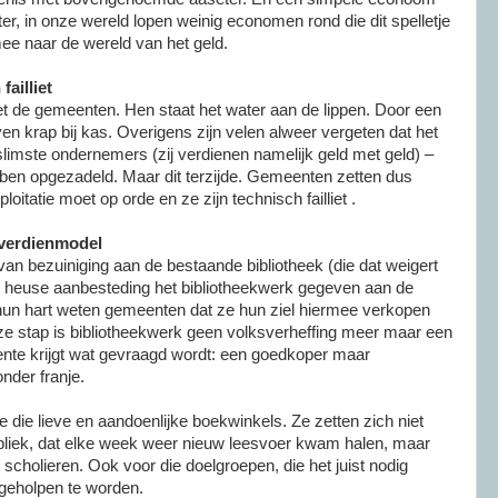
er, in onze wereld lopen weinig economen rond die dit spelletje
ee naar de wereld van het geld.
ailliet
 de gemeenten. Hen staat het water aan de lippen. Door een
 even krap bij kas. Overigens zijn velen alweer vergeten dat het
limste ondernemers (zij verdienen namelijk geld met geld) –
bben opgezadeld. Maar dit terzijde. Gemeenten zetten dus
loitatie moet op orde en ze zijn technisch failliet .
 verdienmodel
an bezuiniging aan de bestaande bibliotheek (die dat weigert
een heuse aanbesteding het bibliotheekwerk gegeven aan de
n hun hart weten gemeenten dat ze hun ziel hiermee verkopen
ze stap is bibliotheekwerk geen volksverheffing meer maar een
nte krijgt wat gevraagd wordt: een goedkoper maar
nder franje.
e die lieve en aandoenlijke boekwinkels. Ze zetten zich niet
bliek, dat elke week weer nieuw leesvoer kwam halen, maar
 scholieren. Ook voor die doelgroepen, die het juist nodig
geholpen te worden.