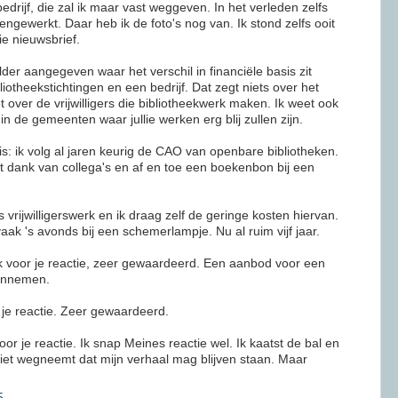
drijf, die zal ik maar vast weggeven. In het verleden zelfs
ngewerkt. Daar heb ik de foto's nog van. Ik stond zelfs ooit
ie nieuwsbrief.
lder aangegeven waar het verschil in financiële basis zit
liotheekstichtingen en een bedrijf. Dat zegt niets over het
et over de vrijwilligers die bibliotheekwerk maken. Ik weet ook
in de gemeenten waar jullie werken erg blij zullen zijn.
ris: ik volg al jaren keurig de CAO van openbare bibliotheken.
it dank van collega's en af en toe een boekenbon bij een
s vrijwilligerswerk en ik draag zelf de geringe kosten hiervan.
 vaak 's avonds bij een schemerlampje. Nu al ruim vijf jaar.
 voor je reactie, zeer gewaardeerd. Een aanbod voor een
 aannemen.
je reactie. Zeer gewaardeerd.
 je reactie. Ik snap Meines reactie wel. Ik kaatst de bal en
niet wegneemt dat mijn verhaal mag blijven staan. Maar
5