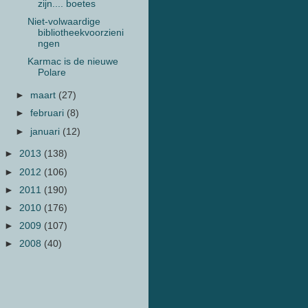
zijn.... boetes
Niet-volwaardige
bibliotheekvoorzieni
ngen
Karmac is de nieuwe
Polare
►
maart
(27)
►
februari
(8)
►
januari
(12)
►
2013
(138)
►
2012
(106)
►
2011
(190)
►
2010
(176)
►
2009
(107)
►
2008
(40)