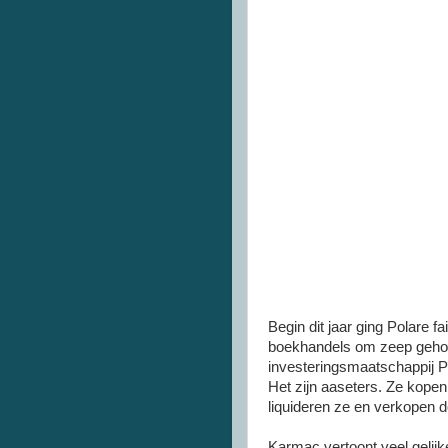
Begin dit jaar ging Polare f
boekhandels om zeep geholp
investeringsmaatschappij Pr
Het zijn aaseters. Ze kopen
liquideren ze en verkopen 
Karmac vertoont veel geli