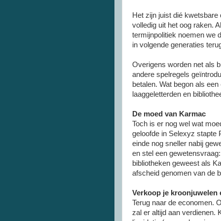
Het zijn juist dié kwetsbar
volledig uit het oog raken. 
termijnpolitiek noemen we 
in volgende generaties teru
Overigens worden net als b
andere spelregels geïntrodu
betalen. Wat begon als een 
laaggeletterden en bibliot
De moed van Karmac
Toch is er nog wel wat mo
geloofde in Selexyz stapte 
einde nog sneller nabij ge
en stel een gewetensvraag
bibliotheken geweest als K
afscheid genomen van de bi
Verkoop je kroonjuwelen e
Terug naar de economen. O
zal er altijd aan verdienen.