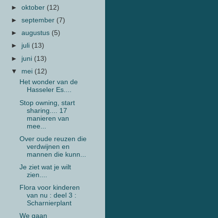
►
oktober
(12)
►
september
(7)
►
augustus
(5)
►
juli
(13)
►
juni
(13)
▼
mei
(12)
Het wonder van de
Hasseler Es....
Stop owning, start
sharing.... 17
manieren van
mee...
Over oude reuzen die
verdwijnen en
mannen die kunn...
Je ziet wat je wilt
zien....
Flora voor kinderen
van nu : deel 3 :
Scharnierplant
We gaan