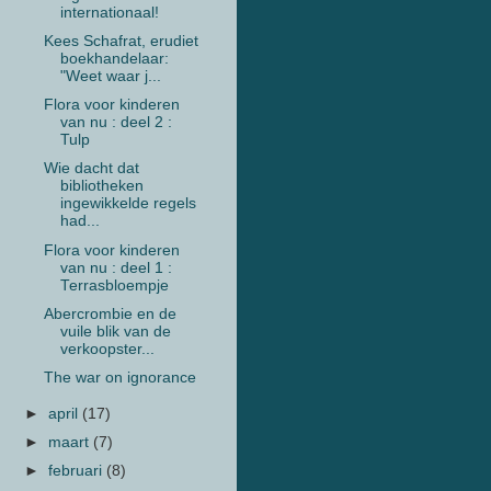
internationaal!
Kees Schafrat, erudiet
boekhandelaar:
"Weet waar j...
Flora voor kinderen
van nu : deel 2 :
Tulp
Wie dacht dat
bibliotheken
ingewikkelde regels
had...
Flora voor kinderen
van nu : deel 1 :
Terrasbloempje
Abercrombie en de
vuile blik van de
verkoopster...
The war on ignorance
►
april
(17)
►
maart
(7)
►
februari
(8)