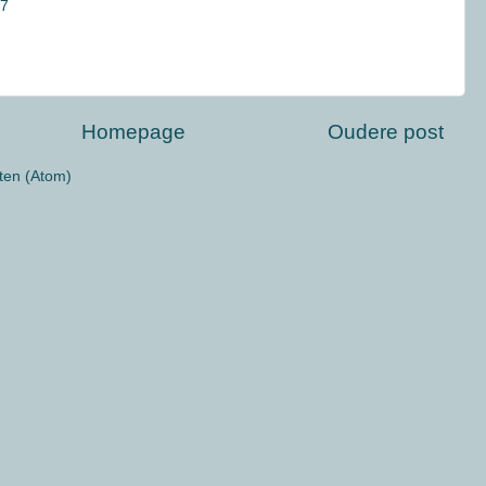
27
Homepage
Oudere post
ten (Atom)