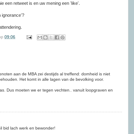
ie een retweet is en uw mening een 'like'.
n ignorance'?
ttendering.
op
09:06
noten aan de MBA zei destijds al treffend: domheid is niet
ehouden. Het komt in alle lagen van de bevolking voor.
laas. Dus moeten we er tegen vechten.. vanuit loopgraven en
il bid lach werk en bewonder!