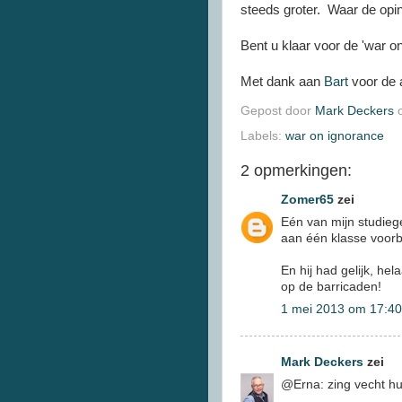
steeds groter. Waar de opin
Bent u klaar voor de 'war o
Met dank aan
Bart
voor de a
Gepost door
Mark Deckers
Labels:
war on ignorance
2 opmerkingen:
Zomer65
zei
Eén van mijn studiege
aan één klasse voorb
En hij had gelijk, he
op de barricaden!
1 mei 2013 om 17:40
Mark Deckers
zei
@Erna: zing vecht hu