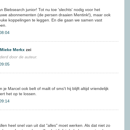
an Biebsearch junior! Tot nu toe 'slechts' nodig voor het
euwe abonnementen (de persen draaien Mentink!), maar ook
 leuke koppelingen te leggen. En die gaan we samen vast
pen.
08:04
 Mieke Merkx
zei
jderd door de auteur.
09:05
e Marcel ook belt of mailt of sms't hij blijft altijd vriendelijk
rt het op te lossen.
09:14
llen heel snel van uit dat "alles" moet werken. Als dat niet zo