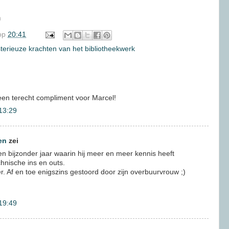
n
op
20:41
terieuze krachten van het bibliotheekwerk
een terecht compliment voor Marcel!
13:29
en
zei
n bijzonder jaar waarin hij meer en meer kennis heeft
hnische ins en outs.
ker. Af en toe enigszins gestoord door zijn overbuurvrouw ;)
19:49