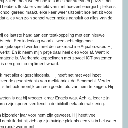
 Hij zal en moet weten hoe iets in elkaar steekt en puzzelt net
wil hebben. Ik sta er versteld van met hoeveel energie hij telkens
chool gereed maakt, elke keer weer uitzoekt hoe het zit voor
dat alles van zo'n school weer netjes aansluit op alles van de
ij de laatste hand aan een testkoppeling met een nieuwe
tede. Een indexlaag waarbij twee achterliggende
gen gekoppeld werden met de zoekmachine Aquabrowser. Hij
 werkt. En ik neem mijn petje daar heel diep voor af. Want ik
 materie is. Werkende koppelingen met zoveel ICT-systemen
 is een groot compliment waard.
ruk met allerlei geschiedenis. Hij heeft net met veel inzet
ver de geschiedenis van melkfabriek de Eendracht. Verder
s is het ook moeilijk om een goede foto van hem te krijgen. Hij
en is dat hij vroeger leraar Engels was. Ach ja, ieder zijn
arna zijn sporen verdiend in de bibliotheekautomatisering.
 bijzonder jaar voor hem zijn geweest. Hij heeft veel
nk ik dat hij zich op zijn huidige plek als een vis in het water
g even rondzwemmen!