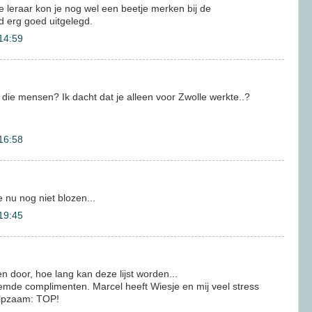
e leraar kon je nog wel een beetje merken bij de
d erg goed uitgelegd.
14:59
l die mensen? Ik dacht dat je alleen voor Zwolle werkte..?
16:58
 nu nog niet blozen...
19:45
 door, hoe lang kan deze lijst worden...
oemde complimenten. Marcel heeft Wiesje en mij veel stress
ulpzaam: TOP!