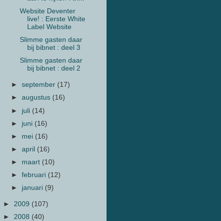
Website Deventer
live! : Eerste White
Label Website
Slimme gasten daar
bij bibnet : deel 3
Slimme gasten daar
bij bibnet : deel 2
►
september
(17)
►
augustus
(16)
►
juli
(14)
►
juni
(16)
►
mei
(16)
►
april
(16)
►
maart
(10)
►
februari
(12)
►
januari
(9)
►
2009
(107)
►
2008
(40)