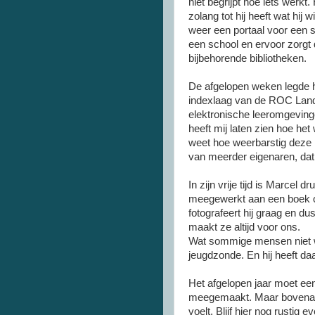
niet begrijpt hoe iets werkt.
zolang tot hij heeft wat hij 
weer een portaal voor een s
een school en ervoor zorgt 
bijbehorende bibliotheken.
De afgelopen weken legde h
indexlaag van de ROC Lands
elektronische leeromgevin
heeft mij laten zien hoe het
weet hoe weerbarstig deze
van meerder eigenaren, dat
In zijn vrije tijd is Marcel d
meegewerkt aan een boek o
fotografeert hij graag en du
maakt ze altijd voor ons.
Wat sommige mensen niet wet
jeugdzonde. En hij heeft da
Het afgelopen jaar moet een
meegemaakt. Maar bovenal de
voelt. Blijf hier nog rusti