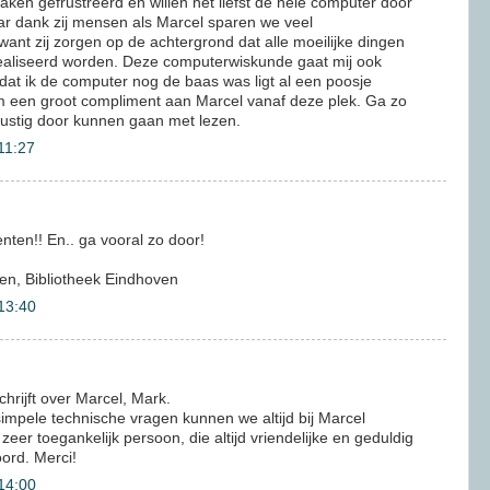
aken gefrustreerd en willen het liefst de hele computer door
r dank zij mensen als Marcel sparen we veel
ant zij zorgen op de achtergrond dat alle moeilijke dingen
erealiseerd worden. Deze computerwiskunde gaat mij ook
 dat ik de computer nog de baas was ligt al een poosje
m een groot compliment aan Marcel vanaf deze plek. Ga zo
rustig door kunnen gaan met lezen.
11:27
nten!! En.. ga vooral zo door!
en, Bibliotheek Eindhoven
13:40
chrijft over Marcel, Mark.
impele technische vragen kunnen we altijd bij Marcel
 zeer toegankelijk persoon, die altijd vriendelijke en geduldig
ord. Merci!
14:00