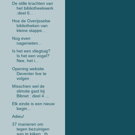
De stille krachten van
het bibliotheekwerk
:deel 6...
Hoe de Overijsselse
bibliotheken van
kleine stappe...
Nog even
nagenieten...
Is het een vliegtuig?
Is het een vogel?
Nee, het i...
Opening website
Deventer live te
volgen
Misschien wel de
slimste gast bij
Bibnet : deel 4 ...
Elk einde is een nieuw
begin...
Adieu!
37 manieren om
tegen bezuinigen
aan te kijken : th...