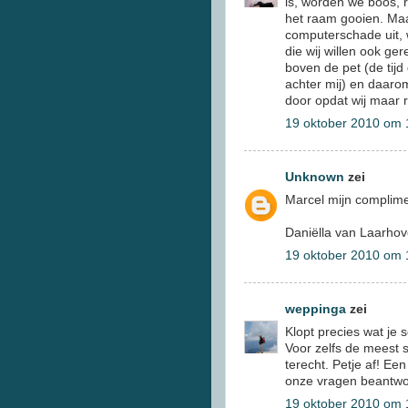
is, worden we boos, r
het raam gooien. Maa
computerschade uit, w
die wij willen ook g
boven de pet (de tijd
achter mij) en daaro
door opdat wij maar 
19 oktober 2010 om 
Unknown
zei
Marcel mijn complime
Daniëlla van Laarhov
19 oktober 2010 om 
weppinga
zei
Klopt precies wat je s
Voor zelfs de meest s
terecht. Petje af! Een
onze vragen beantwo
19 oktober 2010 om 