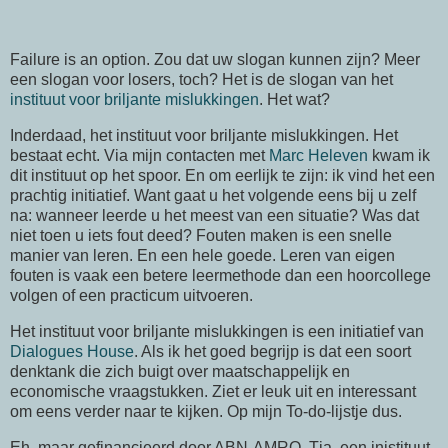
Failure is an option. Zou dat uw slogan kunnen zijn? Meer
een slogan voor losers, toch? Het is de slogan van het
instituut voor briljante mislukkingen
. Het wat?
Inderdaad, het instituut voor briljante mislukkingen. Het
bestaat echt. Via mijn contacten met
Marc Heleven
kwam ik
dit instituut op het spoor. En om eerlijk te zijn: ik vind het een
prachtig initiatief. Want gaat u het volgende eens bij u zelf
na: wanneer leerde u het meest van een situatie? Was dat
niet toen u iets fout deed? Fouten maken is een snelle
manier van leren. En een hele goede. Leren van eigen
fouten is vaak een betere leermethode dan een hoorcollege
volgen of een practicum uitvoeren.
Het instituut voor briljante mislukkingen is een initiatief van
Dialogues House
. Als ik het goed begrijp is dat een soort
denktank die zich buigt over maatschappelijk en
economische vraagstukken. Ziet er leuk uit en interessant
om eens verder naar te kijken. Op mijn To-do-lijstje dus.
Eh, maar gefinancieerd door ABN-AMRO. Tja, een inistituut