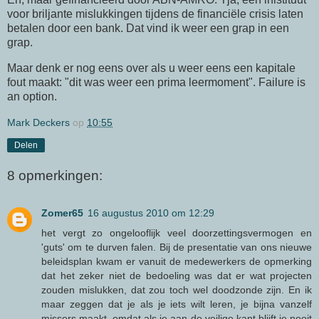
voor briljante mislukkingen tijdens de financiële crisis laten
betalen door een bank. Dat vind ik weer een grap in een
grap.
Maar denk er nog eens over als u weer eens een kapitale
fout maakt: "dit was weer een prima leermoment". Failure is
an option.
Mark Deckers
op
10:55
Delen
8 opmerkingen:
Zomer65
16 augustus 2010 om 12:29
het vergt zo ongelooflijk veel doorzettingsvermogen en
'guts' om te durven falen. Bij de presentatie van ons nieuwe
beleidsplan kwam er vanuit de medewerkers de opmerking
dat het zeker niet de bedoeling was dat er wat projecten
zouden mislukken, dat zou toch wel doodzonde zijn. En ik
maar zeggen dat je als je iets wilt leren, je bijna vanzelf
missers maakt, omdat als je aan de veilige kant blijft je nooit