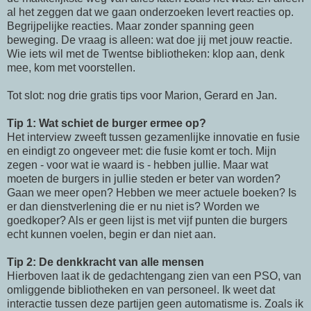
al het zeggen dat we gaan onderzoeken levert reacties op.
Begrijpelijke reacties. Maar zonder spanning geen
beweging. De vraag is alleen: wat doe jij met jouw reactie.
Wie iets wil met de
Twentse
bibliotheken: klop aan,
denk
mee, kom met voorstellen.
Tot slot: nog drie gratis tips voor Marion,
Gerard
en Jan.
Tip 1: Wat schiet de burger ermee op?
Het interview zweeft tussen gezamenlijke innovatie en fusie
en eindigt zo ongeveer met: die fusie komt er toch. Mijn
zegen - voor wat ie waard is - hebben jullie. Maar wat
moeten de burgers in jullie steden er beter van worden?
Gaan we meer open? Hebben we meer actuele boeken? Is
er dan dienstverlening die er nu niet is? Worden we
goedkoper? Als er geen lijst is met vijf punten die burgers
echt kunnen voelen, begin er dan niet aan.
Tip 2: De denkkracht van alle mensen
Hierboven laat ik de gedachtengang zien van een
PSO
, van
omliggende bibliotheken en van personeel. Ik weet dat
interactie tussen deze partijen geen automatisme is. Zoals ik