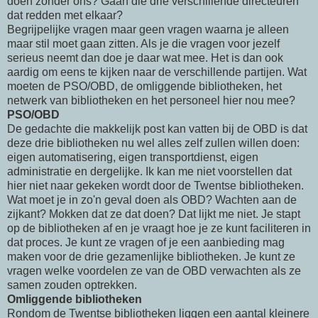
doen zonder ons? Gaan die drie verschillende directeuren
dat redden met elkaar?
Begrijpelijke vragen maar geen vragen waarna je alleen
maar stil moet gaan zitten. Als je die vragen voor jezelf
serieus neemt dan doe je daar wat mee. Het is dan ook
aardig om eens te kijken naar de verschillende partijen. Wat
moeten de
PSO
/
OBD
, de omliggende bibliotheken, het
netwerk van bibliotheken en het personeel hier nou mee?
PSO
/
OBD
De gedachte die makkelijk post kan vatten bij de
OBD
is dat
deze drie bibliotheken nu wel alles zelf zullen willen doen:
eigen automatisering, eigen transportdienst, eigen
administratie en dergelijke. Ik kan me niet voorstellen dat
hier niet naar gekeken wordt door de
Twentse
bibliotheken.
Wat moet je in zo'n geval doen als
OBD
? Wachten aan de
zijkant? Mokken dat ze dat doen? Dat lijkt me niet. Je stapt
op de bibliotheken af en je vraagt hoe je ze kunt
faciliteren
in
dat proces. Je kunt ze vragen of je een aanbieding mag
maken voor de drie gezamenlijke bibliotheken. Je kunt ze
vragen welke voordelen ze van de
OBD
verwachten als ze
samen zouden optrekken.
Omliggende bibliotheken
Rondom de
Twentse
bibliotheken liggen een aantal kleinere