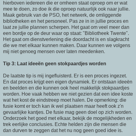
hierboven iedereen die er omheen staat oproep om er wat
mee te doen, zo doe ik die oproep natuurlijk ook naar jullie.
Maak gebruik van de
PSO
, het netwerk, de omliggende
bibliotheken en het personeel. Pas ze in in jullie proces en
laat ze jullie plannen scherpen. Het
gaat
om veel meer dan
een bordje op de deur waar op staat: "Bibliotheek
Twente
".
Het
gaat
om dienstverlening die doordacht is en slagkracht
die we met elkaar kunnen maken. Daar kunnen we volgens
mij niet genoeg mensen over laten meedenken.
Tip 3: Laat ideeën geen stokpaardjes worden
De laatste tip is mij ingefluisterd. Er is een proces ingezet.
En dat proces krijgt een eigen dynamiek. Er ontstaan ideeën
en beelden en die kunnen ook heel makkelijk stokpaardjes
worden. Hoe vaak hebben we niet gezien dat een idee koste
wat het kost de eindstreep moet halen. De opmerking: die
fusie komt er toch kan ik wel plaatsen maar heeft ook
z'n
gevaarlijke kantjes. De fusie mag geen doel op zich worden.
Onderzoek het goed met elkaar, bekijk de mogelijkheden en
trek eerlijke conclusies. Echte helden zijn die mensen die
dan durven te zeggen dat het nu nog geen goed idee is.