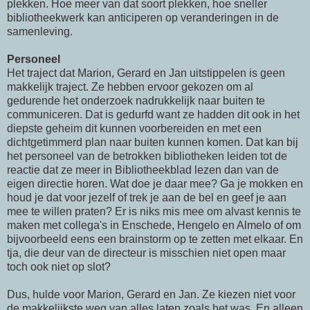
plekken. Hoe meer van dat soort plekken, hoe sneller
bibliotheekwerk kan anticiperen op veranderingen in de
samenleving.
Personeel
Het traject dat Marion,
Gerard
en Jan uitstippelen is geen
makkelijk traject. Ze hebben ervoor gekozen om al
gedurende het onderzoek nadrukkelijk naar buiten te
communiceren. Dat is gedurfd want ze hadden dit ook in het
diepste geheim dit kunnen voorbereiden en met een
dichtgetimmerd plan naar buiten kunnen komen. Dat kan bij
het personeel van de betrokken bibliotheken leiden tot de
reactie dat ze meer in Bibliotheekblad lezen dan van de
eigen directie horen. Wat doe je daar mee? Ga je mokken en
houd je dat voor jezelf of trek je aan de bel en geef je aan
mee te willen praten? Er is niks mis mee om alvast kennis te
maken met collega's in Enschede, Hengelo en Almelo of om
bijvoorbeeld eens een brainstorm op te zetten met elkaar. En
tja, die deur van de directeur is misschien niet open maar
toch ook niet op slot?
Dus, hulde voor Marion,
Gerard
en Jan. Ze kiezen niet voor
de makkelijkste weg van alles laten zoals het was. En alleen