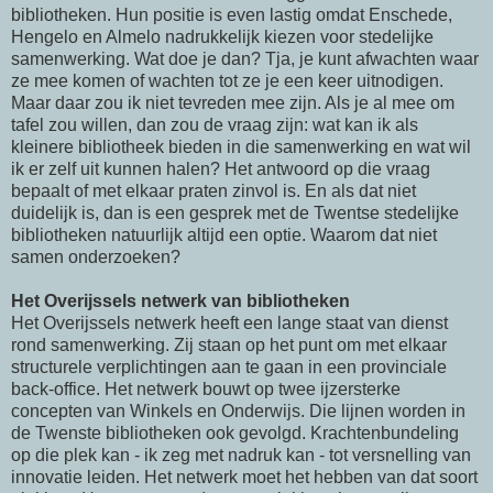
bibliotheken. Hun positie is even lastig omdat Enschede,
Hengelo en Almelo nadrukkelijk kiezen voor stedelijke
samenwerking. Wat doe je dan? Tja, je kunt afwachten waar
ze mee komen of wachten tot ze je een keer uitnodigen.
Maar daar zou ik niet tevreden mee zijn. Als je al mee om
tafel zou willen, dan zou de vraag zijn: wat kan ik als
kleinere bibliotheek bieden in die samenwerking en wat wil
ik er zelf uit kunnen halen? Het antwoord op die vraag
bepaalt of met elkaar praten zinvol is. En als dat niet
duidelijk is, dan is een gesprek met de
Twentse
stedelijke
bibliotheken natuurlijk altijd een optie. Waarom dat niet
samen onderzoeken?
Het
Overijssels
netwerk van bibliotheken
Het
Overijssels
netwerk heeft een lange staat van dienst
rond samenwerking. Zij staan op het punt om met elkaar
structurele verplichtingen aan te gaan in een provinciale
back-office
. Het netwerk bouwt op twee ijzersterke
concepten van Winkels en Onderwijs. Die lijnen worden in
de
Twenste
bibliotheken ook gevolgd. Krachtenbundeling
op die plek kan - ik zeg met nadruk kan - tot versnelling van
innovatie leiden. Het netwerk moet het hebben van dat soort