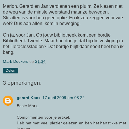
Marion,
Gerard
en Jan verdienen een pluim. Ze kiezen niet
de weg van de minste weerstand maar ze bewegen.
Stilzitten is voor hen geen optie. En ik zou zeggen voor wie
wel? Dus aan allen: kom in beweging.
Oh ja, voor Jan. Op jouw bibliotheek komt een bordje
Bibliotheek
Twente
. Maar hoe doe je dat bij die vestiging in
het
Heraclesstadion
? Dat bordje blijft daar nooit heel ben ik
bang.
Mark Deckers
op
21:34
Delen
3 opmerkingen:
gerard Kocx
17 april 2009 om 08:22
Beste Mark,
Complimenten voor je artikel.
Heb het met veel plezier gelezen en ben het hartstikke met
je eens.