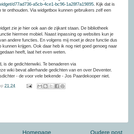
/widget/d77ad736-a5cb-4ce1-bc96-1a28f7a19895
. Kijk dat is
 te onthouden. Via widgetbox kunnen gebruikers zelf een
get zie je hier ook aan de zijkant staan. De bibliotheek
nctie hiermee mobiel. Naast inpassing op websites kun je
an andere functies. En volgens mij moet je deze functie dus
p kunnen krijgen. Ook daar heb ik nog niet goed genoeg naar
gedaan heeft, laat het even weten.
d, is de gedichtenwiki. Te benaderen via
eze wiki bevat allerhande gedichten van en over Deventer.
dsdichter - de voor vele bekende - Jos Paardekooper niet.
op
21:24
Homepage
Oudere post