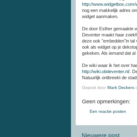
http://www.widgetbox.com
nog een makkelijk adres om
widget aanmaken.
De door Esther gemaakte wid
Deventer maakt haar zoekfu
deze ook "embedden"in tal v
ook als widget op je deksto
gekeken. Als iemand dat al 
De wiki waar ik het over ha
http://wiki.obdeventer.nl/
. D
Natuurlijk ontbreekt de sta
Gepost door
Mark Deckers
Geen opmerkingen:
Een reactie posten
Nieuwere post