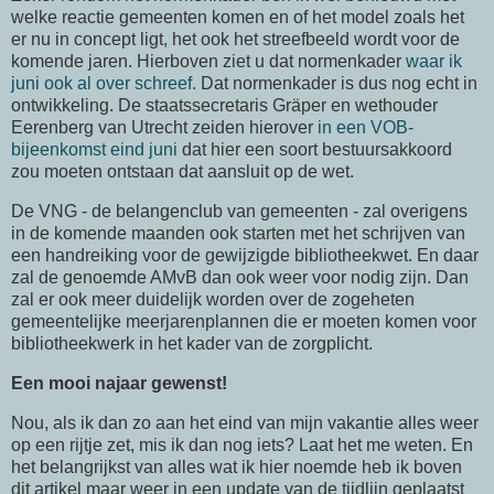
welke reactie gemeenten komen en of het model zoals het
er nu in concept ligt, het ook het streefbeeld wordt voor de
komende jaren. Hierboven ziet u dat normenkader
waar ik
juni ook al over schreef.
Dat normenkader is dus nog echt in
ontwikkeling. De staatssecretaris Gräper en wethouder
Eerenberg van Utrecht zeiden hierover
in een VOB-
bijeenkomst eind juni
dat hier een soort bestuursakkoord
zou moeten ontstaan dat aansluit op de wet.
De VNG - de belangenclub van gemeenten - zal overigens
in de komende maanden ook starten met het schrijven van
een handreiking voor de gewijzigde bibliotheekwet. En daar
zal de genoemde AMvB dan ook weer voor nodig zijn. Dan
zal er ook meer duidelijk worden over de zogeheten
gemeentelijke meerjarenplannen die er moeten komen voor
bibliotheekwerk in het kader van de zorgplicht.
Een mooi najaar gewenst!
Nou, als ik dan zo aan het eind van mijn vakantie alles weer
op een rijtje zet, mis ik dan nog iets? Laat het me weten. En
het belangrijkst van alles wat ik hier noemde heb ik boven
dit artikel maar weer in een update van de tijdlijn geplaatst