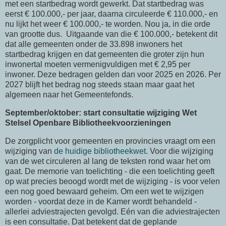
met een startbedrag wordt gewerkt. Dat startbedrag was
eerst € 100.000,- per jaar, daarna circuleerde € 110.000,- en
nu lijkt het weer € 100.000,- te worden. Nou ja, in die orde
van grootte dus. Uitgaande van die € 100.000,- betekent dit
dat alle gemeenten onder de 33.898 inwoners het
startbedrag krijgen en dat gemeenten die groter zijn hun
inwonertal moeten vermenigvuldigen met € 2,95 per
inwoner. Deze bedragen gelden dan voor 2025 en 2026. Per
2027 blijft het bedrag nog steeds staan maar gaat het
algemeen naar het Gemeentefonds.
September/oktober: start consultatie wijziging Wet
Stelsel Openbare Bibliotheekvoorzieningen
De zorgplicht voor gemeenten en provincies vraagt om een
wijziging van
de huidige bibliotheekwet
. Voor die wijziging
van de wet circuleren al lang de teksten rond waar het om
gaat. De memorie van toelichting - die een toelichting geeft
op wat precies beoogd wordt met de wijziging - is voor velen
een nog goed bewaard geheim. Om een wet te wijzigen
worden - voordat deze in de Kamer wordt behandeld -
allerlei adviestrajecten gevolgd. Eén van die adviestrajecten
is een consultatie. Dat betekent dat de geplande