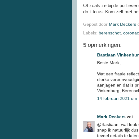
Of zoals ze bij de politieseri
do it to us. Kom zelf met h
Gepost door
Mark Deckers
Labels:
berenschot
,
coronacr
5 opmerkingen:
Bastiaan Vinkenbu
Beste Mark,
Wat een fraaie reflec
sterke vereenvoudigi
aanjagen en dat is p
Vinkenburg, Berensc
14 februari 2021 om 
Mark Deckers
zei
@Bastiaan: wat leuk 
snap ik natuurlijk d
teveel details te late