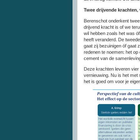
Twee drijvende krachten, 
Berenschot onderkent twee d
drijvend kracht is of we ter
wil hebben zoals het was óf 
heeft veranderd. De tweede 
gaat zij bezuinigen óf gaat z
redenen te noemen: het op o
cement van de samenleving d
Deze krachten leveren vier 
vernieuwing. Nu is het met s
het is goed om voor je eige