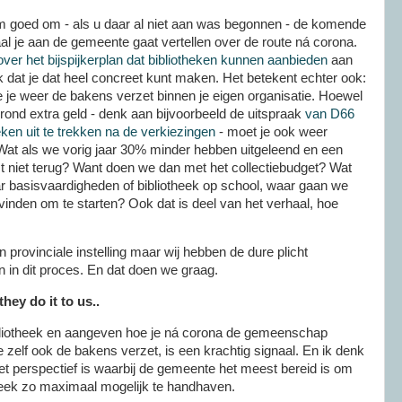
rom goed om - als u daar al niet aan was begonnen - de komende
aal je aan de gemeente gaat vertellen over de route ná corona.
 over het bijspijkerplan dat bibliotheken kunnen aanbieden
aan
dat je dat heel concreet kunt maken. Het betekent echter ook:
je weer de bakens verzet binnen je eigen organisatie. Hoewel
 rond extra geld - denk aan bijvoorbeeld de uitspraak
van D66
eken uit te trekken na de verkiezingen
- moet je ook weer
 Wat als we vorig jaar 30% minder hebben uitgeleend en een
t niet terug? Want doen we dan met het collectiebudget? Wat
ar basisvaardigheden of bibliotheek op school, waar gaan we
 vinden om te starten? Ook dat is deel van het verhaal, hoe
n provinciale instelling maar wij hebben de dure plicht
n in dit proces. En dat doen we graag.
they do it to us..
bliotheek en aangeven hoe je ná corona de gemeenschap
e zelf ook de bakens verzet, is een krachtig signaal. En ik denk
het perspectief is waarbij de gemeente het meest bereid is om
theek zo maximaal mogelijk te handhaven.