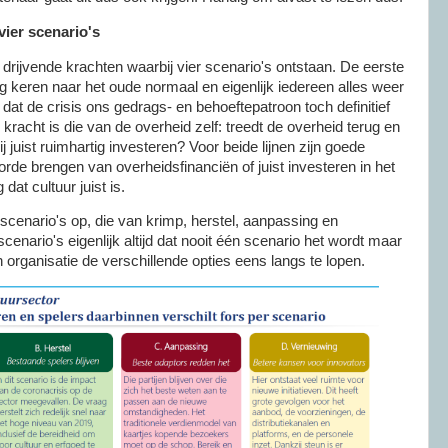
vier scenario's
rijvende krachten waarbij vier scenario's ontstaan. De eerste
ug keren naar het oude normaal en eigenlijk iedereen alles weer
dat de crisis ons gedrags- en behoeftepatroon toch definitief
kracht is die van de overheid zelf: treedt de overheid terug en
ij juist ruimhartig investeren? Voor beide lijnen zijn goede
rde brengen van overheidsfinanciën of juist investeren in het
at cultuur juist is.
scenario's op, die van krimp, herstel, aanpassing en
cenario's eigenlijk altijd dat nooit één scenario het wordt maar
n organisatie de verschillende opties eens langs te lopen.