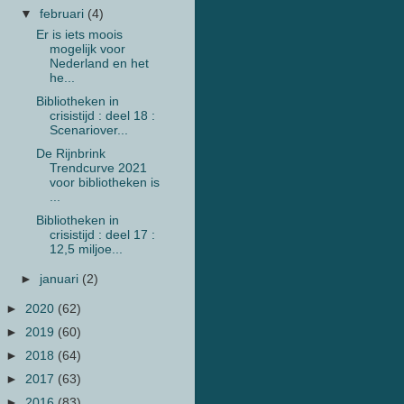
▼
februari
(4)
Er is iets moois
mogelijk voor
Nederland en het
he...
Bibliotheken in
crisistijd : deel 18 :
Scenariover...
De Rijnbrink
Trendcurve 2021
voor bibliotheken is
...
Bibliotheken in
crisistijd : deel 17 :
12,5 miljoe...
►
januari
(2)
►
2020
(62)
►
2019
(60)
►
2018
(64)
►
2017
(63)
►
2016
(83)