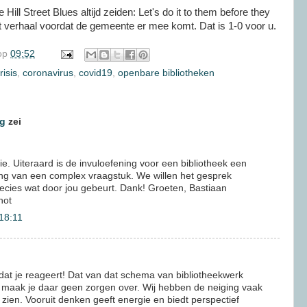
e Hill Street Blues altijd zeiden: Let's do it to them before they
et verhaal voordat de gemeente er mee komt. Dat is 1-0 voor u.
op
09:52
isis
,
coronavirus
,
covid19
,
openbare bibliotheken
rg
zei
tie. Uiteraard is de invuloefening voor een bibliotheek een
ng van een complex vraagstuk. We willen het gesprek
recies wat door jou gebeurt. Dank! Groeten, Bastiaan
hot
18:11
dat je reageert! Dat van dat schema van bibliotheekwerk
us maak je daar geen zorgen over. Wij hebben de neiging vaak
n zien. Vooruit denken geeft energie en biedt perspectief