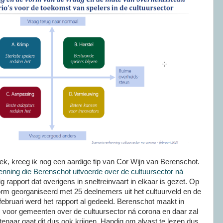
k, kreeg ik nog een aardige tip van Cor Wijn van Berenschot.
nning die Berenschot uitvoerde over de cultuursector ná
g rapport dat overigens in sneltreinvaart in elkaar is gezet. Op
orm georganiseerd met 25 deelnemers uit het cultuurveld en de
ebruari werd het rapport al gedeeld. Berenschot maakt in
voor gemeenten over de cultuursector ná corona en daar zal
enaar gaat dit dus ook krijgen. Handig om alvast te lezen dus.