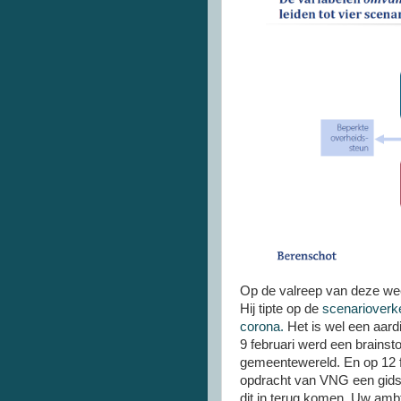
Op de valreep van deze wee
Hij tipte op de
scenarioverke
corona.
Het is wel een aardi
9 februari werd een brainst
gemeentewereld. En op 12 f
opdracht van VNG een gids 
dit in terug komen. Uw ambt