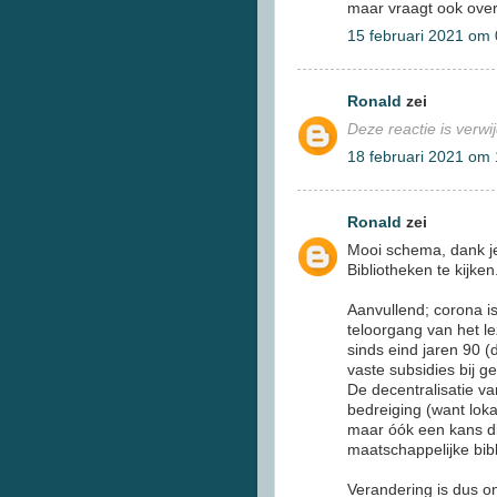
maar vraagt ook ove
15 februari 2021 om
Ronald
zei
Deze reactie is verwi
18 februari 2021 om
Ronald
zei
Mooi schema, dank je
Bibliotheken te kijken
Aanvullend; corona i
teloorgang van het le
sinds eind jaren 90 (
vaste subsidies bij g
De decentralisatie v
bedreiging (want lok
maar óók een kans di
maatschappelijke bib
Verandering is dus on