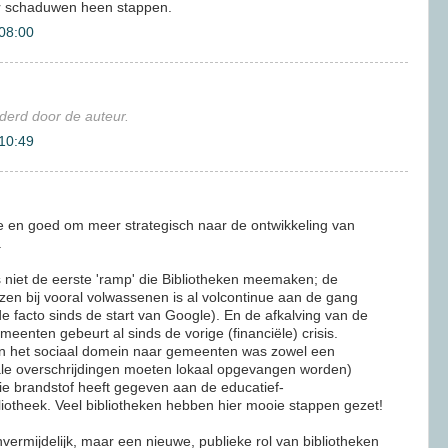
r schaduwen heen stappen.
 08:00
jderd door de auteur.
 10:49
 en goed om meer strategisch naar de ontwikkeling van
.
s niet de eerste 'ramp' die Bibliotheken meemaken; de
zen bij vooral volwassenen is al volcontinue aan de gang
de facto sinds de start van Google). En de afkalving van de
emeenten gebeurt al sinds de vorige (financiële) crisis.
an het sociaal domein naar gemeenten was zowel een
ale overschrijdingen moeten lokaal opgevangen worden)
e brandstof heeft gegeven aan de educatief-
liotheek. Veel bibliotheken hebben hier mooie stappen gezet!
vermijdelijk, maar een nieuwe, publieke rol van bibliotheken