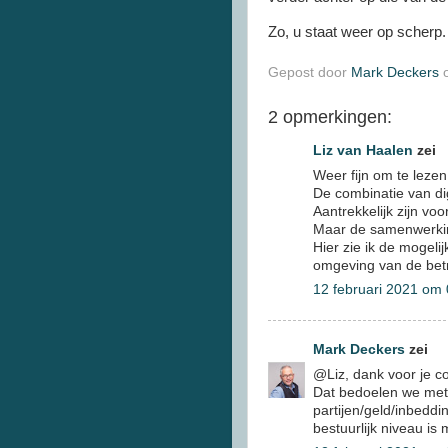
Zo, u staat weer op scherp
Gepost door
Mark Deckers
2 opmerkingen:
Liz van Haalen
zei
Weer fijn om te leze
De combinatie van dig
Aantrekkelijk zijn voo
Maar de samenwerking
Hier zie ik de mogeli
omgeving van de betr
12 februari 2021 om
Mark Deckers
zei
@Liz, dank voor je co
Dat bedoelen we met d
partijen/geld/inbeddi
bestuurlijk niveau is