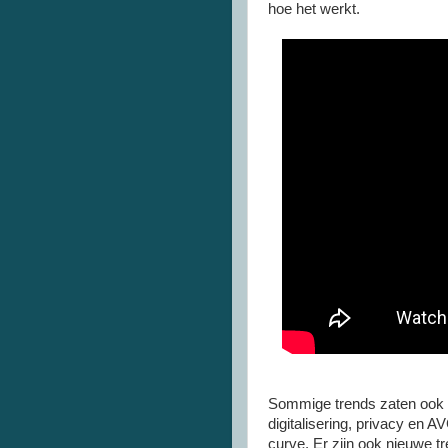
hoe het werkt.
Sommige trends zaten ook al
digitalisering, privacy en A
curve. Er zijn ook nieuwe t