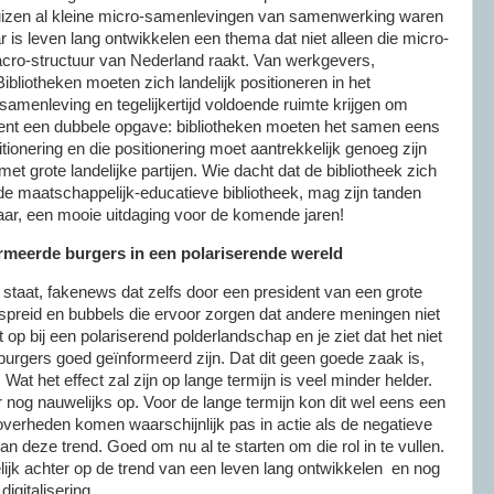
uizen al kleine micro-samenlevingen van samenwerking waren
ar is leven lang ontwikkelen een thema dat niet alleen die micro-
ro-structuur van Nederland raakt. Van werkgevers,
ibliotheken moeten zich landelijk positioneren in het
amenleving en tegelijkertijd voldoende ruimte krijgen om
ekent een dubbele opgave: bibliotheken moeten het samen eens
tionering en die positionering moet aantrekkelijk genoeg zijn
 grote landelijke partijen. Wie dacht dat de bibliotheek zich
de maatschappelijk-educatieve bibliotheek, mag zijn tanden
aar, een mooie uitdaging voor de komende jaren!
rmeerde burgers in een polariserende wereld
k staat, fakenews dat zelfs door een president van een grote
preid en bubbels die ervoor zorgen dat andere meningen niet
op bij een polariserend polderlandschap en je ziet dat het niet
 burgers goed geïnformeerd zijn. Dat dit geen goede zaak is,
 Wat het effect zal zijn op lange termijn is veel minder helder.
nog nauwelijks op. Voor de lange termijn kon dit wel eens een
erheden komen waarschijnlijk pas in actie als de negatieve
n deze trend. Goed om nu al te starten om die rol in te vullen.
elijk achter op de trend van een leven lang ontwikkelen en nog
igitalisering.