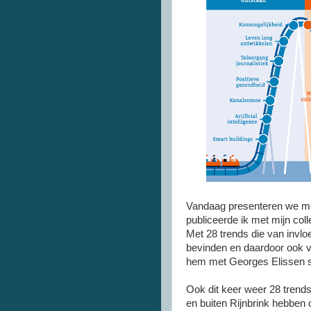
Vandaag presenteren we me
publiceerde ik met mijn col
Met 28 trends die van invlo
bevinden en daardoor ook v
hem met Georges Elissen 
Ook dit keer weer 28 trends
en buiten Rijnbrink hebben 