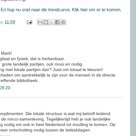
.
En hup nu snel naar die trendcurve. Klik hier om er te komen.
op
11:59
n Mark!
itaal en fysiek, dat is herkenbaar.
r grote landelijk partijen, ook mooi en nodig.
 met lokale partijen dan? Juist om lokaal te kleuren!
jkheden om aantrekkelijk te zijn voor de mensen in de directe
effende bibliotheek.
 09:20
mplimenten. Die lokale structuur is wat mij betreft leidend.
e mirco-samenleving. Tegelijkertijd heb je ook landelijke
ng nodig om ook in heel Nederland tot invulling te komen. Op
 meer ontschotting nodig tussen de beleidslagen.