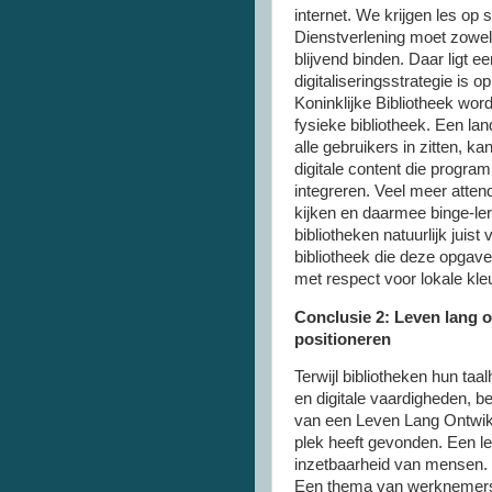
internet. We krijgen les op 
Dienstverlening moet zowel f
blijvend binden. Daar ligt e
digitaliseringsstrategie is o
Koninklijke Bibliotheek wor
fysieke bibliotheek. Een la
alle gebruikers in zitten, k
digitale content die progra
integreren. Veel meer attend
kijken en daarmee binge-le
bibliotheken natuurlijk juist
bibliotheek die deze opgave 
met respect voor lokale kle
Conclusie 2: Leven lang 
positioneren
Terwijl bibliotheken hun ta
en digitale vaardigheden, be
van een Leven Lang Ontwikke
plek heeft gevonden. Een le
inzetbaarheid van mensen. 
Een thema van werknemers