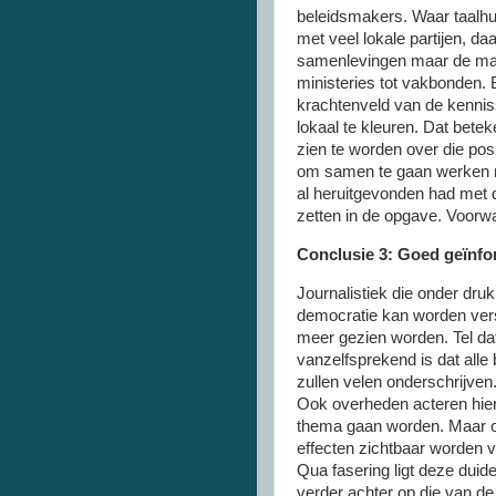
beleidsmakers. Waar taalh
met veel lokale partijen, da
samenlevingen maar de mac
ministeries tot vakbonden. B
krachtenveld van de kenniss
lokaal te kleuren. Dat bet
zien te worden over die posi
om samen te gaan werken met
al heruitgevonden had met 
zetten in de opgave. Voorw
Conclusie 3: Goed geïnfo
Journalistiek die onder dru
democratie kan worden vers
meer gezien worden. Tel dat 
vanzelfsprekend is dat alle
zullen velen onderschrijven.
Ook overheden acteren hier 
thema gaan worden. Maar ov
effecten zichtbaar worden va
Qua fasering ligt deze duid
verder achter op die van de d