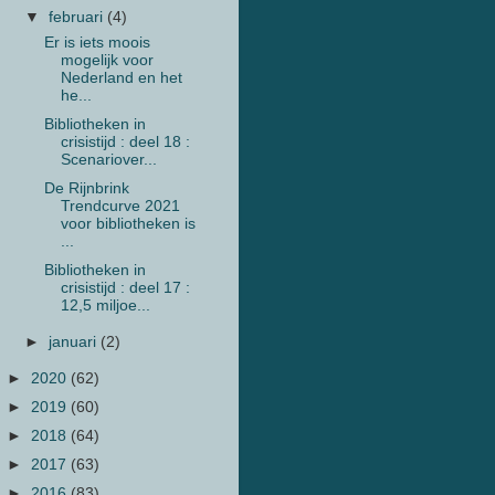
▼
februari
(4)
Er is iets moois
mogelijk voor
Nederland en het
he...
Bibliotheken in
crisistijd : deel 18 :
Scenariover...
De Rijnbrink
Trendcurve 2021
voor bibliotheken is
...
Bibliotheken in
crisistijd : deel 17 :
12,5 miljoe...
►
januari
(2)
►
2020
(62)
►
2019
(60)
►
2018
(64)
►
2017
(63)
►
2016
(83)