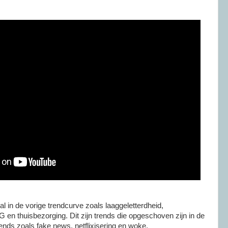
 in de vorige trendcurve zoals laaggeletterdheid,
VG en thuisbezorging. Dit zijn trends die opgeschoven zijn in de
rends zoals fake news, netflixisering en woke.