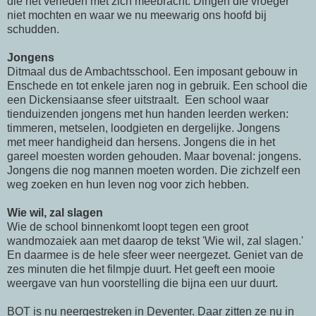
die het verleden met zich meebracht. Dingen die vroeger
niet mochten en waar we nu meewarig ons hoofd bij
schudden.
Jongens
Ditmaal dus de Ambachtsschool. Een imposant gebouw in
Enschede en tot enkele jaren nog in gebruik. Een school die
een Dickensiaanse sfeer uitstraalt. Een school waar
tienduizenden jongens met hun handen leerden werken:
timmeren, metselen, loodgieten en dergelijke. Jongens
met meer handigheid dan hersens. Jongens die in het
gareel moesten worden gehouden. Maar bovenal: jongens.
Jongens die nog mannen moeten worden. Die zichzelf een
weg zoeken en hun leven nog voor zich hebben.
Wie wil, zal slagen
Wie de school binnenkomt loopt tegen een groot
wandmozaiek aan met daarop de tekst 'Wie wil, zal slagen.'
En daarmee is de hele sfeer weer neergezet. Geniet van de
zes minuten die het filmpje duurt. Het geeft een mooie
weergave van hun voorstelling die bijna een uur duurt.
BOT is nu neergestreken in Deventer. Daar zitten ze nu in